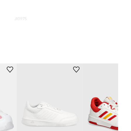
JI0975
bílá
adidas