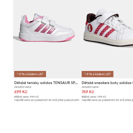
*-5 % s kódem: LST
*-5 % s kódem: LST
Dětské tenisky adidas TENSAUR SPORT 3.0
Aktuální cena:
Aktuální cena:
699 Kč
769 Kč
Běžná cena:
949 Kč
Běžná cena:
1199 Kč
Nejnižší cena za posledních 30 dnů před poskytnutím
Nejnižší cena za posledních 30 dnů před 
slevy:
769 Kč
slevy:
799 Kč