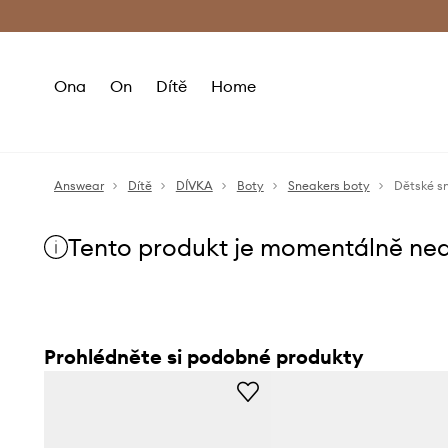
Premium Fashion Benefits
Doručení a vr
Ona
On
Dítě
Home
Answear
Dítě
DÍVKA
Boty
Sneakers boty
Dětské s
Tento produkt je momentálně ne
Prohlédněte si podobné produkty