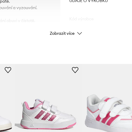
ÚDAJE O VÝROBKU
 patě.
bouvání a vyzouvání.
Kód výrobce
ní obuvi v čistotě.
Zobrazit více
Barva
Značka
ID produktu