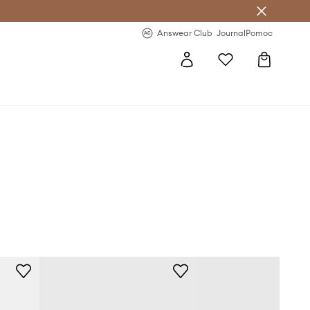
Answear Club
- 20 % na první objednávku
Answear Club
Journal
Pomoc