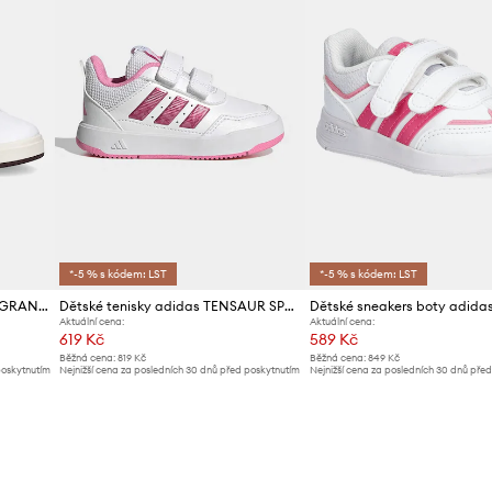
*-5 % s kódem: LST
*-5 % s kódem: LST
Dětské sneakers boty adidas GRAND COURT MINNIE
Dětské tenisky adidas TENSAUR SPORT 3.0
Aktuální cena:
Aktuální cena:
619 Kč
589 Kč
Běžná cena:
819 Kč
Běžná cena:
849 Kč
poskytnutím
Nejnižší cena za posledních 30 dnů před poskytnutím
Nejnižší cena za posledních 30 dnů pře
slevy:
649 Kč
slevy:
619 Kč