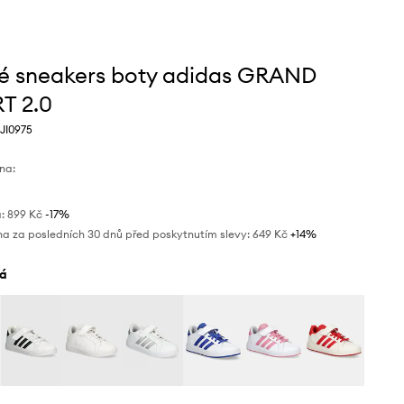
é sneakers boty adidas GRAND
T 2.0
 JI0975
na:
:
899 Kč
-17%
na za posledních 30 dnů před poskytnutím slevy:
649 Kč
 +14%
lá