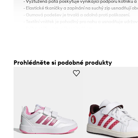
- Vyztužená pata poskytuje vynikající podporu kotníku a
- Elastické tkaničky a zapínání na suchý zip usnadňují o
- Gumová podešev je trvalá a odolná proti poškození.
- Textilní vnitřek je pohodlný pro nohu a usnadňuje udržová
- Délka stélky pro velikost je: 21 cm.
- Rozměry pro velikost: 33.
Prohlédněte si podobné produkty