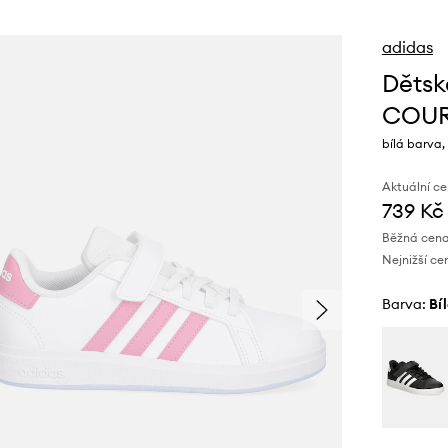
adidas
Dětsk
COUR
bílá barva,
Aktuální ce
739 Kč
Běžná cena
Nejnižší ce
Barva:
bí