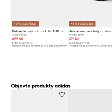
*-5 % s kódem: LST
*-5 % s kódem: LST
Dětské tenisky adidas TENSAUR SPORT 3.0
Aktuální cena:
Aktuální cena:
699 Kč
769 Kč
Běžná cena:
949 Kč
Běžná cena:
1199 Kč
Nejnižší cena za posledních 30 dnů před poskytnutím
Nejnižší cena za posledních 30 dnů před 
slevy:
769 Kč
slevy:
799 Kč
Objevte produkty adidas