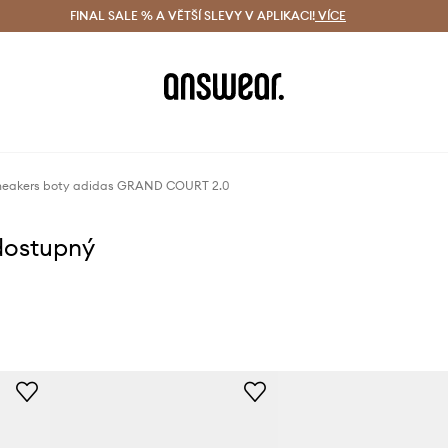
ácení zdarma (od 1800 Kč)
FINAL SALE % A VĚTŠÍ SLEVY V APLIKACI!
Doručení i do 24 h
VÍCE
Ušetřete s 
neakers boty adidas GRAND COURT 2.0
dostupný