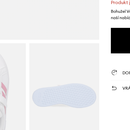
Produkt 
Bohužel V
naší nabí
DO
VRÁ