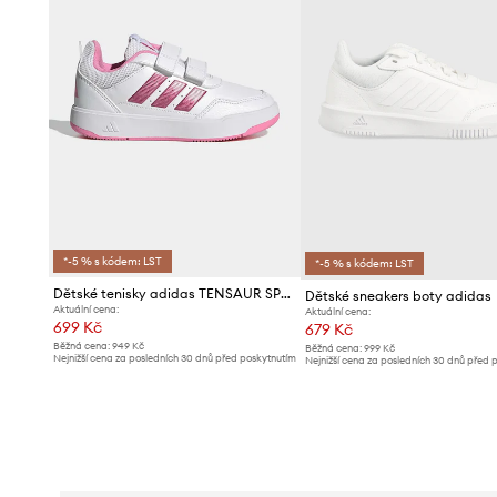
*-5 % s kódem: LST
*-5 % s kódem: LST
Dětské tenisky adidas TENSAUR SPORT 3.0
Dětské sneakers boty adidas
Aktuální cena:
Aktuální cena:
699 Kč
679 Kč
Běžná cena:
949 Kč
Běžná cena:
999 Kč
Nejnižší cena za posledních 30 dnů před poskytnutím
Nejnižší cena za posledních 30 dnů před 
slevy:
769 Kč
slevy:
709 Kč