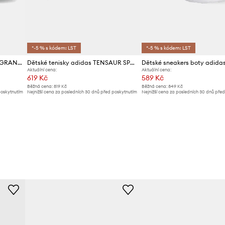
*-5 % s kódem: LST
*-5 % s kódem: LST
Dětské sneakers boty adidas GRAND COURT MINNIE
Dětské tenisky adidas TENSAUR SPORT 3.0
Aktuální cena:
Aktuální cena:
619 Kč
589 Kč
Běžná cena:
819 Kč
Běžná cena:
849 Kč
poskytnutím
Nejnižší cena za posledních 30 dnů před poskytnutím
Nejnižší cena za posledních 30 dnů pře
slevy:
649 Kč
slevy:
619 Kč