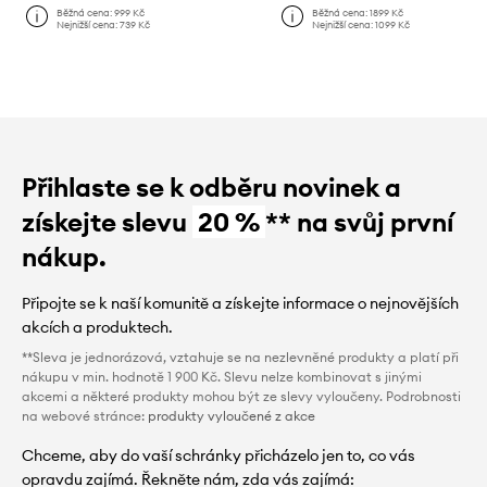
Běžná cena:
999 Kč
Běžná cena:
1899 Kč
Nejnižší cena:
739 Kč
Nejnižší cena:
1099 Kč
Přihlaste se k odběru novinek a
získejte slevu
20 %
** na svůj první
nákup.
Připojte se k naší komunitě a získejte informace o nejnovějších
akcích a produktech.
**Sleva je jednorázová, vztahuje se na nezlevněné produkty a platí při
nákupu v min. hodnotě 1 900 Kč. Slevu nelze kombinovat s jinými
akcemi a některé produkty mohou být ze slevy vyloučeny. Podrobnosti
na webové stránce:
produkty vyloučené z akce
Chceme, aby do vaší schránky přicházelo jen to, co vás
opravdu zajímá. Řekněte nám, zda vás zajímá: