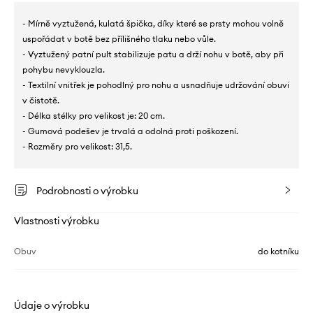
- Mírně vyztužená, kulatá špička, díky které se prsty mohou volně
uspořádat v botě bez přílišného tlaku nebo vůle.
- Vyztužený patní pult stabilizuje patu a drží nohu v botě, aby při
pohybu nevyklouzla.
- Textilní vnitřek je pohodlný pro nohu a usnadňuje udržování obuvi
v čistotě.
- Délka stélky pro velikost je: 20 cm.
- Gumová podešev je trvalá a odolná proti poškození.
- Rozměry pro velikost: 31,5.
Podrobnosti o výrobku
Vlastnosti výrobku
Obuv
do kotníku
Údaje o výrobku