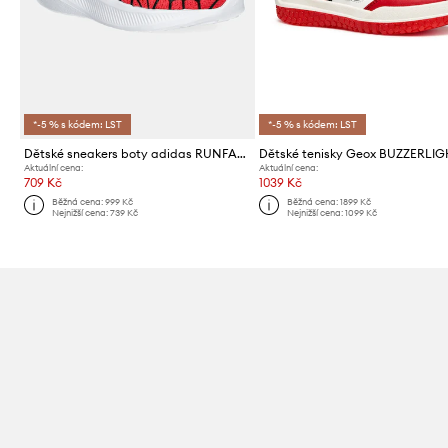
*-5 % s kódem: LST
*-5 % s kódem: LST
Dětské sneakers boty adidas RUNFALCON SPIDER-MAN
Dětské tenisky Geox BUZZERLI
Aktuální cena:
Aktuální cena:
709 Kč
1039 Kč
Běžná cena:
999 Kč
Běžná cena:
1899 Kč
Nejnižší cena:
739 Kč
Nejnižší cena:
1099 Kč