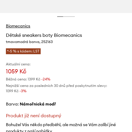
Biomecanics
Dětské sneakers boty Biomecanics
tmavomodrá barva, 252163
*-5 % s kódem: LST
Aktuální cena:
1059 Kč
Běžná cena:
1399 Kč
-24%
Nejnižší cena za posledních 30 dnů před poskytnutím slevy:
1099 Kč
 -3%
Barva:
námořnická modř
Produkt již není dostupný
Bohužel Vás někdo předběhl, ale možná se Vám zalíbí jiné
produkty z naší nabídky.