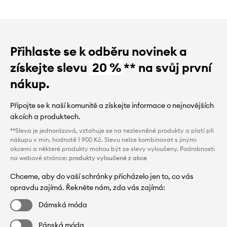
Přihlaste se k odběru novinek a
získejte slevu
20 %
** na svůj první
nákup.
Připojte se k naší komunitě a získejte informace o nejnovějších
akcích a produktech.
**Sleva je jednorázová, vztahuje se na nezlevněné produkty a platí při
nákupu v min. hodnotě 1 900 Kč. Slevu nelze kombinovat s jinými
akcemi a některé produkty mohou být ze slevy vyloučeny. Podrobnosti
na webové stránce:
produkty vyloučené z akce
Chceme, aby do vaší schránky přicházelo jen to, co vás
opravdu zajímá. Řekněte nám, zda vás zajímá:
Dámská móda
Pánská móda