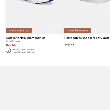
*-5 % s kódem: LST
*-15 % s kódem: LST
Dětské tenisky Biomecanics
Biomecanics sneakers boty děts
Aktuální cena:
1199 Kč
1499 Kč
Běžná cena:
1499 Kč
Nejnižší cena:
1229 Kč