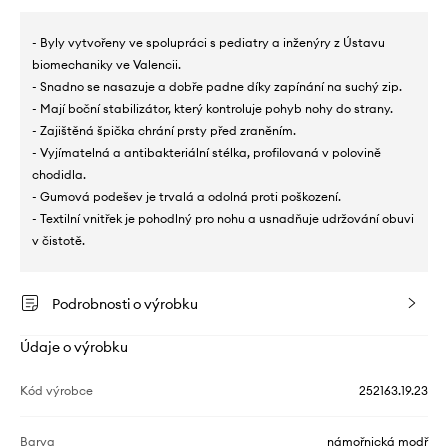
- Byly vytvořeny ve spolupráci s pediatry a inženýry z Ústavu
biomechaniky ve Valencii.
- Snadno se nasazuje a dobře padne díky zapínání na suchý zip.
- Mají boční stabilizátor, který kontroluje pohyb nohy do strany.
- Zajištěná špička chrání prsty před zraněním.
- Vyjímatelná a antibakteriální stélka, profilovaná v polovině
chodidla.
- Gumová podešev je trvalá a odolná proti poškození.
- Textilní vnitřek je pohodlný pro nohu a usnadňuje udržování obuvi
v čistotě.
Podrobnosti o výrobku
Údaje o výrobku
Kód výrobce
252163.19.23
Barva
námořnická modř