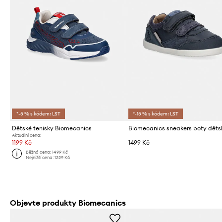
*-5 % s kódem: LST
*-15 % s kódem: LST
Dětské tenisky Biomecanics
Biomecanics sneakers boty děts
Aktuální cena:
1199 Kč
1499 Kč
Běžná cena:
1499 Kč
Nejnižší cena:
1229 Kč
Objevte produkty Biomecanics