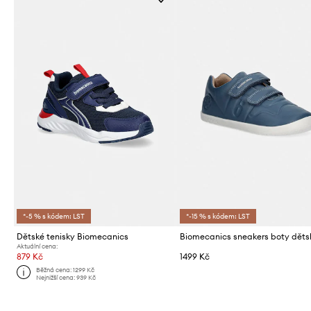
*-5 % s kódem: LST
*-15 % s kódem: LST
Dětské tenisky Biomecanics
Aktuální cena:
879 Kč
1499 Kč
Běžná cena:
1299 Kč
Nejnižší cena:
939 Kč