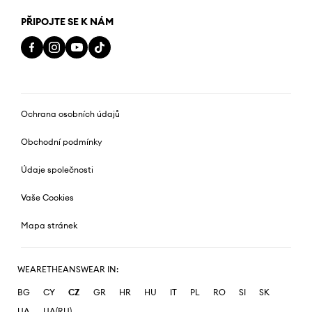
PŘIPOJTE SE K NÁM
Ochrana osobních údajů
Obchodní podmínky
Údaje společnosti
Vaše Cookies
Mapa stránek
WEARETHEANSWEAR IN:
BG
CY
CZ
GR
HR
HU
IT
PL
RO
SI
SK
UA
UA(RU)