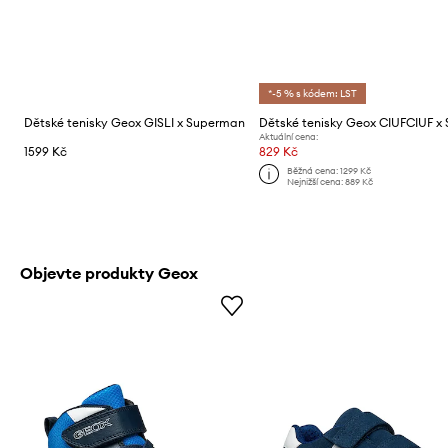
*-5 % s kódem: LST
Dětské tenisky Geox GISLI x Superman
Aktuální cena:
1599 Kč
829 Kč
Běžná cena:
1299 Kč
Nejnižší cena:
889 Kč
Objevte produkty Geox