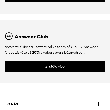
Answear Club
Vytvořte si účet a ušetřete při každém nákupu. V Answear
Clubu získáte až
20%
trvalou slevu z běžných cen.
Zjistěte více
O NÁS