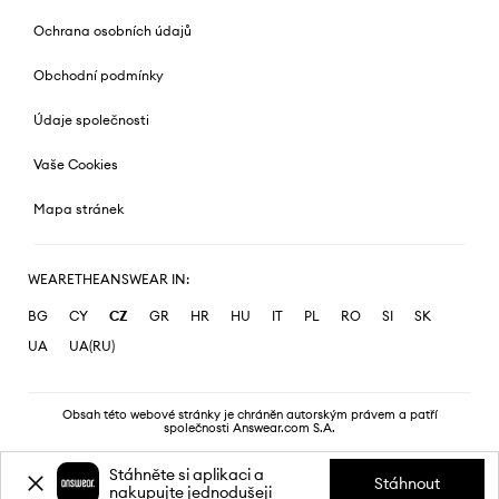
Ochrana osobních údajů
Obchodní podmínky
Údaje společnosti
Vaše Cookies
Mapa stránek
WEARETHEANSWEAR IN:
BG
CY
CZ
GR
HR
HU
IT
PL
RO
SI
SK
UA
UA(RU)
Obsah této webové stránky je chráněn autorským právem a patří
společnosti Answear.com S.A.
Stáhněte si aplikaci a
Stáhnout
nakupujte jednodušeji