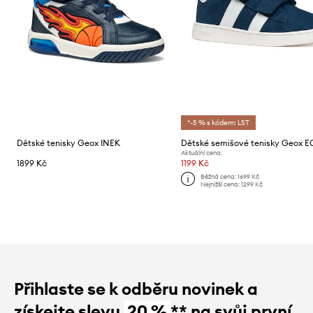
*-5 % s kódem: LST
Dětské tenisky Geox INEK
Aktuální cena:
1899 Kč
1199 Kč
Běžná cena:
1699 Kč
Nejnižší cena:
1299 Kč
Přihlaste se k odběru novinek a
získejte slevu
20 %
** na svůj první