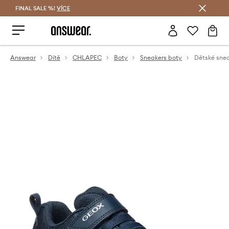
FINAL SALE %!
VÍCE
Ušetřete s Answear Club
Answear
Dítě
CHLAPEC
Boty
Sneakers boty