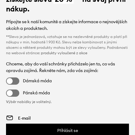
nákup.
Připojte se k naší komunitě a získejte informace o nejnovějších
akcích a produktech.
**Sleva je jednorázová, vztahuje se na nezlevněné produkty a platí při
nákupu v min. hodnotě 1 900 Kč. Slevu nelze kombinovat s jinými
akcemi a některé produkty mohou být ze slevy vyloučeny. Podrobnosti
na webové stránce:
produkty vyloučené z akce
Chceme, aby do vaší schránky přicházelo jen to, co vás
opravdu zajímá. Řekněte nám, zda vás zajímá:
Dámská móda
Pánská móda
Výběr nabídky je volitelný.
Přihlásit se