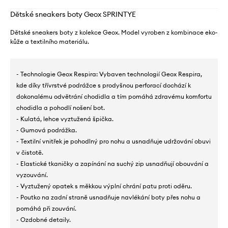
Dětské sneakers boty Geox SPRINTYE
Dětské sneakers boty z kolekce Geox. Model vyroben z kombinace eko-
kůže a textilního materiálu.
- Technologie Geox Respira: Vybaven technologií Geox Respira,
kde díky třívrstvé podrážce s prodyšnou perforací dochází k
dokonalému odvětrání chodidla a tím pomáhá zdravému komfortu
chodidla a pohodlí nošení bot.
- Kulatá, lehce vyztužená špička.
- Gumová podrážka.
- Textilní vnitřek je pohodlný pro nohu a usnadňuje udržování obuvi
v čistotě.
- Elastické tkaničky a zapínání na suchý zip usnadňují obouvání a
vyzouvání.
- Vyztužený opatek s měkkou výplní chrání patu proti oděru.
- Poutko na zadní straně usnadňuje navlékání boty přes nohu a
pomáhá při zouvání.
- Ozdobné detaily.