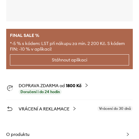
FINAL SALE %
*-5 % s kódem: LST při nákupu za min. 2 200 Kč. S kódem
FIN: -10 % v aplikaci!
Stáhnout aplikaci
DOPRAVA ZDARMA od
1800 Kč
Doručení i do 24 hodin
VRÁCENÍ A REKLAMACE
Vrácení do 30 dnů
O produktu