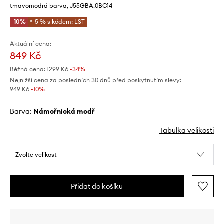
tmavomodrá barva, J55GBA.0BC14
-10%
*-5 % s kódem: LST
Aktuální cena:
849 Kč
Běžná cena:
1299 Kč
-34%
Nejnižší cena za posledních 30 dnů před poskytnutím slevy:
949 Kč
 -10%
Barva:
námořnická modř
Tabulka velikosti
Zvolte velikost
Přidat do košíku