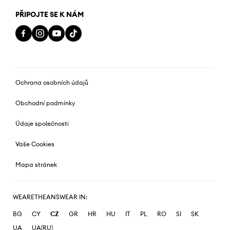
PŘIPOJTE SE K NÁM
Ochrana osobních údajů
Obchodní podmínky
Údaje společnosti
Vaše Cookies
Mapa stránek
WEARETHEANSWEAR IN:
BG
CY
CZ
GR
HR
HU
IT
PL
RO
SI
SK
UA
UA(RU)