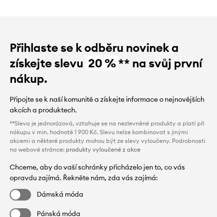
Přihlaste se k odběru novinek a
získejte slevu
20 %
** na svůj první
nákup.
Připojte se k naší komunitě a získejte informace o nejnovějších
akcích a produktech.
**Sleva je jednorázová, vztahuje se na nezlevněné produkty a platí při
nákupu v min. hodnotě 1 900 Kč. Slevu nelze kombinovat s jinými
akcemi a některé produkty mohou být ze slevy vyloučeny. Podrobnosti
na webové stránce:
produkty vyloučené z akce
Chceme, aby do vaší schránky přicházelo jen to, co vás
opravdu zajímá. Řekněte nám, zda vás zajímá:
Dámská móda
Pánská móda