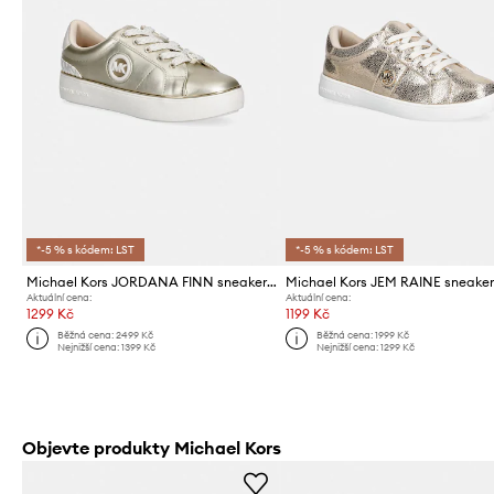
*-5 % s kódem: LST
*-5 % s kódem: LST
Michael Kors JORDANA FINN sneakers boty dětské
Aktuální cena:
Aktuální cena:
1299 Kč
1199 Kč
Běžná cena:
2499 Kč
Běžná cena:
1999 Kč
Nejnižší cena:
1399 Kč
Nejnižší cena:
1299 Kč
Objevte produkty Michael Kors