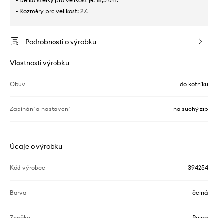
- Délka stélky pro velikost je: 16,5 cm.
- Rozměry pro velikost: 27.
Podrobnosti o výrobku
Vlastnosti výrobku
Obuv
do kotníku
Zapínání a nastavení
na suchý zip
Údaje o výrobku
Kód výrobce
394254
Barva
černá
Značka
Puma