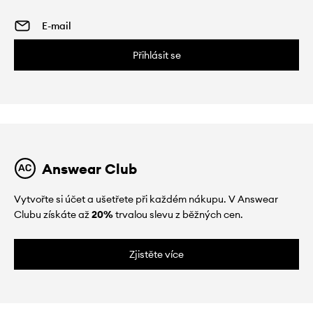
Přihlásit se
Answear Club
Vytvořte si účet a ušetřete při každém nákupu. V Answear
Clubu získáte až
20%
trvalou slevu z běžných cen.
Zjistěte více