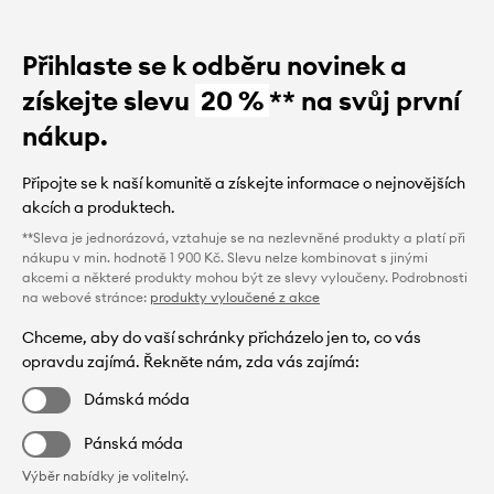
Přihlaste se k odběru novinek a
získejte slevu
20 %
** na svůj první
nákup.
Připojte se k naší komunitě a získejte informace o nejnovějších
akcích a produktech.
**Sleva je jednorázová, vztahuje se na nezlevněné produkty a platí při
nákupu v min. hodnotě 1 900 Kč. Slevu nelze kombinovat s jinými
akcemi a některé produkty mohou být ze slevy vyloučeny. Podrobnosti
na webové stránce:
produkty vyloučené z akce
Chceme, aby do vaší schránky přicházelo jen to, co vás
opravdu zajímá. Řekněte nám, zda vás zajímá:
Dámská móda
Pánská móda
Výběr nabídky je volitelný.