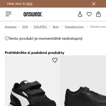
FINAL SALE %!
VÍCE
Ušetřete s Answear Club
Answear
Dítě
CHLAPEC
Boty
Sneakers boty
Tento produkt je momentálně nedostupný
Prohlédněte si podobné produkty