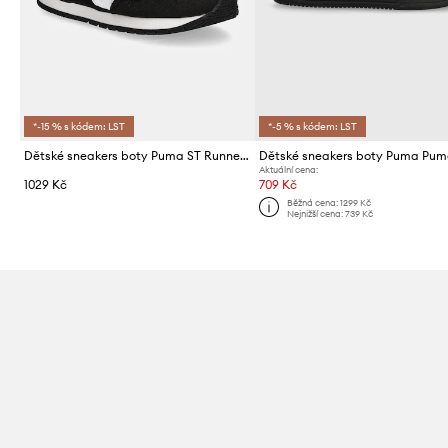
*-15 % s kódem: LST
*-5 % s kódem: LST
Dětské sneakers boty Puma ST Runner v4 NL
Aktuální cena:
1029 Kč
709 Kč
Běžná cena:
1299 Kč
Nejnižší cena:
739 Kč