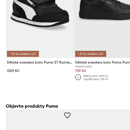
*-15 % s kódem: LST
*-5 % s kódem: LST
Dětské sneakers boty Puma ST Runner v4 NL
Aktuální cena:
1029 Kč
709 Kč
Běžná cena:
1299 Kč
Nejnižší cena:
739 Kč
Objevte produkty Puma