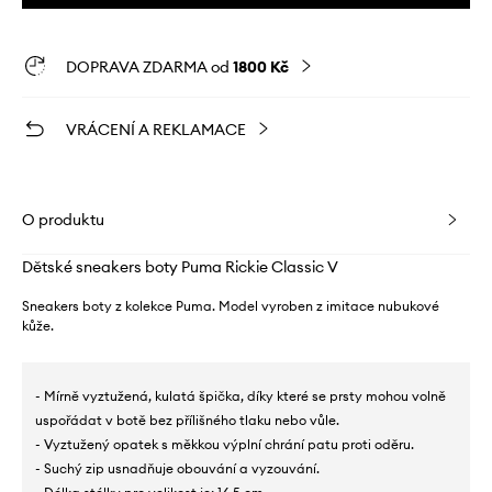
DOPRAVA ZDARMA od
1800 Kč
VRÁCENÍ A REKLAMACE
O produktu
Dětské sneakers boty Puma Rickie Classic V
Sneakers boty z kolekce Puma. Model vyroben z imitace nubukové
kůže.
- Mírně vyztužená, kulatá špička, díky které se prsty mohou volně
uspořádat v botě bez přílišného tlaku nebo vůle.
- Vyztužený opatek s měkkou výplní chrání patu proti oděru.
- Suchý zip usnadňuje obouvání a vyzouvání.