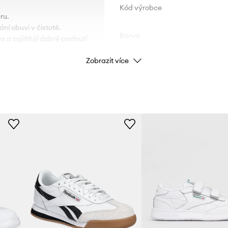
Kód výrobce
ru.
ní obuvi v čistotě.
Barva
a a zajišťují dobré padnutí
Zobrazit více
Značka
R
Výrobce
ID produktu