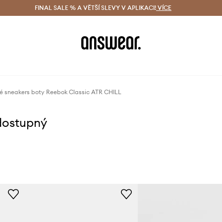
ácení zdarma (od 1800 Kč)
FINAL SALE % A VĚTŠÍ SLEVY V APLIKACI!
Doručení i do 24 h
VÍCE
Ušetřete s 
é sneakers boty Reebok Classic ATR CHILL
dostupný