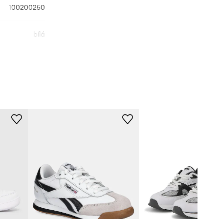
100200250
bílá
eebok Classic