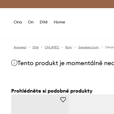
Premium Fashion Benefits
Doručení a vr
Ona
On
Dítě
Home
Answear
Dítě
CHLAPEC
Boty
Sneakers boty
Dětsk
Tento produkt je momentálně ne
Prohlédněte si podobné produkty