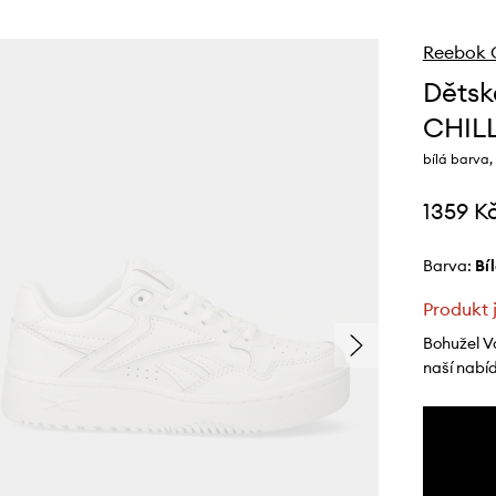
Reebok C
Dětsk
CHIL
bílá barva,
1359 K
Barva:
bí
Produkt 
Bohužel V
naší nabí