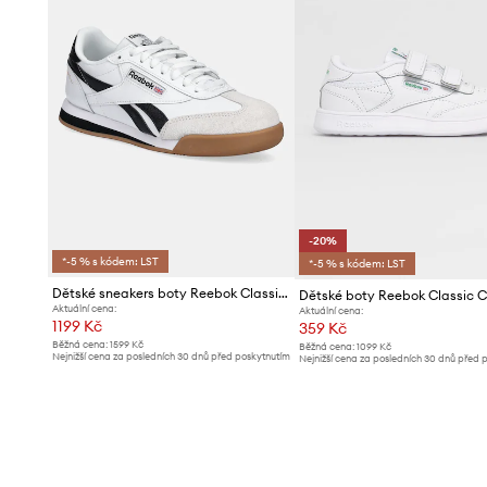
-20%
*-5 % s kódem: LST
*-5 % s kódem: LST
Dětské sneakers boty Reebok Classic CAMPIO XT
Dětské boty Reebok Classic 
Aktuální cena:
Aktuální cena:
1199 Kč
359 Kč
Běžná cena:
1599 Kč
Běžná cena:
1099 Kč
Nejnižší cena za posledních 30 dnů před poskytnutím
Nejnižší cena za posledních 30 dnů před 
slevy:
1229 Kč
slevy:
449 Kč