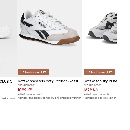
*-5 % s kódem: LST
*-5 % s kódem: LST
Dětské sneakers boty Reebok Classic CAMPIO XT
Dětské tenisky BOSS
 CLUB C
Aktuální cena:
Aktuální cena:
1099 Kč
1899 Kč
Běžná cena:
1499 Kč
Běžná cena:
3599 Kč
Nejnižší cena za posledních 30 dnů před poskytnutím
Nejnižší cena za posledních 30 dnů př
d poskytnutím
slevy:
1129 Kč
slevy:
1999 Kč