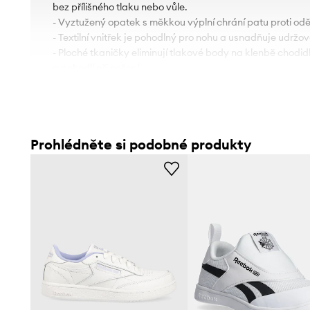
bez přílišného tlaku nebo vůle.
- Vyztužený opatek s měkkou výplní chrání patu proti odě
- Textilní vnitřek je pohodlný pro nohu a usnadňuje udržová
- Ploché tkaničky eliminují tlakové body na klenbě chodidl
a pohodlí při nošení.
- Gumová podešev je trvalá a odolná proti poškození.
- Délka stélky pro velikost je: 20 cm.
- Rozměry pro velikost: 30.
Prohlédněte si podobné produkty