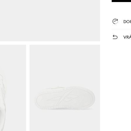
DO
VRÁ