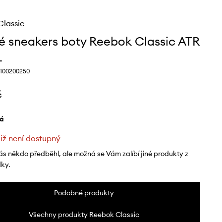
lassic
é sneakers boty Reebok Classic ATR
L
 100200250
č
lá
již není dostupný
ás někdo předběhl, ale možná se Vám zalíbí jiné produkty z
dky.
Podobné produkty
Všechny produkty Reebok Classic