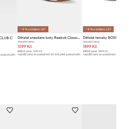
*-5 % s kódem: LST
*-5 % s kódem: LST
Dětské sneakers boty Reebok Classic CAMPIO XT
Dětské tenisky BOSS
 CLUB C
Aktuální cena:
Aktuální cena:
1099 Kč
1899 Kč
Běžná cena:
1499 Kč
Běžná cena:
3599 Kč
Nejnižší cena za posledních 30 dnů před poskytnutím
Nejnižší cena za posledních 30 dnů př
d poskytnutím
slevy:
1129 Kč
slevy:
1999 Kč