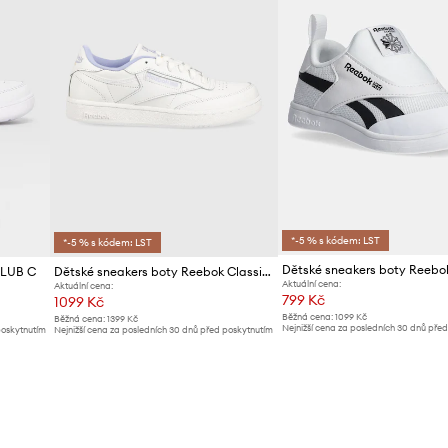
*-5 % s kódem: LST
*-5 % s kódem: LST
CLUB C
Dětské sneakers boty Reebok Classic CLUB C
Aktuální cena:
Aktuální cena:
799 Kč
1099 Kč
Běžná cena:
1099 Kč
Běžná cena:
1399 Kč
Nejnižší cena za posledních 30 dnů pře
poskytnutím
Nejnižší cena za posledních 30 dnů před poskytnutím
slevy:
839 Kč
slevy:
1149 Kč