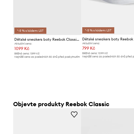
*-5 % s kódem: LST
*-5 % s kódem: LST
Dětské sneakers boty Reebok Classic CLUB C
Aktuální cena:
Aktuální cena:
799 Kč
1099 Kč
Běžná cena:
1099 Kč
Běžná cena:
1399 Kč
Nejnižší cena za posledních 30 dnů před 
Nejnižší cena za posledních 30 dnů před poskytnutím
slevy:
839 Kč
slevy:
1149 Kč
Objevte produkty Reebok Classic