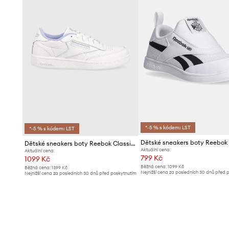
*-5 % s kódem: LST
*-5 % s kódem: LST
Dětské sneakers boty Reebok Classic CLUB C
Aktuální cena:
Aktuální cena:
799 Kč
1099 Kč
Běžná cena:
1099 Kč
Běžná cena:
1399 Kč
Nejnižší cena za posledních 30 dnů před 
Nejnižší cena za posledních 30 dnů před poskytnutím
slevy:
839 Kč
slevy:
1149 Kč