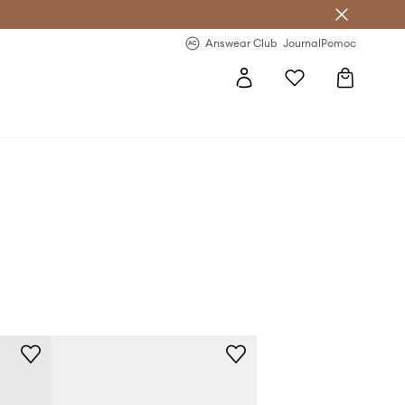
Answear Club
- 20 % na první objednávku
Answear Club
Journal
Pomoc