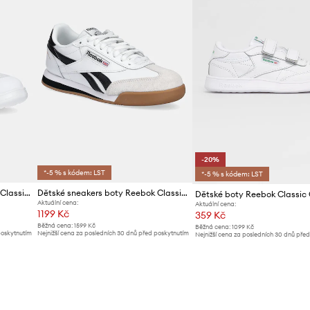
-20%
*-5 % s kódem: LST
*-5 % s kódem: LST
Dětské sneakers boty Reebok Classic CLUB C REVENGE
Dětské sneakers boty Reebok Classic CAMPIO XT
Dětské boty Reebok Classic
Aktuální cena:
Aktuální cena:
1199 Kč
359 Kč
Běžná cena:
1599 Kč
Běžná cena:
1099 Kč
poskytnutím
Nejnižší cena za posledních 30 dnů před poskytnutím
Nejnižší cena za posledních 30 dnů pře
slevy:
1229 Kč
slevy:
449 Kč