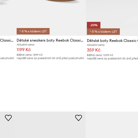
-20%
*-5 % s kódem: LST
*-5 % s kódem: LST
Dětské sneakers boty Reebok Classic CLUB C REVENGE
Dětské sneakers boty Reebok Classic CAMPIO XT
Dětské boty Reebok Classic
Aktuální cena:
Aktuální cena:
1199 Kč
359 Kč
Běžná cena:
1599 Kč
Běžná cena:
1099 Kč
poskytnutím
Nejnižší cena za posledních 30 dnů před poskytnutím
Nejnižší cena za posledních 30 dnů pře
slevy:
1229 Kč
slevy:
449 Kč