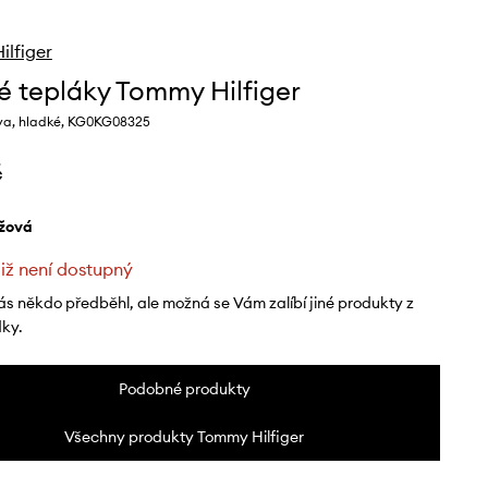
lfiger
é tepláky Tommy Hilfiger
va, hladké, KG0KG08325
č
ůžová
již není dostupný
ás někdo předběhl, ale možná se Vám zalíbí jiné produkty z
dky.
Podobné produkty
Všechny produkty Tommy Hilfiger