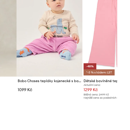
-48%
*-5 % s kódem: LST
Bobo Choses tepláky kojenecké s bavlnou
Aktuální cena:
1099 Kč
1299 Kč
Běžná cena:
2499 Kč
Nejnižší cena za posledních 30 dnů př
slevy:
2499 Kč