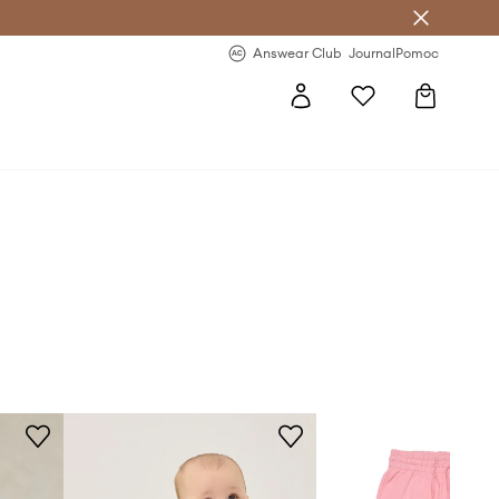
Answear Club
- 20 % na první objednávku
Answear Club
Journal
Pomoc