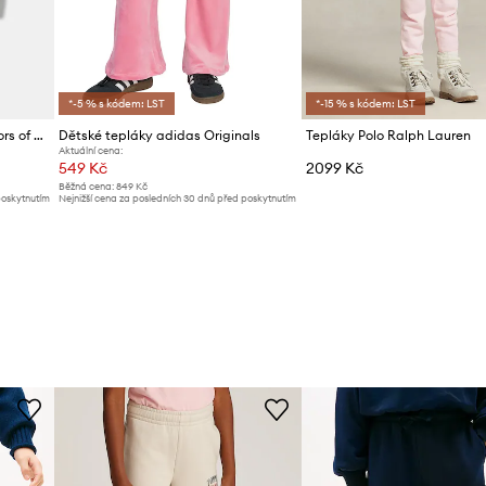
*-5 % s kódem: LST
*-15 % s kódem: LST
Kojenecké tepláky United Colors of Benetton
Dětské tepláky adidas Originals
Tepláky Polo Ralph Lauren
Aktuální cena:
549 Kč
2099 Kč
Běžná cena:
849 Kč
poskytnutím
Nejnižší cena za posledních 30 dnů před poskytnutím
slevy:
579 Kč