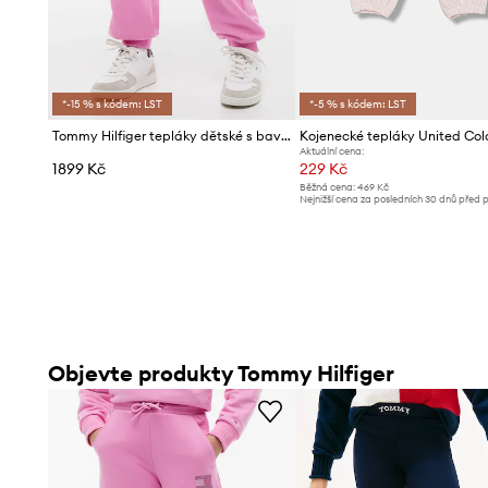
*-15 % s kódem: LST
*-5 % s kódem: LST
Tommy Hilfiger tepláky dětské s bavlnou
Aktuální cena:
1899 Kč
229 Kč
Běžná cena:
469 Kč
Nejnižší cena za posledních 30 dnů před 
slevy:
239 Kč
Objevte produkty Tommy Hilfiger