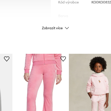
Kód výrobce
KG0KG08325
Barva
Zobrazit více
Značka
Výrobce
ID produktu