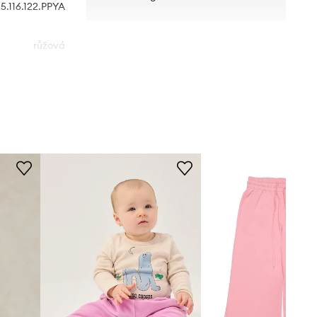
.116.122.PPYA
růžová
Tommy Hilfiger