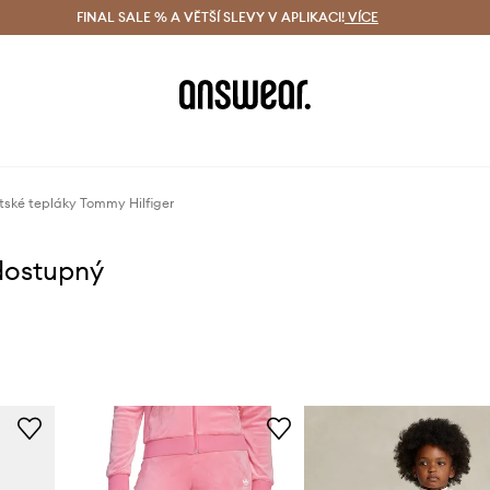
ácení zdarma (od 1800 Kč)
FINAL SALE % A VĚTŠÍ SLEVY V APLIKACI!
Doručení i do 24 h
VÍCE
Ušetřete s 
tské tepláky Tommy Hilfiger
dostupný