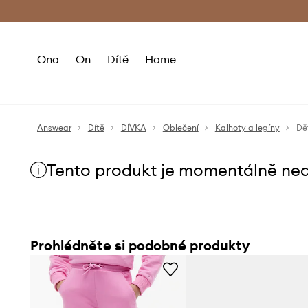
Premium Fashion Benefits
Doručení a vr
Ona
On
Dítě
Home
Answear
Dítě
DÍVKA
Oblečení
Kalhoty a legíny
Dě
Tento produkt je momentálně ne
Prohlédněte si podobné produkty