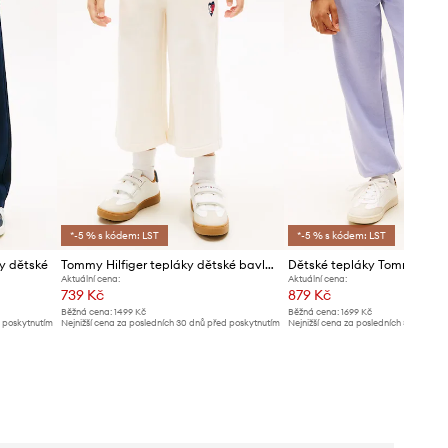
*-5 % s kódem: LST
*-5 % s kódem: LST
ty dětské
Tommy Hilfiger tepláky dětské bavlněné
Dětské tepláky Tommy Hilfi
Aktuální cena:
Aktuální cena:
739 Kč
879 Kč
Běžná cena:
1499 Kč
Běžná cena:
1699 Kč
d poskytnutím
Nejnižší cena za posledních 30 dnů před poskytnutím
Nejnižší cena za posledních 30 dnů př
slevy:
769 Kč
slevy:
949 Kč