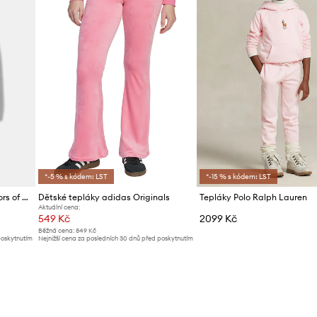
*-5 % s kódem: LST
*-15 % s kódem: LST
Kojenecké tepláky United Colors of Benetton
Dětské tepláky adidas Originals
Tepláky Polo Ralph Lauren
Aktuální cena:
549 Kč
2099 Kč
Běžná cena:
849 Kč
poskytnutím
Nejnižší cena za posledních 30 dnů před poskytnutím
slevy:
579 Kč