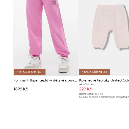
*-15 % s kódem: LST
*-5 % s kódem: LST
Tommy Hilfiger tepláky dětské s bavlnou
Aktuální cena:
1899 Kč
229 Kč
Běžná cena:
469 Kč
Nejnižší cena za posledních 30 dnů před 
slevy:
239 Kč