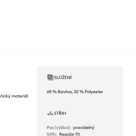
SLOŽENÍ
68 % Bavlna, 32 % Polyester
stický materiál
STŘIH
Pas (výška)
:
pravidelný
Střih
:
Regular fit