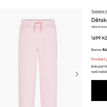
Tommy Hi
Dětsk
růžová bar
1699 K
Barva:
r
Produkt 
Bohužel V
naší nabí