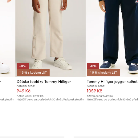
-11%
-11%
*-5 % s kódem: LST
*-5 % s kódem: LST
r
Dětské tepláky Tommy Hilfiger
Tommy Hilfiger jogger kalho
Aktuální cena:
Aktuální cena:
949 Kč
1059 Kč
Běžná cena:
2099 Kč
Běžná cena:
1699 Kč
poskytnutím
Nejnižší cena za posledních 30 dnů před poskytnutím
Nejnižší cena za posledních 30 dnů pře
slevy:
1069 Kč
slevy:
1199 Kč