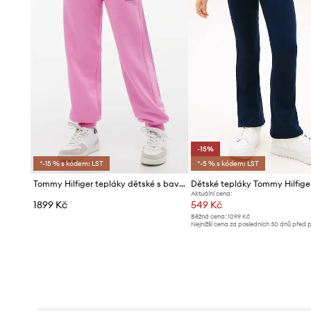
-15%
*-15 % s kódem: LST
*-5 % s kódem: LST
Tommy Hilfiger tepláky dětské s bavlnou
Dětské tepláky Tommy Hilfige
Aktuální cena:
1899 Kč
549 Kč
Běžná cena:
1099 Kč
Nejnižší cena za posledních 30 dnů před 
slevy:
649 Kč