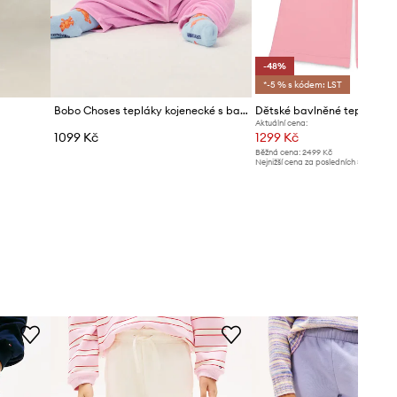
-48%
*-5 % s kódem: LST
Bobo Choses tepláky kojenecké s bavlnou
Aktuální cena:
1099 Kč
1299 Kč
Běžná cena:
2499 Kč
Nejnižší cena za posledních 30 dnů př
slevy:
2499 Kč