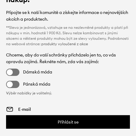
Připojte se k naší komunitě a získejte informace o nejnovějších
akcích a produktech.
**Sleva je jednorázová, vztahuje se na nezlevněné produkty a platí při
nákupu v min. hodnotě 1 900 Kč. Slevu nelze kombinovat s jinými
akcemi a některé produkty mohou být ze slevy vyloučeny. Podrobnosti
na webové stránce:
produkty vyloučené z akce
Chceme, aby do vaší schránky přicházelo jen to, co vás
opravdu zajímá. Řekněte nám, zda vás zajímá:
Dámská móda
Pánská móda
Výběr nabídky je volitelný.
Přihlásit se