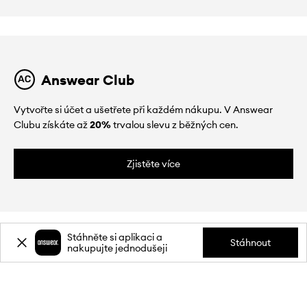
Answear Club
Vytvořte si účet a ušetřete při každém nákupu. V Answear
Clubu získáte až
20%
trvalou slevu z běžných cen.
Zjistěte více
Stáhněte si aplikaci a
Stáhnout
nakupujte jednodušeji
O NÁS