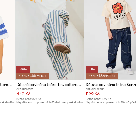
-48%
-11%
*-5 % s kódem: LST
*-5 % s kódem: LST
Dětské bavlněné tričko Tinycottons STRIPES TINY TEE
Dětské bavlněné tričko Tinycottons STRIPES TINY TEE
Dětské bavlněné tričko Kenz
Aktuální cena:
Aktuální cena:
449 Kč
1199 Kč
Běžná cena:
879 Kč
Běžná cena:
1599 Kč
poskytnutím
Nejnižší cena za posledních 30 dnů před poskytnutím
Nejnižší cena za posledních 30 dnů pře
slevy:
879 Kč
slevy:
1359 Kč