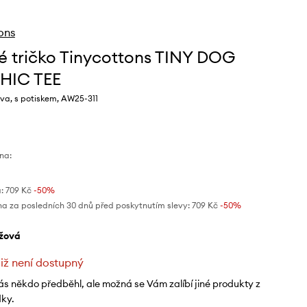
ons
é tričko Tinycottons TINY DOG
HIC TEE
va, s potiskem, AW25-311
na:
:
709 Kč
-50%
na za posledních 30 dnů před poskytnutím slevy:
709 Kč
 -50%
éžová
již není dostupný
ás někdo předběhl, ale možná se Vám zalíbí jiné produkty z
dky.