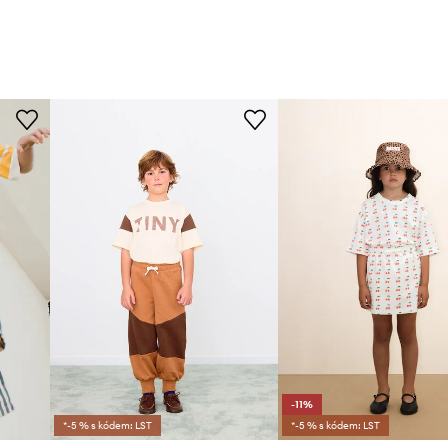
-11%
*-5 % s kódem: LST
*-5 % s kódem: LST