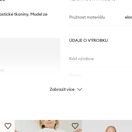
astické tkaniny. Model ze
Pružnost materiálu
ela
ÚDAJE O VÝROBKU
Kód výrobce
st.
Barva
Zobrazit více
Značka
Výrobce
ID produktu