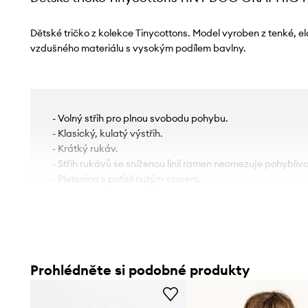
Dětské tričko z kolekce Tinycottons. Model vyroben z tenké, el
vzdušného materiálu s vysokým podílem bavlny.
- Volný střih pro plnou svobodu pohybu.
- Klasický, kulatý výstřih.
- Krátký rukáv.
- Střih rukávů se sníženou linií ramen neomezuje pohyblivo
- Pletenina s potisknutým vzorem.
Prohlédněte si podobné produkty