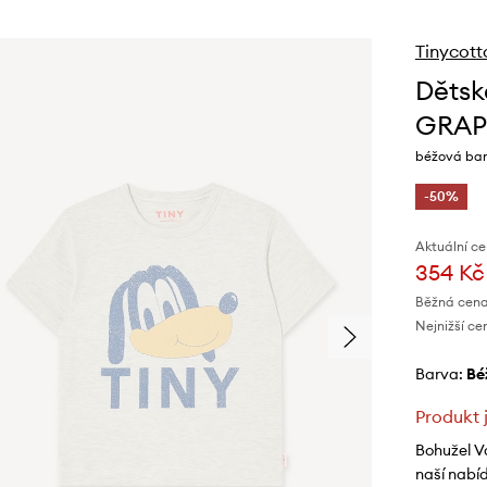
Tinycott
Dětsk
GRAP
béžová bar
-50%
Aktuální ce
354 Kč
Běžná cena
Nejnižší ce
Barva:
b
Produkt 
Bohužel V
naší nabí