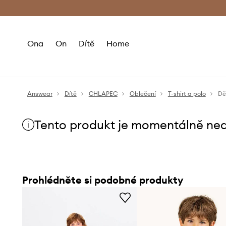
Premium Fashion Benefits
Doručení a vr
Ona
On
Dítě
Home
Answear
Dítě
CHLAPEC
Oblečení
T-shirt a polo
Dě
Tento produkt je momentálně ne
Prohlédněte si podobné produkty