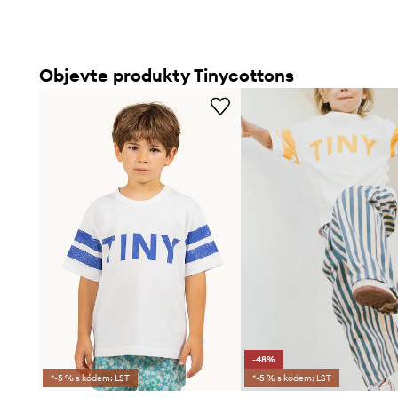
Objevte produkty Tinycottons
-48%
*-5 % s kódem: LST
*-5 % s kódem: LST