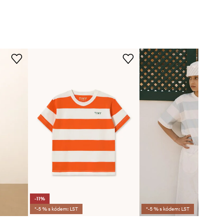
-11%
*-5 % s kódem: LST
*-5 % s kódem: LST