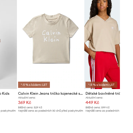
*-5 % s kódem: LST
*-5 % s kódem: LST
o Kids
Calvin Klein Jeans tričko kojenecké s bavlnou
Aktuální cena:
Aktuální cena:
369 Kč
449 Kč
Běžná cena:
529 Kč
Běžná cena:
599 Kč
d poskytnutím
Nejnižší cena za posledních 30 dnů před poskytnutím
Nejnižší cena za posledních 30 dnů př
slevy:
399 Kč
slevy:
469 Kč