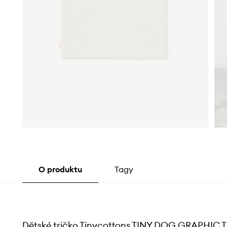
O produktu
Tagy
Dětské tričko Tinycottons TINY DOG GRAPHIC 