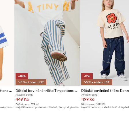
-48%
-11%
*-5 % s kódem: LST
*-5 % s kódem: LST
Dětské bavlněné tričko Tinycottons STRIPES TINY TEE
Dětské bavlněné tričko Tinycottons STRIPES TINY TEE
Dětské bavlněné tričko Kenz
Aktuální cena:
Aktuální cena:
449 Kč
1199 Kč
Běžná cena:
879 Kč
Běžná cena:
1599 Kč
poskytnutím
Nejnižší cena za posledních 30 dnů před poskytnutím
Nejnižší cena za posledních 30 dnů pře
slevy:
879 Kč
slevy:
1359 Kč