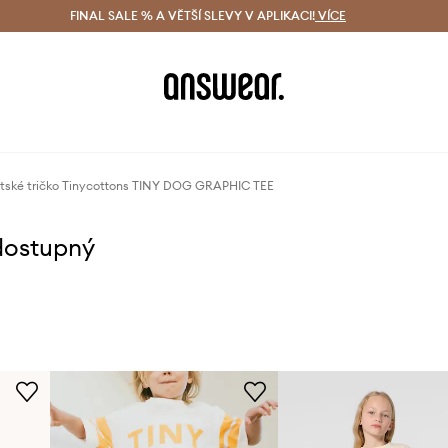
ácení zdarma (od 1800 Kč)
FINAL SALE % A VĚTŠÍ SLEVY V APLIKACI!
Doručení i do 24 h
VÍCE
Ušetřete s 
tské tričko Tinycottons TINY DOG GRAPHIC TEE
dostupný