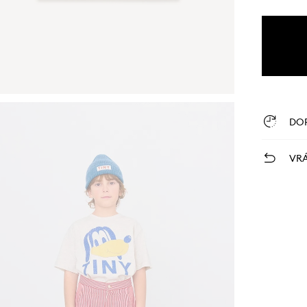
DO
VRÁ