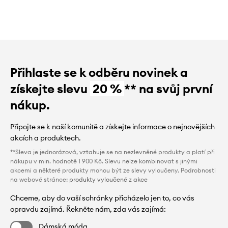
Přihlaste se k odběru novinek a
získejte slevu
20 %
** na svůj první
nákup.
Připojte se k naší komunitě a získejte informace o nejnovějších
akcích a produktech.
**Sleva je jednorázová, vztahuje se na nezlevněné produkty a platí při
nákupu v min. hodnotě 1 900 Kč. Slevu nelze kombinovat s jinými
akcemi a některé produkty mohou být ze slevy vyloučeny. Podrobnosti
na webové stránce:
produkty vyloučené z akce
Chceme, aby do vaší schránky přicházelo jen to, co vás
opravdu zajímá. Řekněte nám, zda vás zajímá:
Dámská móda