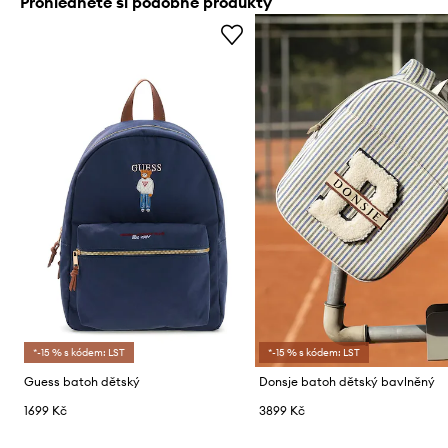
Prohlédněte si podobné produkty
*-15 % s kódem: LST
*-15 % s kódem: LST
Guess batoh dětský
Donsje batoh dětský bavlněný
1699 Kč
3899 Kč