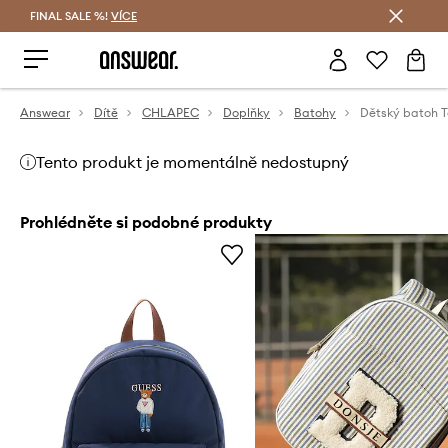
FINAL SALE %!
VÍCE
Ušetřete s Answear Club
Answear
Dítě
CHLAPEC
Doplňky
Batohy
Dětský batoh T
Tento produkt je momentálně nedostupný
Prohlédněte si podobné produkty