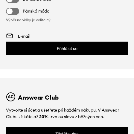
Pánská móda
Výběr nabídky je volitelný.
Přihlásit se
Answear Club
Vytvořte si účet a ušetřete při každém nákupu. V Answear
Clubu získáte až
20%
trvalou slevu z běžných cen.
Zjistěte více