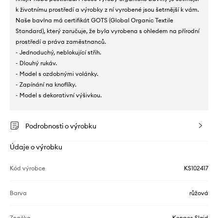
k životnímu prostředí a výrobky z ní vyrobené jsou šetrnější k vám.
Naše bavlna má certifikát GOTS (Global Organic Textile
Standard), který zaručuje, že byla vyrobena s ohledem na přírodní
prostředí a práva zaměstnanců.
- Jednoduchý, neblokující střih.
- Dlouhý rukáv.
- Model s ozdobnými volánky.
- Zapínání na knoflíky.
- Model s dekorativní výšivkou.
Podrobnosti o výrobku
Údaje o výrobku
Kód výrobce
KS102417
Barva
růžová
Značka
Konges Sløjd