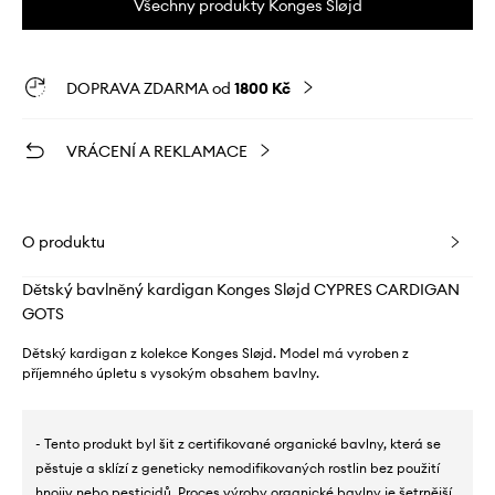
Všechny produkty Konges Sløjd
DOPRAVA ZDARMA od
1800 Kč
VRÁCENÍ A REKLAMACE
O produktu
Dětský bavlněný kardigan Konges Sløjd CYPRES CARDIGAN
GOTS
Dětský kardigan z kolekce Konges Sløjd. Model má vyroben z
příjemného úpletu s vysokým obsahem bavlny.
- Tento produkt byl šit z certifikované organické bavlny, která se
pěstuje a sklízí z geneticky nemodifikovaných rostlin bez použití
hnojiv nebo pesticidů. Proces výroby organické bavlny je šetrnější