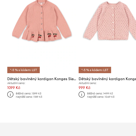
*-5 % s kódem: LST
*-5 % s kódem: LST
Dětský bavlněný kardigan Konges Sløjd CYPRES CARDIGAN GOTS
Aktuální cena:
Aktuální cena:
1099 Kč
999 Kč
Běžná cena:
1399 Kč
Běžná cena:
1499 Kč
Nejnižší cena:
1189 Kč
Nejnižší cena:
1069 Kč