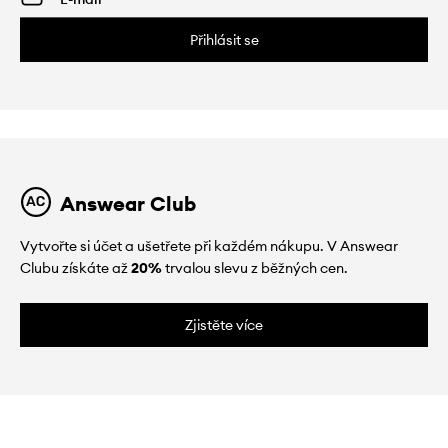
Přihlásit se
Answear Club
Vytvořte si účet a ušetřete při každém nákupu. V Answear
Clubu získáte až
20%
trvalou slevu z běžných cen.
Zjistěte více