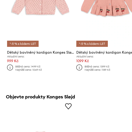
*-5 % s kódem: LST
*-5 % s kódem: LST
Dětský bavlněný kardigan Konges Sløjd HANNAH CARDIGAN
Aktuální cena:
Aktuální cena:
999 Kč
1099 Kč
Běžná cena:
1499 Kč
Běžná cena:
1399 Kč
Nejnižší cena:
1069 Kč
Nejnižší cena:
1189 Kč
Objevte produkty Konges Sløjd