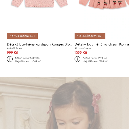
*-5 % s kódem: LST
*-5 % s kódem: LST
Dětský bavlněný kardigan Konges Sløjd HANNAH CARDIGAN
Aktuální cena:
Aktuální cena:
999 Kč
1099 Kč
Běžná cena:
1499 Kč
Běžná cena:
1399 Kč
Nejnižší cena:
1069 Kč
Nejnižší cena:
1189 Kč