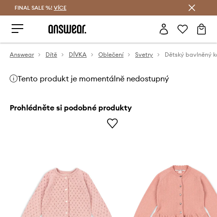
FINAL SALE %!
VÍCE
Ušetřete s Answear Club
Answear
Dítě
DÍVKA
Oblečení
Svetry
Tento produkt je momentálně nedostupný
Prohlédněte si podobné produkty