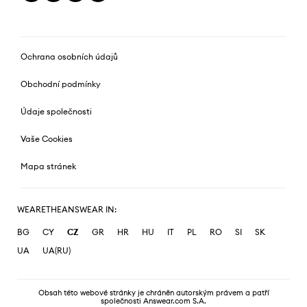
Ochrana osobních údajů
Obchodní podmínky
Údaje společnosti
Vaše Cookies
Mapa stránek
WEARETHEANSWEAR IN:
BG
CY
CZ
GR
HR
HU
IT
PL
RO
SI
SK
UA
UA(RU)
Obsah této webové stránky je chráněn autorským právem a patří
společnosti Answear.com S.A.