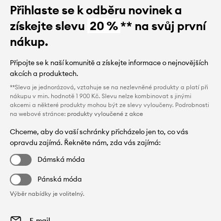
Přihlaste se k odběru novinek a
získejte slevu
20 %
** na svůj první
nákup.
Připojte se k naší komunitě a získejte informace o nejnovějších
akcích a produktech.
**Sleva je jednorázová, vztahuje se na nezlevněné produkty a platí při
nákupu v min. hodnotě 1 900 Kč. Slevu nelze kombinovat s jinými
akcemi a některé produkty mohou být ze slevy vyloučeny. Podrobnosti
na webové stránce:
produkty vyloučené z akce
Chceme, aby do vaší schránky přicházelo jen to, co vás
opravdu zajímá. Řekněte nám, zda vás zajímá:
Dámská móda
Pánská móda
Výběr nabídky je volitelný.