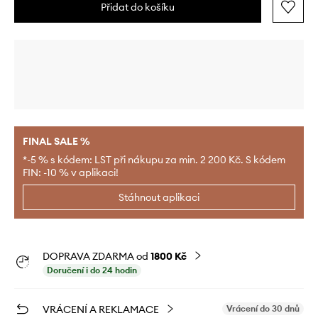
Přidat do košíku
FINAL SALE %
*-5 % s kódem: LST při nákupu za min. 2 200 Kč. S kódem
FIN: -10 % v aplikaci!
Stáhnout aplikaci
DOPRAVA ZDARMA od
1800 Kč
Doručení i do 24 hodin
VRÁCENÍ A REKLAMACE
Vrácení do 30 dnů