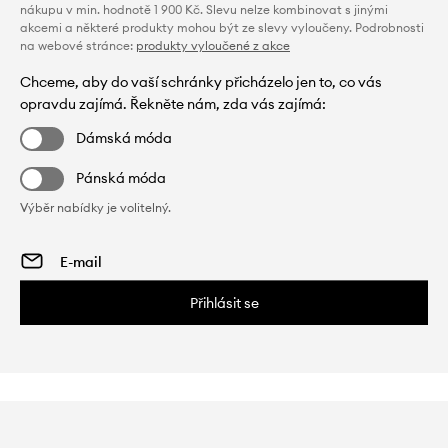
nákupu v min. hodnotě 1 900 Kč. Slevu nelze kombinovat s jinými
akcemi a některé produkty mohou být ze slevy vyloučeny. Podrobnosti
na webové stránce:
produkty vyloučené z akce
Chceme, aby do vaší schránky přicházelo jen to, co vás
opravdu zajímá. Řekněte nám, zda vás zajímá:
Dámská móda
Pánská móda
Výběr nabídky je volitelný.
Přihlásit se