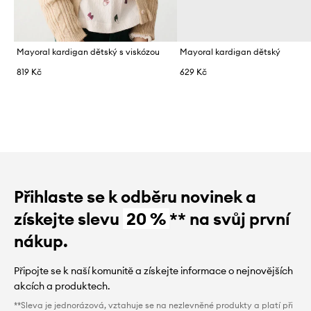
Mayoral kardigan dětský s viskózou
Mayoral kardigan dětský
819 Kč
629 Kč
Přihlaste se k odběru novinek a
získejte slevu
20 %
** na svůj první
nákup.
Připojte se k naší komunitě a získejte informace o nejnovějších
akcích a produktech.
**Sleva je jednorázová, vztahuje se na nezlevněné produkty a platí při