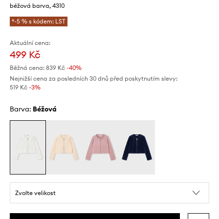
béžová barva, 4310
*-5 % s kódem: LST
Aktuální cena:
499 Kč
Běžná cena:
839 Kč
-40%
Nejnižší cena za posledních 30 dnů před poskytnutím slevy:
519 Kč
 -3%
Barva:
béžová
Zvolte velikost