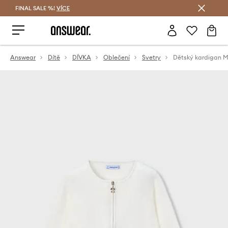
FINAL SALE %!
VÍCE
Ušetřete s Answear Club
Answear
Dítě
DÍVKA
Oblečení
Svetry
Dětský kardigan M