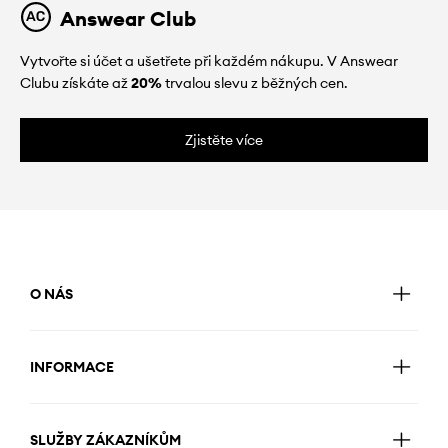
Answear Club
Vytvořte si účet a ušetřete při každém nákupu. V Answear
Clubu získáte až
20%
trvalou slevu z běžných cen.
Zjistěte více
O NÁS
INFORMACE
SLUŽBY ZÁKAZNÍKŮM