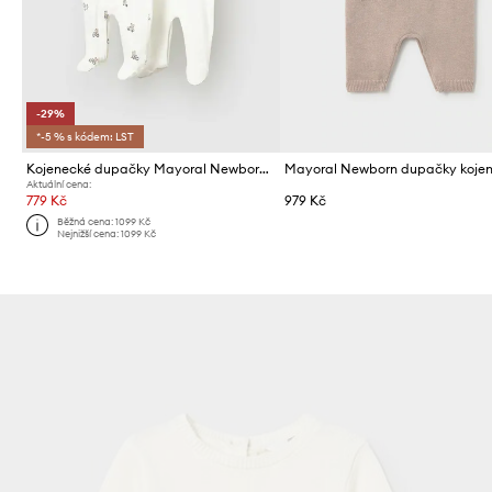
-29%
*-5 % s kódem: LST
Kojenecké dupačky Mayoral Newborn 2-pack
Aktuální cena:
779 Kč
979 Kč
Běžná cena:
1099 Kč
Nejnižší cena:
1099 Kč