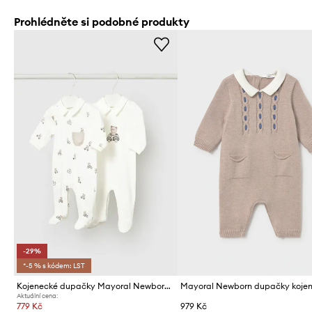
Prohlédněte si podobné produkty
-29%
*-5 % s kódem: LST
Kojenecké dupačky Mayoral Newborn 2-pack
Aktuální cena:
779 Kč
979 Kč