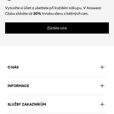
Vytvořte si účet a ušetřete při každém nákupu. V Answear
Clubu získáte až
20%
trvalou slevu z běžných cen.
Zjistěte více
O NÁS
INFORMACE
SLUŽBY ZÁKAZNÍKŮM