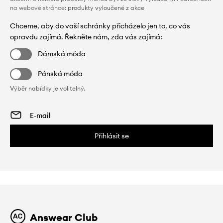
na webové stránce:
produkty vyloučené z akce
Chceme, aby do vaší schránky přicházelo jen to, co vás
opravdu zajímá. Řekněte nám, zda vás zajímá:
Dámská móda
Pánská móda
Výběr nabídky je volitelný.
Přihlásit se
Answear Club