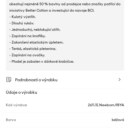
obsahují nejméně 50 % bavlny od prodejce nebo značky patřící do
iniciativy Better Cotton a investující do rozvoje BCI.
- Kulatý výstřih.
- Dlouhý rukáv.
- Jednoduchý, neblokující střih.
- Zapínání na knoflíky.
- Zakončení elastickým úpletem.
- Tenká, elastická pletenina.
- Zapínání na cvočky.
- Model je zabalen v dárkové krabičce.
Podrobnosti o výrobku
Údaje o výrobku
Kód výrobce
2611.1E.Newborn.9BYA
Barva
béžová