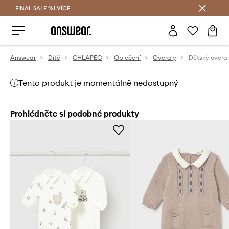
FINAL SALE %!
VÍCE
Ušetřete s Answear Club
Answear
Dítě
CHLAPEC
Oblečení
Overaly
Tento produkt je momentálně nedostupný
Prohlédněte si podobné produkty