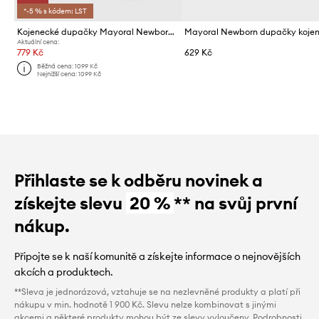
*-5 % s kódem: LST
Kojenecké dupačky Mayoral Newborn 2-pack
Aktuální cena:
779 Kč
629 Kč
Běžná cena:
1099 Kč
Nejnižší cena:
1099 Kč
Přihlaste se k odběru novinek a
získejte slevu
20 %
** na svůj první
nákup.
Připojte se k naší komunitě a získejte informace o nejnovějších
akcích a produktech.
**Sleva je jednorázová, vztahuje se na nezlevněné produkty a platí při
nákupu v min. hodnotě 1 900 Kč. Slevu nelze kombinovat s jinými
akcemi a některé produkty mohou být ze slevy vyloučeny. Podrobnosti