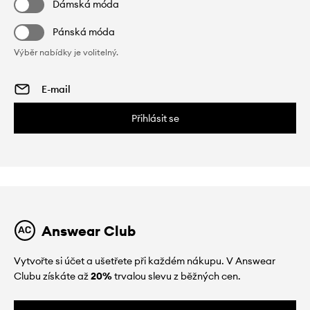
Dámská móda
Pánská móda
Výběr nabídky je volitelný.
Přihlásit se
Answear Club
Vytvořte si účet a ušetřete při každém nákupu. V Answear
Clubu získáte až
20%
trvalou slevu z běžných cen.