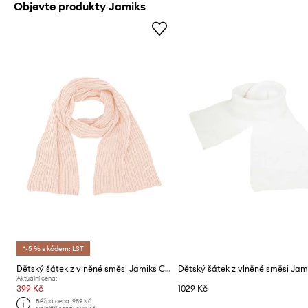
Objevte produkty Jamiks
*-5 % s kódem: LST
Dětský šátek z vlněné směsi Jamiks CIPRIAN
Aktuální cena:
399 Kč
1029 Kč
Běžná cena:
989 Kč