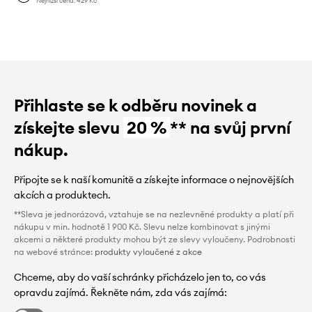
Nejnižší cena:
429 Kč
Přihlaste se k odběru novinek a
získejte slevu
20 %
** na svůj první
nákup.
Připojte se k naší komunitě a získejte informace o nejnovějších
akcích a produktech.
**Sleva je jednorázová, vztahuje se na nezlevněné produkty a platí při
nákupu v min. hodnotě 1 900 Kč. Slevu nelze kombinovat s jinými
akcemi a některé produkty mohou být ze slevy vyloučeny. Podrobnosti
na webové stránce:
produkty vyloučené z akce
Chceme, aby do vaší schránky přicházelo jen to, co vás
opravdu zajímá. Řekněte nám, zda vás zajímá: