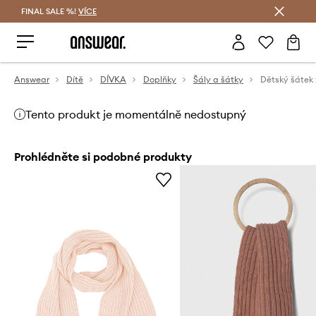
FINAL SALE %!
VÍCE
Ušetřete s Answear Club
Answear
Dítě
DÍVKA
Doplňky
Šály a šátky
Tento produkt je momentálně nedostupný
Prohlédněte si podobné produkty