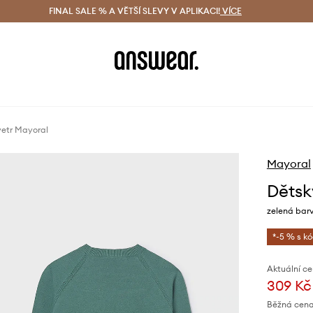
ácení zdarma (od 1800 Kč)
FINAL SALE % A VĚTŠÍ SLEVY V APLIKACI!
Doručení i do 24 h
VÍCE
Ušetřete s 
vetr Mayoral
Mayoral
Dětsk
zelená bar
*-5 % s k
Aktuální ce
309 Kč
Běžná cena