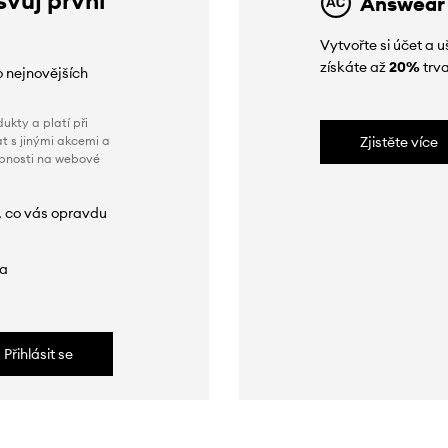
Answear
Vytvořte si účet a
získáte až
20%
trva
o nejnovějších
ukty a platí při
t s jinými akcemi a
Zjistěte více
obnosti na webové
, co vás opravdu
da
Přihlásit se