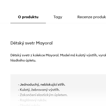
O produktu
Tagy
Recenze produk
Dětský svetr Mayoral
Dětský svetr z kolekce Mayoral. Model má kulatý výstřih, vyro
hladkého úpletu.
- Jednoduchý, neblokující střih.
- Kulatý, žebrovaný výstřih.
- Zakončení elastickým úpletem.
- Raglánový rukáv.
- Dlouhý rukáv.