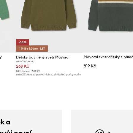
-33%
*-5 % s kódem: LST
ý
Mayoral svetr dětský s přímě
Dětský bavlněný svetr Mayoral
Aktuální cena:
819 Kč
269 Kč
Běžná cena:
809 Kč
Nejnižší cena za posledních 30 dnů před poskytnutím
slevy:
404 Kč
ek a
svůj první