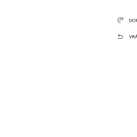
DO
VRÁ