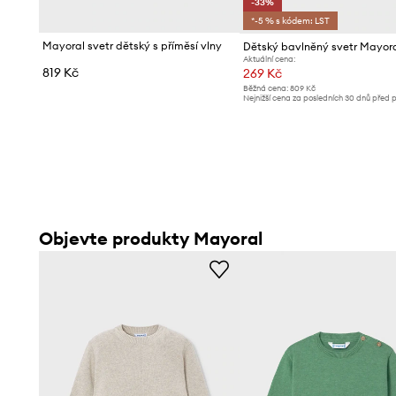
-33%
*-5 % s kódem: LST
Mayoral svetr dětský s příměsí vlny
Dětský bavlněný svetr Mayor
Aktuální cena:
819 Kč
269 Kč
Běžná cena:
809 Kč
Nejnižší cena za posledních 30 dnů před 
slevy:
404 Kč
Objevte produkty Mayoral