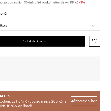
na za posledních 30 dnů před poskytnutím slevy:
319 Kč
 -3%
elená
likost
Přidat do košíku
SALE %
Stáhnout aplikaci
kódem: LST při nákupu za min. 2 200 Kč. S
N: -10 % v aplikaci!