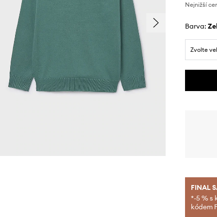
Nejnižší ce
Barva:
z
Zvolte ve
FINAL 
*-5 % s 
kódem FI