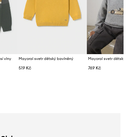
sí vlny
Mayoral svetr dětský bavlněný
Mayoral svetr dětský s přím
519 Kč
769 Kč