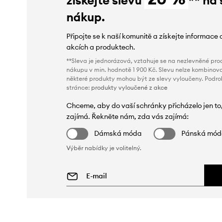
nákup.
Připojte se k naší komunitě a získejte informace 
akcích a produktech.
**Sleva je jednorázová, vztahuje se na nezlevněné prod
nákupu v min. hodnotě 1 900 Kč. Slevu nelze kombinova
některé produkty mohou být ze slevy vyloučeny. Podr
stránce:
produkty vyloučené z akce
Chceme, aby do vaší schránky přicházelo jen to
zajímá. Řekněte nám, zda vás zajímá:
Dámská móda
Pánská mó
Výběr nabídky je volitelný.