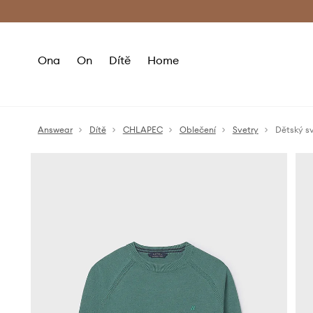
Premium Fashion Benefits
Doručení a vr
Ona
On
Dítě
Home
Answear
Dítě
CHLAPEC
Oblečení
Svetry
Dětský s