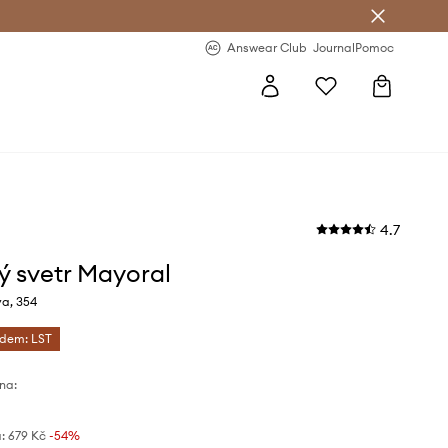
Answear Club
- 20 % na první objednávku
Answear Club
Journal
Pomoc
4.7
ý svetr Mayoral
va, 354
ódem: LST
na:
:
679 Kč
-54%