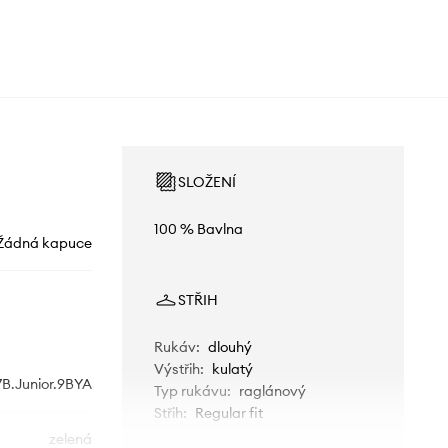
SLOŽENÍ
100 % Bavlna
Žádná kapuce
STŘIH
Rukáv
:
dlouhý
Výstřih
:
kulatý
7B.Junior.9BYA
Typ rukávu
:
raglánový
Střih
:
Regular fit
zelená