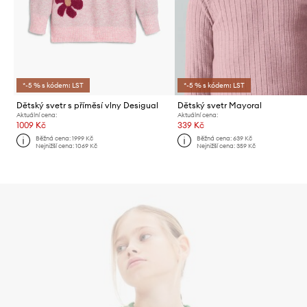
*-5 % s kódem: LST
*-5 % s kódem: LST
Dětský svetr s příměsí vlny Desigual
Dětský svetr Mayoral
Aktuální cena:
Aktuální cena:
1009 Kč
339 Kč
Běžná cena:
1999 Kč
Běžná cena:
639 Kč
Nejnižší cena:
1069 Kč
Nejnižší cena:
359 Kč