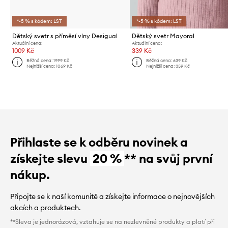
*-5 % s kódem: LST
*-5 % s kódem: LST
Dětský svetr s příměsí vlny Desigual
Dětský svetr Mayoral
Aktuální cena:
Aktuální cena:
1009 Kč
339 Kč
Běžná cena:
1999 Kč
Běžná cena:
639 Kč
Nejnižší cena:
1069 Kč
Nejnižší cena:
359 Kč
Přihlaste se k odběru novinek a
získejte slevu
20 %
** na svůj první
nákup.
Připojte se k naší komunitě a získejte informace o nejnovějších
akcích a produktech.
**Sleva je jednorázová, vztahuje se na nezlevněné produkty a platí při