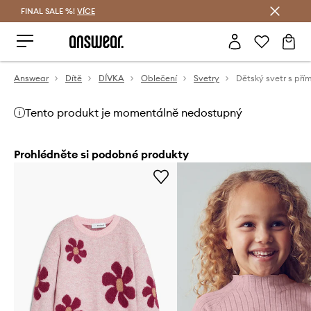
FINAL SALE %!
VÍCE
Ušetřete s Answear Club
Answear
Dítě
DÍVKA
Oblečení
Svetry
Tento produkt je momentálně nedostupný
Prohlédněte si podobné produkty