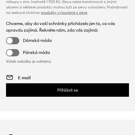
nákupu v min. hodnotě 1 900 Kč. Slevu nelze kombinovat s jinými
akcemi a některé produkty mohou být ze slevy vyloučeny. Podrobnosti
na webové stránce:
produkty vyloučené z akce
Chceme, aby do vaší schránky přicházelo jen to, co vás
opravdu zajímá. Řekněte nám, zda vás zajímá:
Dámská móda
Pánská móda
Výběr nabídky je volitelný.
Přihlásit se