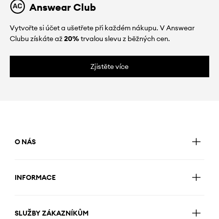
Answear Club
Vytvořte si účet a ušetřete při každém nákupu. V Answear
Clubu získáte až
20%
trvalou slevu z běžných cen.
Zjistěte více
O NÁS
INFORMACE
SLUŽBY ZÁKAZNÍKŮM