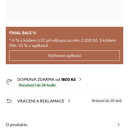
FINAL SALE %
*-5 % s kódem: LST při nákupu za min. 2 200 Kč. S kódem
FIN: -10 % v aplikaci!
Stáhnout aplikaci
DOPRAVA ZDARMA od
1800 Kč
Doručení i do 24 hodin
VRÁCENÍ A REKLAMACE
Vrácení do 30 dnů
O produktu