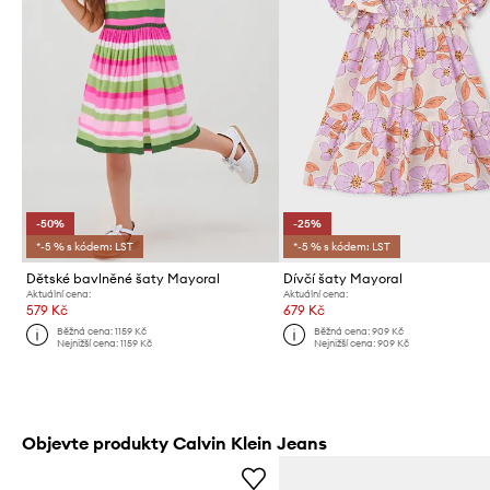
-50%
-25%
*-5 % s kódem: LST
*-5 % s kódem: LST
Dětské bavlněné šaty Mayoral
Dívčí šaty Mayoral
Aktuální cena:
Aktuální cena:
579 Kč
679 Kč
Běžná cena:
1159 Kč
Běžná cena:
909 Kč
Nejnižší cena:
1159 Kč
Nejnižší cena:
909 Kč
Objevte produkty Calvin Klein Jeans