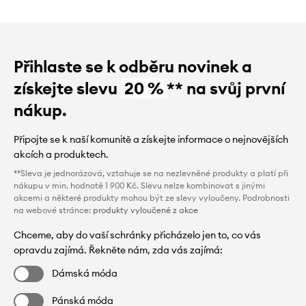
Přihlaste se k odběru novinek a
získejte slevu
20 %
** na svůj první
nákup.
Připojte se k naší komunitě a získejte informace o nejnovějších
akcích a produktech.
**Sleva je jednorázová, vztahuje se na nezlevněné produkty a platí při
nákupu v min. hodnotě 1 900 Kč. Slevu nelze kombinovat s jinými
akcemi a některé produkty mohou být ze slevy vyloučeny. Podrobnosti
na webové stránce:
produkty vyloučené z akce
Chceme, aby do vaší schránky přicházelo jen to, co vás
opravdu zajímá. Řekněte nám, zda vás zajímá:
Dámská móda
Pánská móda