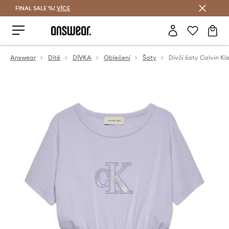
FINAL SALE %!
VÍCE
Ušetřete s Answear Club
Answear
Dítě
DÍVKA
Oblečení
Šaty
Dívčí šaty Calvin Kl