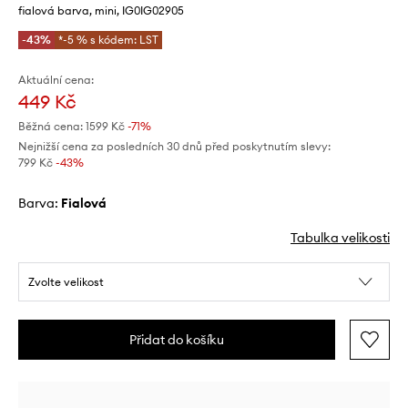
fialová barva, mini, IG0IG02905
-43%
*-5 % s kódem: LST
Aktuální cena:
449 Kč
Běžná cena:
1599 Kč
-71%
Nejnižší cena za posledních 30 dnů před poskytnutím slevy:
799 Kč
 -43%
Barva:
fialová
Tabulka velikosti
Zvolte velikost
Přidat do košíku