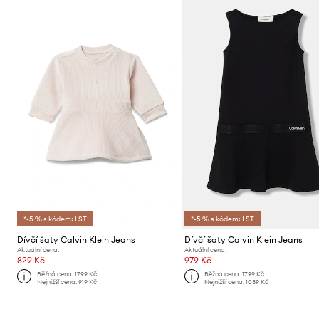
*-5 % s kódem: LST
*-5 % s kódem: LST
Dívčí šaty Calvin Klein Jeans
Dívčí šaty Calvin Klein Jeans
Aktuální cena:
Aktuální cena:
829 Kč
979 Kč
Běžná cena:
1799 Kč
Běžná cena:
1799 Kč
Nejnižší cena:
919 Kč
Nejnižší cena:
1039 Kč