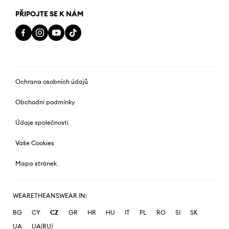
PŘIPOJTE SE K NÁM
Ochrana osobních údajů
Obchodní podmínky
Údaje společnosti
Vaše Cookies
Mapa stránek
WEARETHEANSWEAR IN:
BG
CY
CZ
GR
HR
HU
IT
PL
RO
SI
SK
UA
UA(RU)