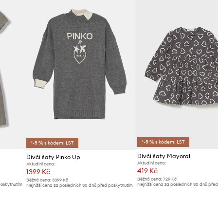
*-5 % s kódem: LST
*-5 % s kódem: LST
Dívčí šaty Mayoral
Dívčí šaty Pinko Up
Aktuální cena:
Aktuální cena:
419 Kč
1399 Kč
Běžná cena:
729 Kč
Běžná cena:
3399 Kč
poskytnutím
Nejnižší cena za posledních 30 dnů pře
Nejnižší cena za posledních 30 dnů před poskytnutím
slevy:
449 Kč
slevy:
1499 Kč