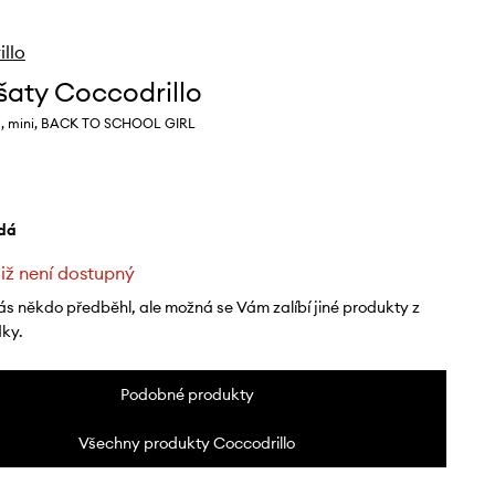
llo
 šaty Coccodrillo
, mini, BACK TO SCHOOL GIRL
edá
již není dostupný
ás někdo předběhl, ale možná se Vám zalíbí jiné produkty z
dky.
Podobné produkty
Všechny produkty Coccodrillo