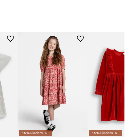
*-5 % s kódem: LST
*-5 % s kódem: LST