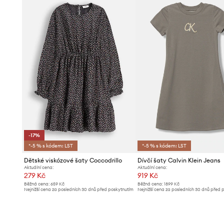
-17%
*-5 % s kódem: LST
*-5 % s kódem: LST
Dětské viskózové šaty Coccodrillo
Dívčí šaty Calvin Klein Jeans
Aktuální cena:
Aktuální cena:
279 Kč
919 Kč
Běžná cena:
659 Kč
Běžná cena:
1899 Kč
Nejnižší cena za posledních 30 dnů před poskytnutím
Nejnižší cena za posledních 30 dnů před 
slevy:
339 Kč
slevy:
1009 Kč