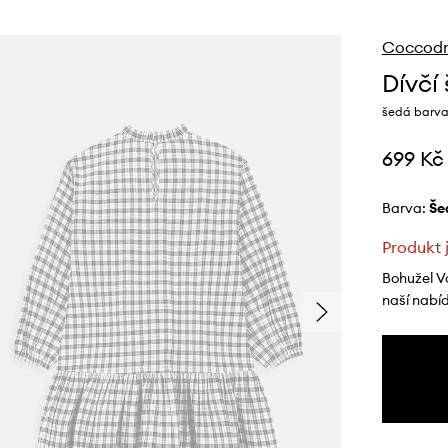
Coccodri
Dívčí
šedá barva
699 Kč
Barva:
š
Produkt 
Bohužel V
naší nabí