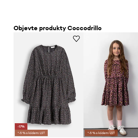
Objevte produkty Coccodrillo
-17%
*-5 % s kódem: LST
*-5 % s kódem: LST