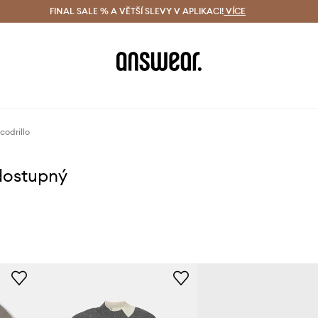
ácení zdarma (od 1800 Kč)
FINAL SALE % A VĚTŠÍ SLEVY V APLIKACI!
Doručení i do 24 h
VÍCE
Ušetřete s 
codrillo
dostupný