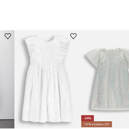
-24%
*-5 % s kódem: LST