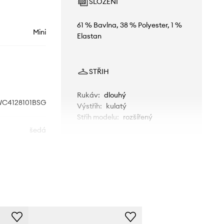
SLOŽENÍ
61 % Bavlna, 38 % Polyester, 1 %
Mini
Elastan
STŘIH
Rukáv
:
dlouhý
C4128101BSG
Výstřih
:
kulatý
Střih modelu
:
rozšířený
šedá
Coccodrillo