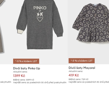
*-5 % s kódem: LST
*-5 % s kódem: LST
Dívčí šaty Mayoral
Dívčí šaty Pinko Up
Aktuální cena:
Aktuální cena:
419 Kč
1399 Kč
Běžná cena:
729 Kč
Běžná cena:
3399 Kč
poskytnutím
Nejnižší cena za posledních 30 dnů pře
Nejnižší cena za posledních 30 dnů před poskytnutím
slevy:
449 Kč
slevy:
1499 Kč