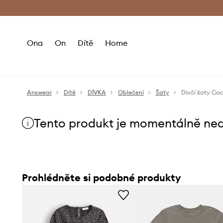
Premium Fashion Benefits
Doručení a vr
Ona
On
Dítě
Home
Answear
Dítě
DÍVKA
Oblečení
Šaty
Dívčí šaty Coc
Tento produkt je momentálně ne
Prohlédněte si podobné produkty