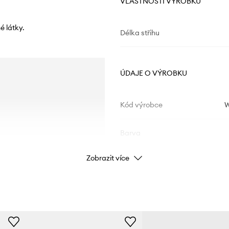
VLASTNOSTI VÝROBKU
é látky.
Délka střihu
ÚDAJE O VÝROBKU
Kód výrobce
W
Barva
Zobrazit více
Značka
Výrobce
ID produktu