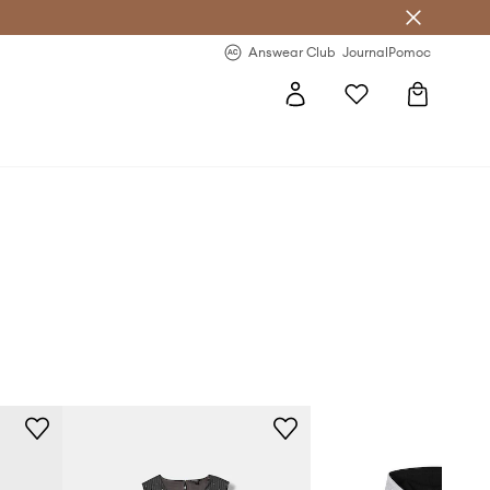
Answear Club
- 20 % na první objednávku
Answear Club
Journal
Pomoc