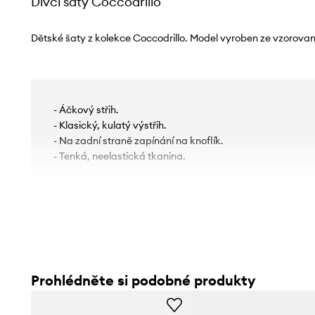
Dívčí šaty Coccodrillo
Dětské šaty z kolekce Coccodrillo. Model vyroben ze vzorovan
- Áčkový střih.
- Klasický, kulatý výstřih.
- Na zadní straně zapínání na knoflík.
- Tenká, neelastická tkanina.
Prohlédněte si podobné produkty