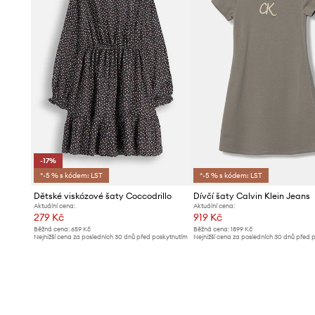
-17%
*-5 % s kódem: LST
*-5 % s kódem: LST
Dětské viskózové šaty Coccodrillo
Dívčí šaty Calvin Klein Jeans
Aktuální cena:
Aktuální cena:
279 Kč
919 Kč
Běžná cena:
659 Kč
Běžná cena:
1899 Kč
Nejnižší cena za posledních 30 dnů před poskytnutím
Nejnižší cena za posledních 30 dnů před 
slevy:
339 Kč
slevy:
1009 Kč