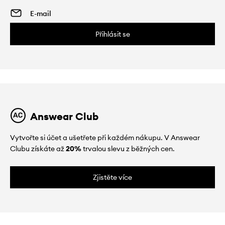
Přihlásit se
Answear Club
Vytvořte si účet a ušetřete při každém nákupu. V Answear
Clubu získáte až
20%
trvalou slevu z běžných cen.
Zjistěte více