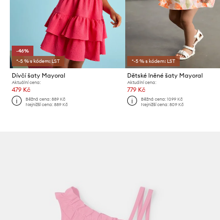
-46%
*-5 % s kódem: LST
*-5 % s kódem: LST
Dívčí šaty Mayoral
Dětské lněné šaty Mayoral
Aktuální cena:
Aktuální cena:
479 Kč
779 Kč
Běžná cena:
889 Kč
Běžná cena:
1099 Kč
Nejnižší cena:
889 Kč
Nejnižší cena:
809 Kč