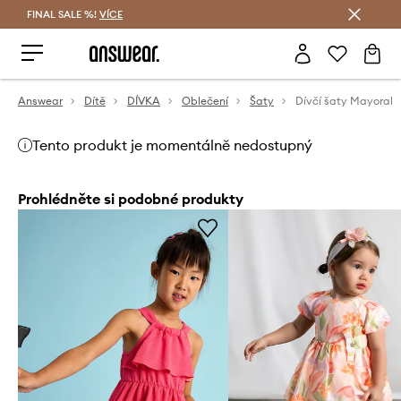
FINAL SALE %!
VÍCE
Ušetřete s Answear Club
Answear
Dítě
DÍVKA
Oblečení
Šaty
Dívčí šaty Mayoral
Tento produkt je momentálně nedostupný
Prohlédněte si podobné produkty