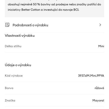
obsahují nejméně 50 % bavlny od prodejce nebo značky patřící do
iniciativy Better Cotton a investující do rozvoje BCI.
Podrobnosti o výrobku
Vlastnosti výrobku
Délka střihu
Mini
Údaje o výrobku
Kód výrobce
3937.6M.Mini.PPYA
Barva
růžová
Značka
Mayoral