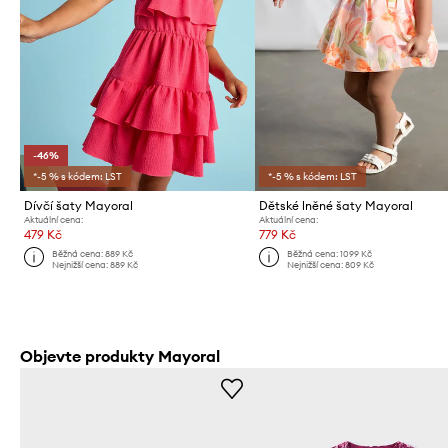
-46%
*-5 % s kódem: LST
*-5 % s kódem: LST
Dívčí šaty Mayoral
Dětské lněné šaty Mayoral
Aktuální cena:
Aktuální cena:
479 Kč
779 Kč
Běžná cena:
889 Kč
Běžná cena:
1099 Kč
Nejnižší cena:
889 Kč
Nejnižší cena:
809 Kč
Objevte produkty Mayoral