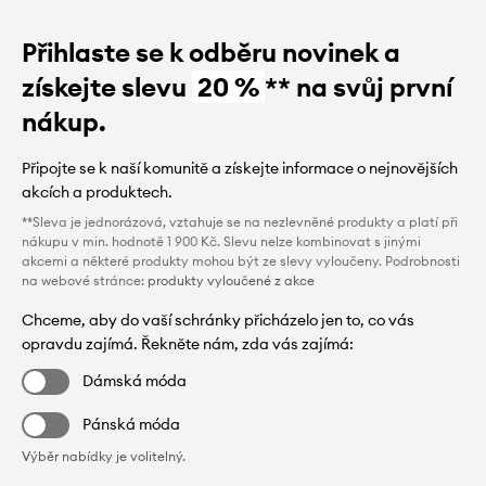
Přihlaste se k odběru novinek a
získejte slevu
20 %
** na svůj první
nákup.
Připojte se k naší komunitě a získejte informace o nejnovějších
akcích a produktech.
**Sleva je jednorázová, vztahuje se na nezlevněné produkty a platí při
nákupu v min. hodnotě 1 900 Kč. Slevu nelze kombinovat s jinými
akcemi a některé produkty mohou být ze slevy vyloučeny. Podrobnosti
na webové stránce:
produkty vyloučené z akce
Chceme, aby do vaší schránky přicházelo jen to, co vás
opravdu zajímá. Řekněte nám, zda vás zajímá:
Dámská móda
Pánská móda
Výběr nabídky je volitelný.