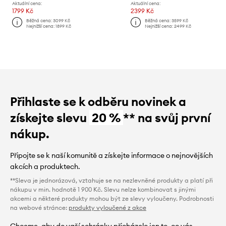
Aktuální cena:
Aktuální cena:
1799 Kč
2399 Kč
Běžná cena:
3099 Kč
Běžná cena:
3599 Kč
Nejnižší cena:
1899 Kč
Nejnižší cena:
2499 Kč
Přihlaste se k odběru novinek a
získejte slevu
20 %
** na svůj první
nákup.
Připojte se k naší komunitě a získejte informace o nejnovějších
akcích a produktech.
**Sleva je jednorázová, vztahuje se na nezlevněné produkty a platí při
nákupu v min. hodnotě 1 900 Kč. Slevu nelze kombinovat s jinými
akcemi a některé produkty mohou být ze slevy vyloučeny. Podrobnosti
na webové stránce:
produkty vyloučené z akce