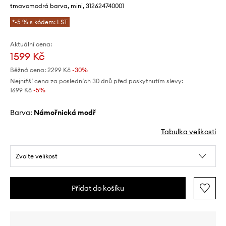
tmavomodrá barva, mini, 312624740001
*-5 % s kódem: LST
Aktuální cena:
1599 Kč
Běžná cena:
2299 Kč
-30%
Nejnižší cena za posledních 30 dnů před poskytnutím slevy:
1699 Kč
 -5%
Barva:
námořnická modř
Tabulka velikosti
Zvolte velikost
Přidat do košíku