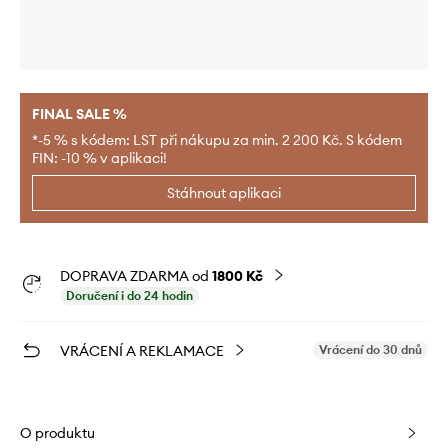
FINAL SALE %
*-5 % s kódem: LST při nákupu za min. 2 200 Kč. S kódem
FIN: -10 % v aplikaci!
Stáhnout aplikaci
DOPRAVA ZDARMA od
1800 Kč
Doručení i do 24 hodin
VRÁCENÍ A REKLAMACE
Vrácení do 30 dnů
O produktu