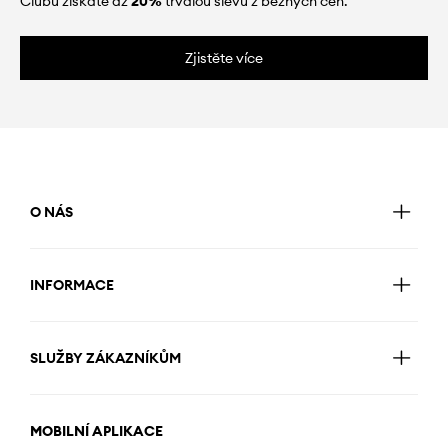
Clubu získáte až
20%
trvalou slevu z běžných cen.
Zjistěte více
O NÁS
INFORMACE
SLUŽBY ZÁKAZNÍKŮM
MOBILNÍ APLIKACE