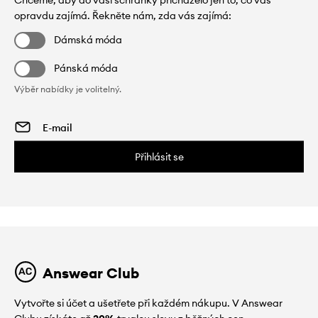
Chceme, aby do vaší schránky přicházelo jen to, co vás
opravdu zajímá. Řekněte nám, zda vás zajímá:
Dámská móda
Pánská móda
Výběr nabídky je volitelný.
Přihlásit se
Answear Club
Vytvořte si účet a ušetřete při každém nákupu. V Answear