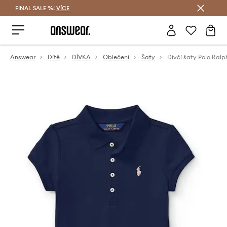
FINAL SALE %!
VÍCE
Ušetřete s Answear Club
Answear
Dítě
DÍVKA
Oblečení
Šaty
Dívčí šaty Polo Ralp