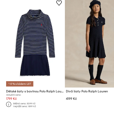
*-5 % s kódem: LST
Dětské šaty s bavlnou Polo Ralph Lauren
Dívčí šaty Polo Ralph Lauren
Aktuální cena:
1799 Kč
4199 Kč
Běžná cena:
3099 Kč
Nejnižší cena:
1899 Kč