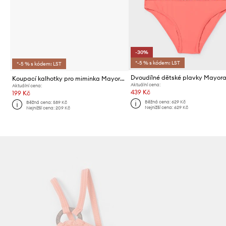
-30%
*-5 % s kódem: LST
*-5 % s kódem: LST
Dvoudílné dětské plavky Mayora
Koupací kalhotky pro miminka Mayoral 2-pack
Aktuální cena:
Aktuální cena:
439 Kč
199 Kč
Běžná cena:
629 Kč
Běžná cena:
589 Kč
Nejnižší cena:
629 Kč
Nejnižší cena:
209 Kč