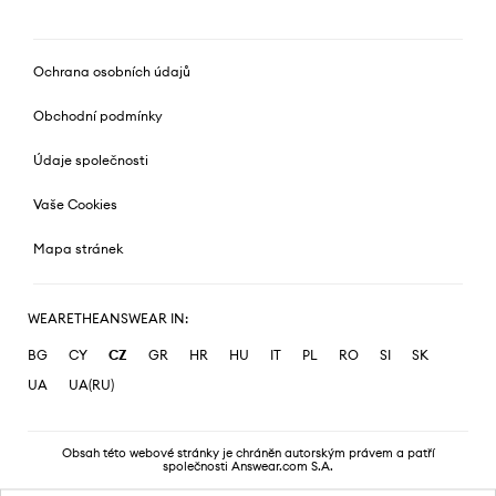
Ochrana osobních údajů
Obchodní podmínky
Údaje společnosti
Vaše Cookies
Mapa stránek
WEARETHEANSWEAR IN:
BG
CY
CZ
GR
HR
HU
IT
PL
RO
SI
SK
UA
UA(RU)
Obsah této webové stránky je chráněn autorským právem a patří
společnosti Answear.com S.A.