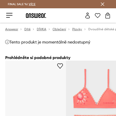
FINAL SALE %!
VÍCE
Ušetřete s Answear Club
Answear
Dítě
DÍVKA
Oblečení
Plavky
Dvoudílné dětské 
Tento produkt je momentálně nedostupný
Prohlédněte si podobné produkty