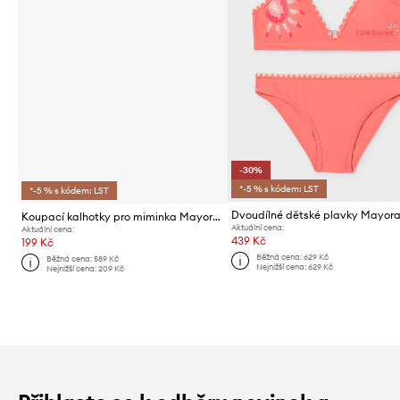
-30%
*-5 % s kódem: LST
*-5 % s kódem: LST
Dvoudílné dětské plavky Mayora
Koupací kalhotky pro miminka Mayoral 2-pack
Aktuální cena:
Aktuální cena:
439 Kč
199 Kč
Běžná cena:
629 Kč
Běžná cena:
589 Kč
Nejnižší cena:
629 Kč
Nejnižší cena:
209 Kč