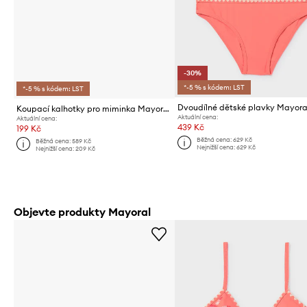
-30%
*-5 % s kódem: LST
*-5 % s kódem: LST
Dvoudílné dětské plavky Mayora
Koupací kalhotky pro miminka Mayoral 2-pack
Aktuální cena:
Aktuální cena:
439 Kč
199 Kč
Běžná cena:
629 Kč
Běžná cena:
589 Kč
Nejnižší cena:
629 Kč
Nejnižší cena:
209 Kč
Objevte produkty Mayoral