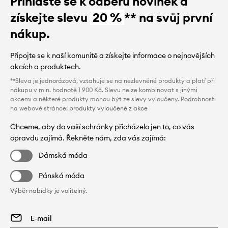
Přihlaste se k odběru novinek a
získejte slevu
20 %
** na svůj první
nákup.
Připojte se k naší komunitě a získejte informace o nejnovějších
akcích a produktech.
**Sleva je jednorázová, vztahuje se na nezlevněné produkty a platí při
nákupu v min. hodnotě 1 900 Kč. Slevu nelze kombinovat s jinými
akcemi a některé produkty mohou být ze slevy vyloučeny. Podrobnosti
na webové stránce:
produkty vyloučené z akce
Chceme, aby do vaší schránky přicházelo jen to, co vás
opravdu zajímá. Řekněte nám, zda vás zajímá:
Dámská móda
Pánská móda
Výběr nabídky je volitelný.