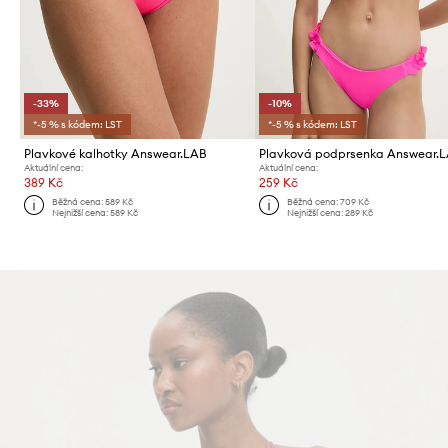
-33%
-10%
*-5 % s kódem: LST
*-5 % s kódem: LST
Plavkové kalhotky Answear.LAB
Plavková podprsenka Answear.
Aktuální cena:
Aktuální cena:
389 Kč
259 Kč
Běžná cena:
589 Kč
Běžná cena:
709 Kč
Nejnižší cena:
589 Kč
Nejnižší cena:
289 Kč