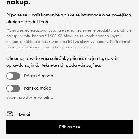
nákup.
Připojte se k naší komunitě a získejte informace o nejnovějších
akcích a produktech.
**Sleva je jednorázová, vztahuje se na nezlevněné produkty a platí při
nákupu v min. hodnotě 1 900 Kč. Slevu nelze kombinovat s jinými
akcemi a některé produkty mohou být ze slevy vyloučeny. Podrobnosti
na webové stránce:
produkty vyloučené z akce
Chceme, aby do vaší schránky přicházelo jen to, co vás
opravdu zajímá. Řekněte nám, zda vás zajímá:
Dámská móda
Pánská móda
Výběr nabídky je volitelný.
Přihlásit se