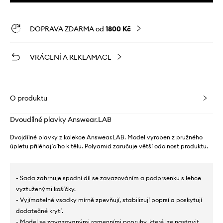
DOPRAVA ZDARMA od
1800 Kč
VRÁCENÍ A REKLAMACE
O produktu
Dvoudílné plavky Answear.LAB
Dvojdílné plavky z kolekce Answear.LAB. Model vyroben z pružného
úpletu přiléhajícího k tělu. Polyamid zaručuje větší odolnost produktu.
- Sada zahrnuje spodní díl se zavazováním a podprsenku s lehce
vyztuženými košíčky.
- Vyjímatelné vsadky mírně zpevňují, stabilizují poprsí a poskytují
dodatečné krytí.
- Model se zavazovanými ramenními popruhy, které lze nastavit.