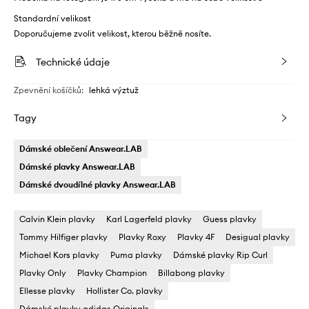
Standardní velikost
Doporučujeme zvolit velikost, kterou běžně nosíte.
Technické údaje
Zpevnění košíčků
:
lehká výztuž
Tagy
Dámské oblečení Answear.LAB
Dámské plavky Answear.LAB
Dámské dvoudílné plavky Answear.LAB
Calvin Klein plavky
Karl Lagerfeld plavky
Guess plavky
Tommy Hilfiger plavky
Plavky Roxy
Plavky 4F
Desigual plavky
Michael Kors plavky
Puma plavky
Dámské plavky Rip Curl
Plavky Only
Plavky Champion
Billabong plavky
Ellesse plavky
Hollister Co. plavky
Dámské plavky adidas Originals