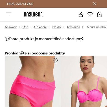
FINAL SALE %!
VÍCE
Ušetřete s Answear Club
Answear
Ona
Oblečení
Plavky
Dvojdílné
Dvoudílné pla
Tento produkt je momentálně nedostupný
Prohlédněte si podobné produkty