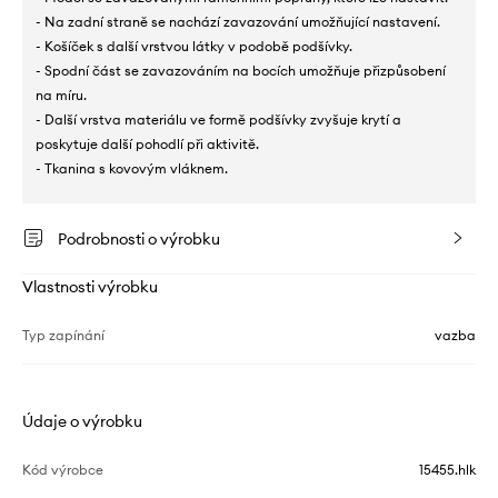
- Na zadní straně se nachází zavazování umožňující nastavení.
- Košíček s další vrstvou látky v podobě podšívky.
- Spodní část se zavazováním na bocích umožňuje přizpůsobení
na míru.
- Další vrstva materiálu ve formě podšívky zvyšuje krytí a
poskytuje další pohodlí při aktivitě.
- Tkanina s kovovým vláknem.
Podrobnosti o výrobku
Vlastnosti výrobku
Typ zapínání
vazba
Údaje o výrobku
Kód výrobce
15455.hlk