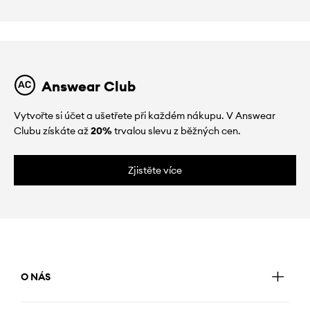
Answear Club
Vytvořte si účet a ušetřete při každém nákupu. V Answear
Clubu získáte až
20%
trvalou slevu z běžných cen.
Zjistěte více
O NÁS