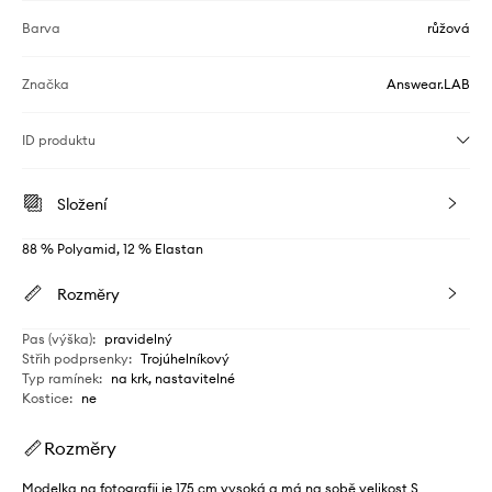
Barva
růžová
Značka
Answear.LAB
ID produktu
Složení
88 % Polyamid, 12 % Elastan
Rozměry
Pas (výška)
:
pravidelný
Střih podprsenky
:
Trojúhelníkový
Typ ramínek
:
na krk, nastavitelné
Kostice
:
ne
Rozměry
Modelka na fotografii je 175 cm vysoká a má na sobě velikost S