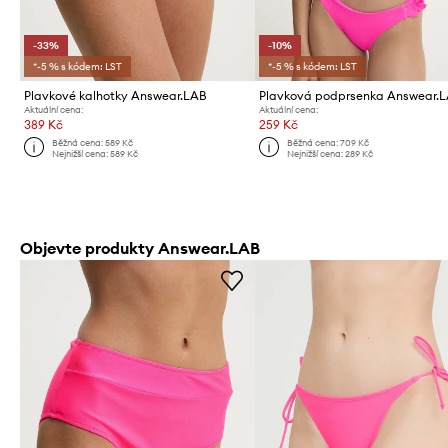
-33%
-10%
*-5 % s kódem: LST
*-5 % s kódem: LST
Plavkové kalhotky Answear.LAB
Plavková podprsenka Answear.
Aktuální cena:
Aktuální cena:
389 Kč
259 Kč
Běžná cena:
589 Kč
Běžná cena:
709 Kč
Nejnižší cena:
589 Kč
Nejnižší cena:
289 Kč
Objevte produkty Answear.LAB