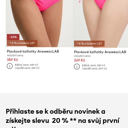
-33%
*-5 % s kódem: LST
*-5 % s kódem: LST
Plavkové kalhotky Answear.LAB
Plavkové kalhotky Answear.LAB
Aktuální cena:
Aktuální cena:
389 Kč
269 Kč
Běžná cena:
589 Kč
Běžná cena:
589 Kč
Nejnižší cena:
589 Kč
Nejnižší cena:
294 Kč
Přihlaste se k odběru novinek a
získejte slevu
20 %
** na svůj první