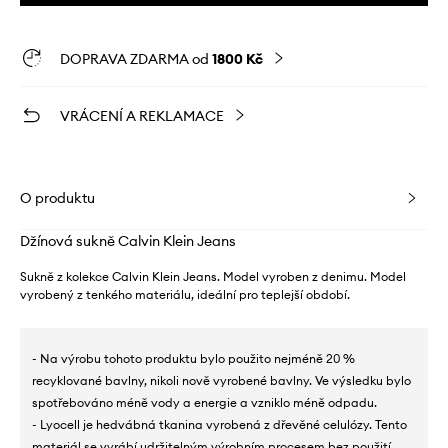
DOPRAVA ZDARMA od
1800 Kč
VRÁCENÍ A REKLAMACE
O produktu
Džínová sukně Calvin Klein Jeans
Sukně z kolekce Calvin Klein Jeans. Model vyroben z denimu. Model
vyrobený z tenkého materiálu, ideální pro teplejší období.
- Na výrobu tohoto produktu bylo použito nejméně 20 %
recyklované bavlny, nikoli nově vyrobené bavlny. Ve výsledku bylo
spotřebováno méně vody a energie a vzniklo méně odpadu.
- Lyocell je hedvábná tkanina vyrobená z dřevěné celulózy. Tento
materiál se vyrábí udržitelným výrobním procesem bez použití