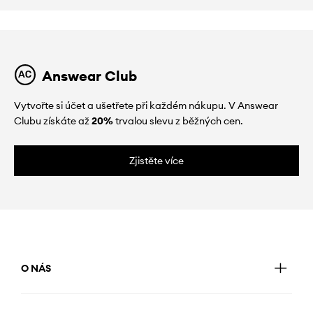
Answear Club
Vytvořte si účet a ušetřete při každém nákupu. V Answear
Clubu získáte až
20%
trvalou slevu z běžných cen.
Zjistěte více
O NÁS