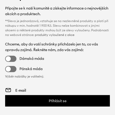
Připojte se k naší komunitě a získejte informace o nejnovějších
akcích a produktech.
**Sleva je jednorázová, vztahuje se na nezlevněné produkty a platí při
nákupu v min. hodnotě 1 900 Kč. Slevu nelze kombinovat s jinými
akcemi a některé produkty mohou být ze slevy vyloučeny. Podrobnosti
na webové stránce:
produkty vyloučené z akce
Chceme, aby do vaší schránky přicházelo jen to, co vás
opravdu zajímá. Řekněte nám, zda vás zajímá:
Dámská móda
Pánská móda
Výběr nabídky je volitelný.
Přihlásit se