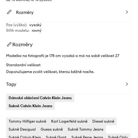
Rozměry
Pas (výška)
:
vysoký
Střih modelu
:
rovný
Rozměry
Modelka na fotografii je 178 cm vysoká a má na sobě velikost 27
Standardní velikost
Doporučujeme zvolit velikost, kterou běžně nosíte.
Tagy
Dámské oblečení Calvin Klein Jeans
Sukně Calvin Klein Jeans
Tommy Hilfiger sukně
Karl Lagerfeld sukně
Diesel sukně
Sukně Desigual
Guess sukně
Sukně Tommy Jeans
Sukně Calvin Klein
Sukně Gant
Sukně Pepe Jeans
Sukně Only