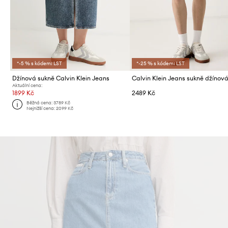
*-5 % s kódem: LST
*-25 % s kódem: LST
Džínová sukně Calvin Klein Jeans
Calvin Klein Jeans sukně džínov
Aktuální cena:
1899 Kč
2489 Kč
Běžná cena:
3789 Kč
Nejnižší cena:
2099 Kč