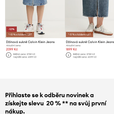
-12%
*-10 % s kódem: LST
*-5 % s kódem: LST
Džínová sukně Calvin Klein Jeans
Džínová sukně Calvin Klein Jean
Aktuální cena:
Aktuální cena:
2099 Kč
1899 Kč
Běžná cena:
3789 Kč
Běžná cena:
3789 Kč
Nejnižší cena:
2399 Kč
Nejnižší cena:
2099 Kč
Přihlaste se k odběru novinek a
získejte slevu
20 %
** na svůj první
nákup.