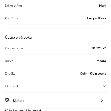
Délka střihu
Maxi
Podšívka
bez podšívky
Údaje o výrobku
Kód výrobce
J20J225192
Barva
modrá
Značka
Calvin Klein Jeans
ID produktu
Složení
82 % Bavlna, 18 % Lyocell