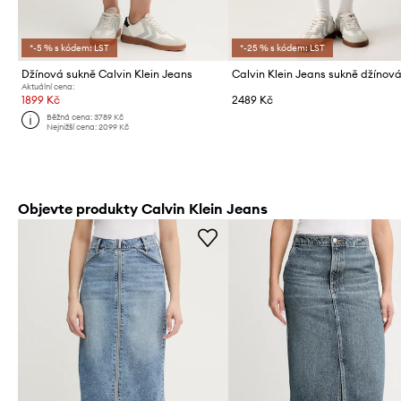
*-5 % s kódem: LST
*-25 % s kódem: LST
Džínová sukně Calvin Klein Jeans
Calvin Klein Jeans sukně džínov
Aktuální cena:
1899 Kč
2489 Kč
Běžná cena:
3789 Kč
Nejnižší cena:
2099 Kč
Objevte produkty Calvin Klein Jeans