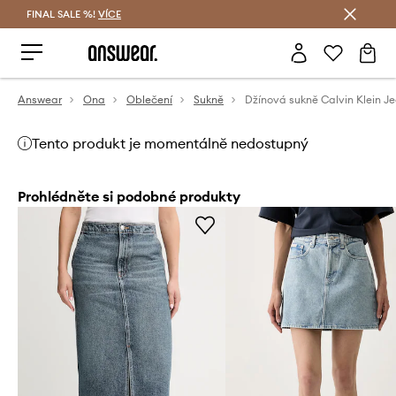
FINAL SALE %!
VÍCE
Ušetřete s Answear Club
Answear
Ona
Oblečení
Sukně
Džínová sukně Calvin Klein J
Tento produkt je momentálně nedostupný
Prohlédněte si podobné produkty