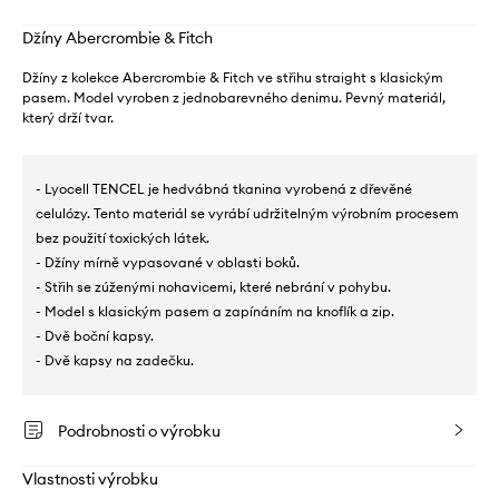
Džíny Abercrombie & Fitch
Džíny z kolekce Abercrombie & Fitch ve střihu straight s klasickým
pasem. Model vyroben z jednobarevného denimu. Pevný materiál,
který drží tvar.
- Lyocell TENCEL je hedvábná tkanina vyrobená z dřevěné
celulózy. Tento materiál se vyrábí udržitelným výrobním procesem
bez použití toxických látek.
- Džíny mírně vypasované v oblasti boků.
- Střih se zúženými nohavicemi, které nebrání v pohybu.
- Model s klasickým pasem a zapínáním na knoflík a zip.
- Dvě boční kapsy.
- Dvě kapsy na zadečku.
Podrobnosti o výrobku
Vlastnosti výrobku