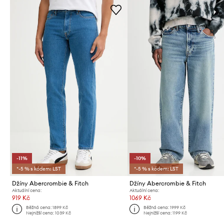
-11%
-10%
*-5 % s kódem: LST
*-5 % s kódem: LST
Džíny Abercrombie & Fitch
Džíny Abercrombie & Fitch
Aktuální cena:
Aktuální cena:
919 Kč
1069 Kč
Běžná cena:
1899 Kč
Běžná cena:
1999 Kč
Nejnižší cena:
1039 Kč
Nejnižší cena:
1199 Kč