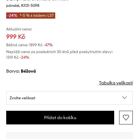
pánské, KI131-5098
-24%
*-5 % s kódem: LST
Aktuální cena:
999 Kč
Běžná cena:
1899 Kč
-47%
Nejnižší cena za posledních 30 dnů před poskytnutím slevy:
1319 Kč
 -24%
Barva:
béžová
Tabulka velikosti
Zvolte velikost
Přidat do košíku