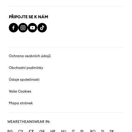
PŘIPOJTE SE K NÁM
Ochrana osobních údajů
Obchodní podmínky
Údaje společnosti
Vaše Cookies
Mapa stránek
WEARETHEANSWEAR IN:
BG
CY
CZ
GR
HR
HU
IT
PL
RO
SI
SK