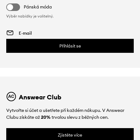
Pánská móda
Výběr nabídky je volitelný.
Přihlásit se
Answear Club
Vytvořte si účet a ušetřete při každém nákupu. V Answear
Clubu získáte až
20%
trvalou slevu z běžných cen.
Zjistěte více