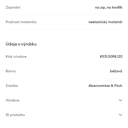
Zapínání
na zip, na knoflík
Pružnost materiálu
neelastický materiál
Údaje o výrobku
Kód výrobce
KI131.5098.120
Barva
béžová
Značka
Abercrombie & Fitch
Výrobce
ID produktu