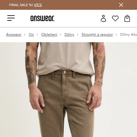
FINAL SALE %!
VÍCE
Ušetřete s Answear Club
Answear
On
Oblečení
Džíny
Straight a regular
Džíny Ab