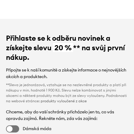
Přihlaste se k odběru novinek a
získejte slevu
20 %
** na svůj první
nákup.
Připojte se k naší komunitě a získejte informace o nejnovějších
akcích a produktech.
**Sleva je jednorázová, vztahuje se na nezlevněné produkty a platí při
nákupu v min. hodnotě 1 900 Kč. Slevu nelze kombinovat s jinými
akcemi a některé produkty mohou být ze slevy vyloučeny. Podrobnosti
na webové stránce:
produkty vyloučené z akce
Chceme, aby do vaší schránky přicházelo jen to, co vás
opravdu zajímá. Řekněte nám, zda vás zajímá:
Dámská móda