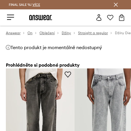
FINAL SALE %!
VÍCE
Ušetřete s Answear Club
Answear
On
Oblečení
Džíny
Straight a regular
Džíny Die
Tento produkt je momentálně nedostupný
Prohlédněte si podobné produkty