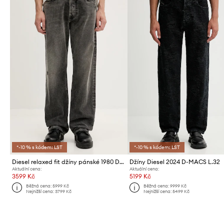
*-10 % s kódem: LST
*-10 % s kódem: LST
Diesel relaxed fit džíny pánské 1980 D-EEPER-RA L.32
Džíny Diesel 2024 D-MACS L.32
Aktuální cena:
Aktuální cena:
3599 Kč
5199 Kč
Běžná cena:
5999 Kč
Běžná cena:
9999 Kč
Nejnižší cena:
3799 Kč
Nejnižší cena:
5499 Kč