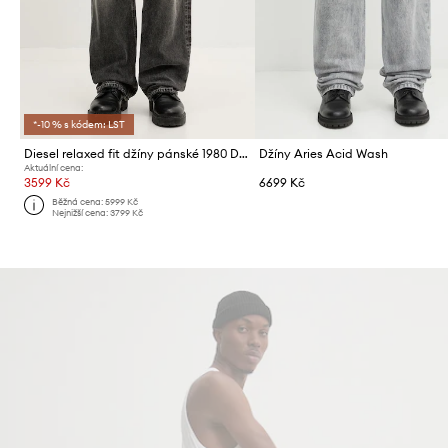
*-10 % s kódem: LST
Diesel relaxed fit džíny pánské 1980 D-EEPER-RA L.32
Džíny Aries Acid Wash
Aktuální cena:
3599 Kč
6699 Kč
Běžná cena:
5999 Kč
Nejnižší cena:
3799 Kč