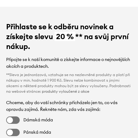
Přihlaste se k odběru novinek a
získejte slevu
20 %
** na svůj první
nákup.
Připojte se k naší komunitě a získejte informace o nejnovějších
akcích a produktech.
**Sleva je jednorázová, vztahuje se na nezlevněné produkty a platí při
nákupu v min. hodnotě 1 900 Kč. Slevu nelze kombinovat s jinými
akcemi a některé produkty mohou být ze slevy vyloučeny. Podrobnosti
na webové stránce:
produkty vyloučené z akce
Chceme, aby do vaší schránky přicházelo jen to, co vás
opravdu zajímá. Řekněte nám, zda vás zajímá:
Dámská móda
Pánská móda