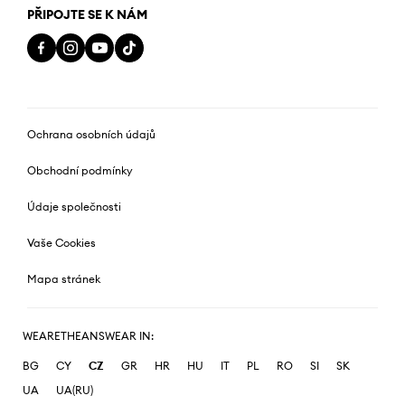
PŘIPOJTE SE K NÁM
Ochrana osobních údajů
Obchodní podmínky
Údaje společnosti
Vaše Cookies
Mapa stránek
WEARETHEANSWEAR IN:
BG
CY
CZ
GR
HR
HU
IT
PL
RO
SI
SK
UA
UA(RU)