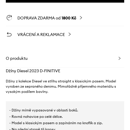
DOPRAVA ZDARMA od
1800 Kč
VRÁCENÍ A REKLAMACE
O produktu
Džíny Diesel 2023 D-FINITIVE
Džíny z kolekce Diesel ve střihu straight s klasickým pasem. Model
vyroben ze sepraného denimu. Mimořádně příjemného materiálu s
vysokým podílem bavlny.
- Džíny mírně vypasované v oblasti boků.
- Rovná nohavice po celé délce.
- Model s klasickým pasem a zapínáním na knoflík a zip.
- Na přední straně tři kapsy.