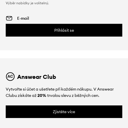
Výběr nabídky je volitelný.
Přihlásit se
Answear Club
Vytvořte si účet a ušetřete při každém nákupu. V Answear
Clubu získáte až
20%
trvalou slevu z běžných cen.
Zjistěte více