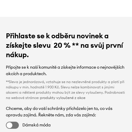
Přihlaste se k odběru novinek a
získejte slevu
20 %
** na svůj první
nákup.
Připojte se k naší komunitě a získejte informace o nejnovějších
akcích a produktech.
**Sleva je jednorázová, vztahuje se na nezlevněné produkty a platí při
nákupu v min. hodnotě 1 900 Kč. Slevu nelze kombinovat s jinými
akcemi a některé produkty mohou být ze slevy vyloučeny. Podrobnosti
na webové stránce:
produkty vyloučené z akce
Chceme, aby do vaší schránky přicházelo jen to, co vás
opravdu zajímá. Řekněte nám, zda vás zajímá:
Dámská móda