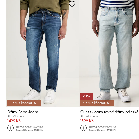
-11%
*-5 % s kódem: LST
*-5 % s kódem: LST
Džíny Pepe Jeans
Guess Jeans rovné džíny pánské
Aktuální cena:
Aktuální cena:
1499 Kč
1599 Kč
Běžná cena:
2699 Kč
Běžná cena:
2549 Kč
Nejnižší cena:
1599 Kč
Nejnižší cena:
1799 Kč