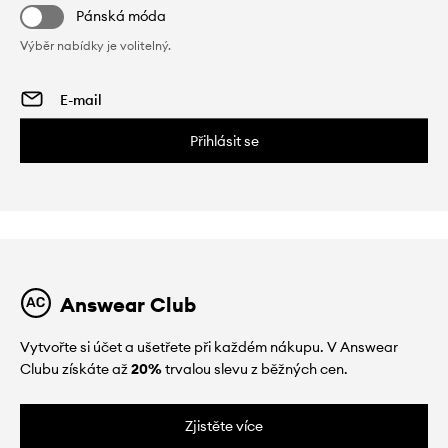
Pánská móda
Výběr nabídky je volitelný.
Přihlásit se
Answear Club
Vytvořte si účet a ušetřete při každém nákupu. V Answear
Clubu získáte až
20%
trvalou slevu z běžných cen.
Zjistěte více