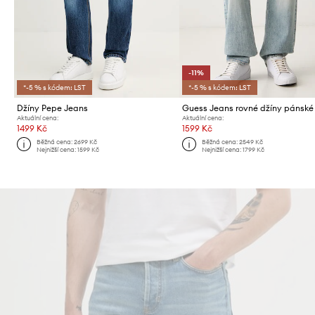
-11%
*-5 % s kódem: LST
*-5 % s kódem: LST
Džíny Pepe Jeans
Guess Jeans rovné džíny pánské
Aktuální cena:
Aktuální cena:
1499 Kč
1599 Kč
Běžná cena:
2699 Kč
Běžná cena:
2549 Kč
Nejnižší cena:
1599 Kč
Nejnižší cena:
1799 Kč