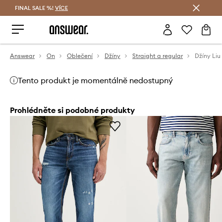
FINAL SALE %!
VÍCE
Ušetřete s Answear Club
Answear
On
Oblečení
Džíny
Straight a regular
Džíny Liu
Tento produkt je momentálně nedostupný
Prohlédněte si podobné produkty