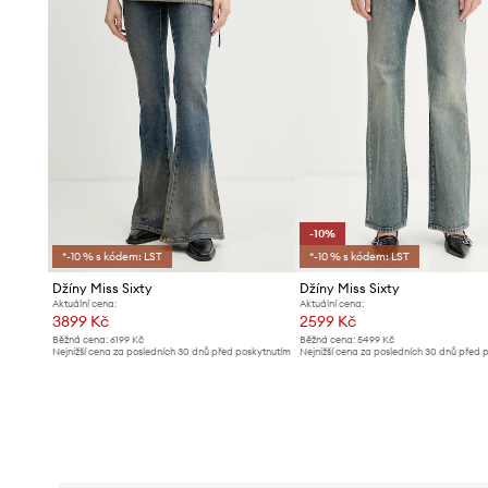
-10%
*-10 % s kódem: LST
*-10 % s kódem: LST
Džíny Miss Sixty
Džíny Miss Sixty
Aktuální cena:
Aktuální cena:
3899 Kč
2599 Kč
Běžná cena:
6199 Kč
Běžná cena:
5499 Kč
Nejnižší cena za posledních 30 dnů před poskytnutím
Nejnižší cena za posledních 30 dnů před 
slevy:
4199 Kč
slevy:
2899 Kč