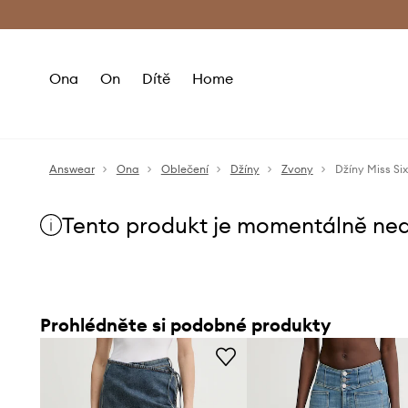
Premium Fashion Benefits
Doručení a vr
Ona
On
Dítě
Home
Answear
Ona
Oblečení
Džíny
Zvony
Džíny Miss Si
Tento produkt je momentálně ne
Prohlédněte si podobné produkty