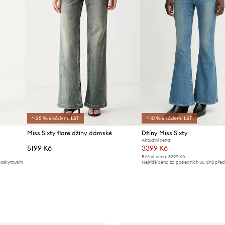
*-25 % s kódem: LST
*-10 % s kódem: LST
Miss Sixty flare džíny dámské
Džíny Miss Sixty
Aktuální cena:
5199 Kč
3399 Kč
Běžná cena:
5299 Kč
poskytnutím
Nejnižší cena za posledních 30 dnů pře
slevy:
3599 Kč