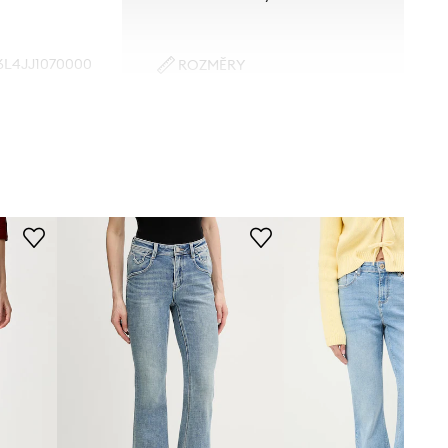
6L4JJ1070000
ROZMĚRY
Modelka na fotografii je 172 cm
modrá
vysoká a má na sobě velikost S
Standardní velikost
Miss Sixty
Doporučujeme zvolit velikost, kterou
běžně nosíte.
Velikosti uvedené v obchodě byly
přepočítány na standardní evropskou
tabulku velikostí. Na etiketě
dodaného produktu je uvedeno
původní označení výrobce.
Tabulka velikosti