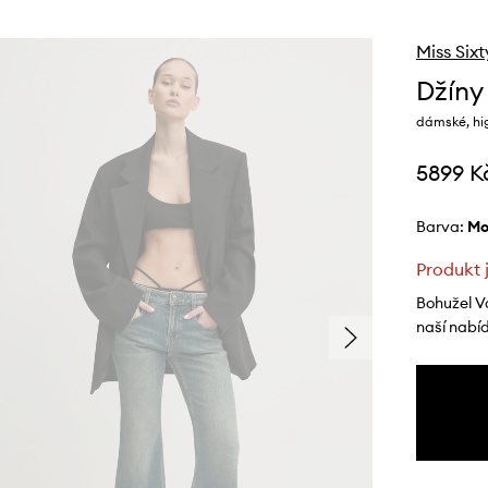
Miss Sixt
Džíny 
dámské, hi
5899 K
Barva:
m
Produkt 
Bohužel V
naší nabí