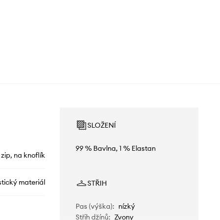
SLOŽENÍ
99 % Bavlna, 1 % Elastan
 zip, na knoflík
stický materiál
STŘIH
Pas (výška)
:
nízký
Střih džínů
:
Zvony