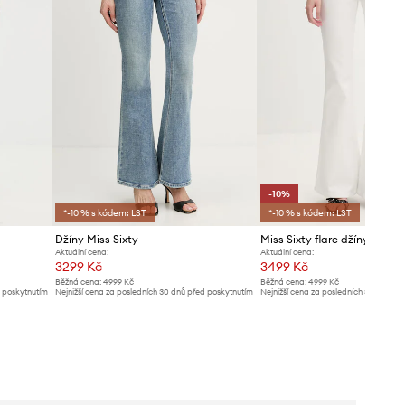
-10%
*-10 % s kódem: LST
*-10 % s kódem: LST
Džíny Miss Sixty
Miss Sixty flare džíny dáms
Aktuální cena:
Aktuální cena:
3299 Kč
3499 Kč
Běžná cena:
4999 Kč
Běžná cena:
4999 Kč
d poskytnutím
Nejnižší cena za posledních 30 dnů před poskytnutím
Nejnižší cena za posledních 30 dnů př
slevy:
3499 Kč
slevy:
3899 Kč