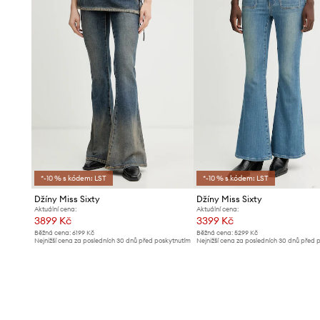
*-10 % s kódem: LST
*-10 % s kódem: LST
Džíny Miss Sixty
Džíny Miss Sixty
Aktuální cena:
Aktuální cena:
3899 Kč
3399 Kč
Běžná cena:
6199 Kč
Běžná cena:
5299 Kč
Nejnižší cena za posledních 30 dnů před poskytnutím
Nejnižší cena za posledních 30 dnů před 
slevy:
4199 Kč
slevy:
3599 Kč