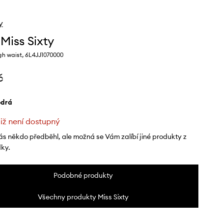
y
Miss Sixty
gh waist, 6L4JJ1070000
č
odrá
již není dostupný
ás někdo předběhl, ale možná se Vám zalíbí jiné produkty z
dky.
Podobné produkty
Všechny produkty Miss Sixty