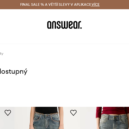
ácení zdarma (od 1800 Kč)
FINAL SALE % A VĚTŠÍ SLEVY V APLIKACI!
Doručení i do 24 h
VÍCE
Ušetřete s 
xty
dostupný