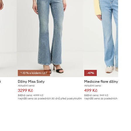
*-10 % s kódem: LST
-47%
é
Džíny Miss Sixty
Medicine flare džíny dámsk
Aktuální cena:
Aktuální cena:
3299 Kč
499 Kč
Běžná cena:
4999 Kč
Běžná cena:
949 Kč
Nejnižší cena za posledních 30 dnů před poskytnutím
Nejnižší cena za posledních 30 dnů př
slevy:
3499 Kč
slevy:
949 Kč