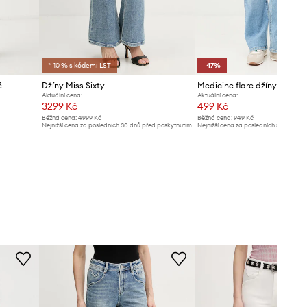
*-10 % s kódem: LST
-47%
é
Džíny Miss Sixty
Medicine flare džíny dámsk
Aktuální cena:
Aktuální cena:
3299 Kč
499 Kč
Běžná cena:
4999 Kč
Běžná cena:
949 Kč
Nejnižší cena za posledních 30 dnů před poskytnutím
Nejnižší cena za posledních 30 dnů př
slevy:
3499 Kč
slevy:
949 Kč