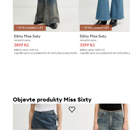
*-10 % s kódem: LST
*-10 % s kódem: LST
Džíny Miss Sixty
Džíny Miss Sixty
Aktuální cena:
Aktuální cena:
3899 Kč
3399 Kč
Běžná cena:
6199 Kč
Běžná cena:
5299 Kč
Nejnižší cena za posledních 30 dnů před poskytnutím
Nejnižší cena za posledních 30 dnů před 
slevy:
4199 Kč
slevy:
3599 Kč
Objevte produkty Miss Sixty