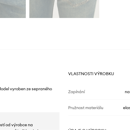
VLASTNOSTI VÝROBKU
 Model vyroben ze sepraného
Zapínání
na
Pružnost materiálu
ela
ostí od výrobce na