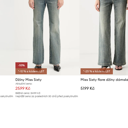
-10%
*-10 % s kódem: LST
*-25 % s kódem: LST
Džíny Miss Sixty
Miss Sixty flare džíny dámsk
Aktuální cena:
2599 Kč
5199 Kč
Běžná cena:
5499 Kč
poskytnutím
Nejnižší cena za posledních 30 dnů před poskytnutím
slevy:
2899 Kč