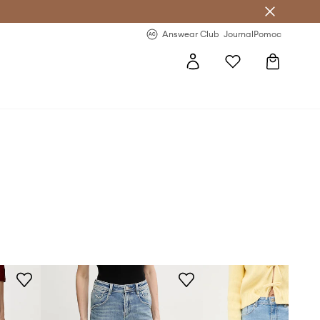
Answear Club
- 20 % na první objednávku
Answear Club
Journal
Pomoc