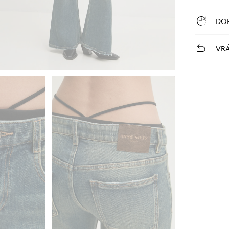
DO
VRÁ