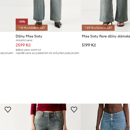
-10%
*-10 % s kódem: LST
*-25 % s kódem: LST
Džíny Miss Sixty
Miss Sixty flare džíny dámsk
Aktuální cena:
2599 Kč
5199 Kč
Běžná cena:
5499 Kč
poskytnutím
Nejnižší cena za posledních 30 dnů před poskytnutím
slevy:
2899 Kč