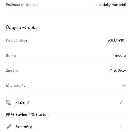
Pružnost materiálu
elastický materiál
Údaje o výrobku
Kód výrobce
6S1JJ4910T
Barva
modrá
Značka
Miss Sixty
ID produktu
Složení
99 % Bavlna, 1 % Elastan
Rozměry