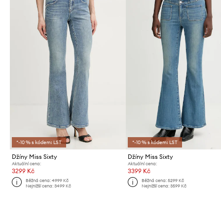
*-10 % s kódem: LST
*-10 % s kódem: LST
Džíny Miss Sixty
Džíny Miss Sixty
Aktuální cena:
Aktuální cena:
3299 Kč
3399 Kč
Běžná cena:
4999 Kč
Běžná cena:
5299 Kč
Nejnižší cena:
3499 Kč
Nejnižší cena:
3599 Kč