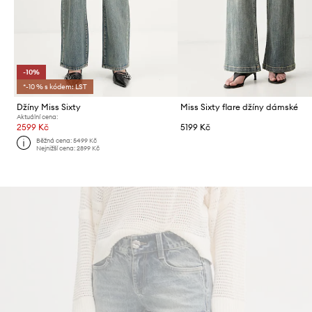
-10%
*-10 % s kódem: LST
Džíny Miss Sixty
Miss Sixty flare džíny dámské
Aktuální cena:
2599 Kč
5199 Kč
Běžná cena:
5499 Kč
Nejnižší cena:
2899 Kč