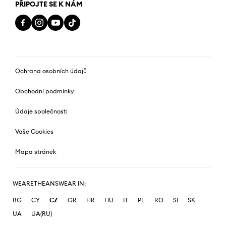
PŘIPOJTE SE K NÁM
Ochrana osobních údajů
Obchodní podmínky
Údaje společnosti
Vaše Cookies
Mapa stránek
WEARETHEANSWEAR IN:
BG
CY
CZ
GR
HR
HU
IT
PL
RO
SI
SK
UA
UA(RU)