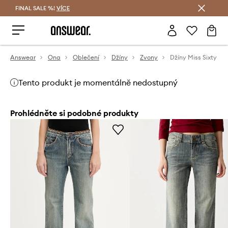
FINAL SALE %!
VÍCE
Ušetřete s Answear Club
Answear
Ona
Oblečení
Džíny
Zvony
Džíny Miss Sixty
Tento produkt je momentálně nedostupný
Prohlédněte si podobné produkty