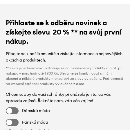
Přihlaste se k odběru novinek a
získejte slevu
20 %
** na svůj první
nákup.
Připojte se k naší komunitě a získejte informace o nejnovějších
akcích a produktech.
**Sleva je jednorázová, vztahuje se na nezlevněné produkty a platí při
nákupu v min. hodnotě 1 900 Kč. Slevu nelze kombinovat s jinými
akcemi a některé produkty mohou být ze slevy vyloučeny. Podrobnosti
na webové stránce:
produkty vyloučené z akce
Chceme, aby do vaší schránky přicházelo jen to, co vás
opravdu zajímá. Řekněte nám, zda vás zajímá:
Dámská móda
Pánská móda