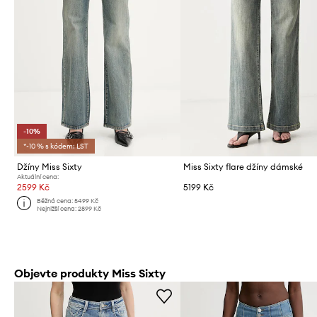
-10%
*-10 % s kódem: LST
Džíny Miss Sixty
Miss Sixty flare džíny dámské
Aktuální cena:
2599 Kč
5199 Kč
Běžná cena:
5499 Kč
Nejnižší cena:
2899 Kč
Objevte produkty Miss Sixty