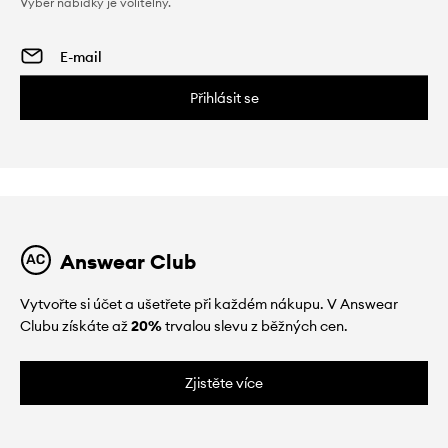
Výběr nabídky je volitelný.
Přihlásit se
Answear Club
Vytvořte si účet a ušetřete při každém nákupu. V Answear
Clubu získáte až
20%
trvalou slevu z běžných cen.
Zjistěte více