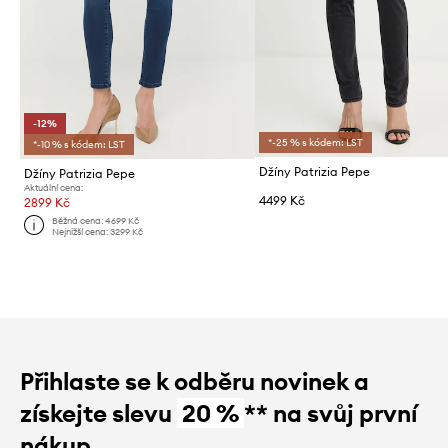
-12%
*-25 % s kódem: LST
*-10 % s kódem: LST
Džíny Patrizia Pepe
Džíny Patrizia Pepe
Aktuální cena:
4499 Kč
2899 Kč
Běžná cena:
4699 Kč
Nejnižší cena:
3299 Kč
Přihlaste se k odběru novinek a
získejte slevu
20 %
** na svůj první
nákup.