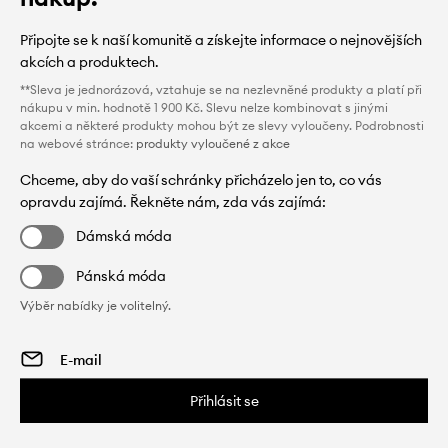
Připojte se k naší komunitě a získejte informace o nejnovějších
akcích a produktech.
**Sleva je jednorázová, vztahuje se na nezlevněné produkty a platí při
nákupu v min. hodnotě 1 900 Kč. Slevu nelze kombinovat s jinými
akcemi a některé produkty mohou být ze slevy vyloučeny. Podrobnosti
na webové stránce:
produkty vyloučené z akce
Chceme, aby do vaší schránky přicházelo jen to, co vás
opravdu zajímá. Řekněte nám, zda vás zajímá:
Dámská móda
Pánská móda
Výběr nabídky je volitelný.
Přihlásit se