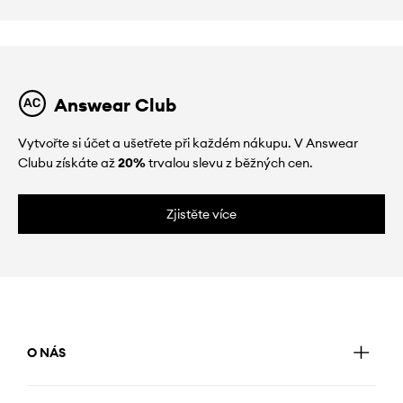
Answear Club
Vytvořte si účet a ušetřete při každém nákupu. V Answear
Clubu získáte až
20%
trvalou slevu z běžných cen.
Zjistěte více
O NÁS