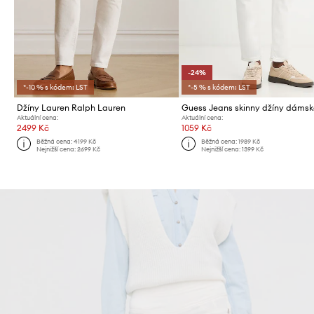
-24%
*-10 % s kódem: LST
*-5 % s kódem: LST
Džíny Lauren Ralph Lauren
Guess Jeans skinny džíny dáms
Aktuální cena:
Aktuální cena:
2499 Kč
1059 Kč
Běžná cena:
4199 Kč
Běžná cena:
1989 Kč
Nejnižší cena:
2699 Kč
Nejnižší cena:
1399 Kč