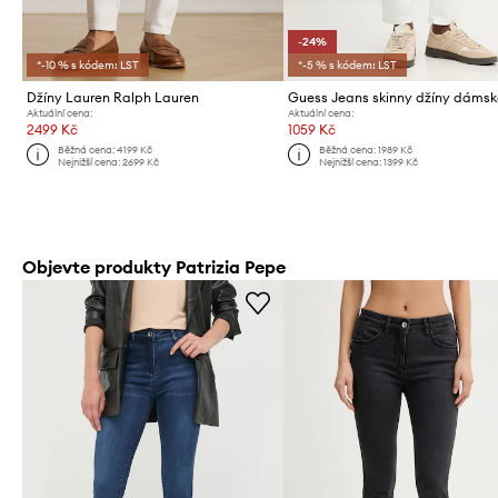
-24%
*-10 % s kódem: LST
*-5 % s kódem: LST
Džíny Lauren Ralph Lauren
Guess Jeans skinny džíny dáms
Aktuální cena:
Aktuální cena:
2499 Kč
1059 Kč
Běžná cena:
4199 Kč
Běžná cena:
1989 Kč
Nejnižší cena:
2699 Kč
Nejnižší cena:
1399 Kč
Objevte produkty Patrizia Pepe