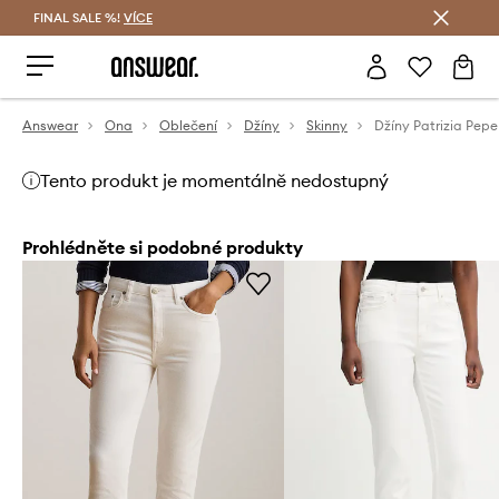
FINAL SALE %!
VÍCE
Ušetřete s Answear Club
Answear
Ona
Oblečení
Džíny
Skinny
Džíny Patrizia Pepe
Tento produkt je momentálně nedostupný
Prohlédněte si podobné produkty