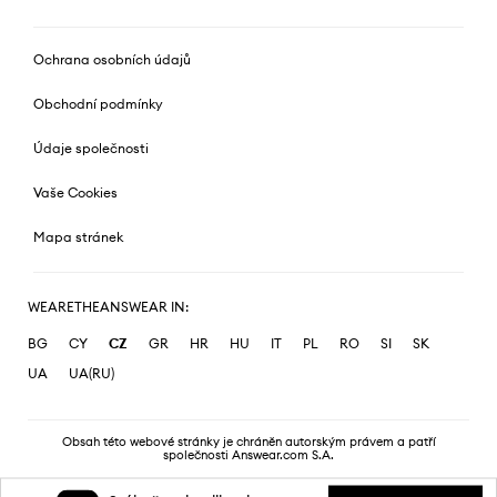
Ochrana osobních údajů
Obchodní podmínky
Údaje společnosti
Vaše Cookies
Mapa stránek
WEARETHEANSWEAR IN:
BG
CY
CZ
GR
HR
HU
IT
PL
RO
SI
SK
UA
UA(RU)
Obsah této webové stránky je chráněn autorským právem a patří
společnosti Answear.com S.A.