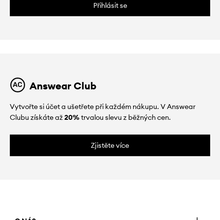
Přihlásit se
Answear Club
Vytvořte si účet a ušetřete při každém nákupu. V Answear
Clubu získáte až
20%
trvalou slevu z běžných cen.
Zjistěte více