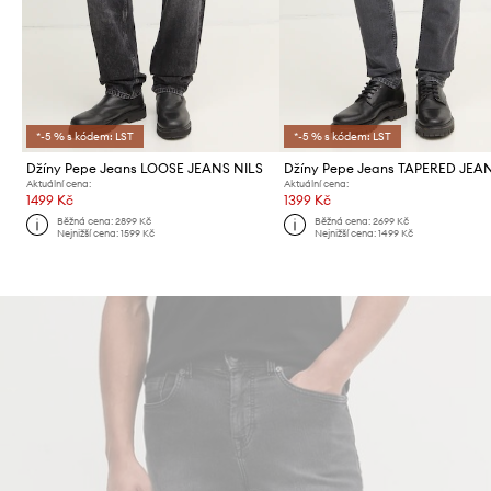
*-5 % s kódem: LST
*-5 % s kódem: LST
Džíny Pepe Jeans LOOSE JEANS NILS
Aktuální cena:
Aktuální cena:
1499 Kč
1399 Kč
Běžná cena:
2899 Kč
Běžná cena:
2699 Kč
Nejnižší cena:
1599 Kč
Nejnižší cena:
1499 Kč