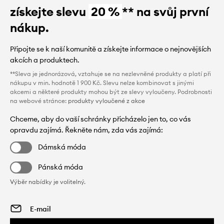
získejte slevu
20 %
** na svůj první
nákup.
Připojte se k naší komunitě a získejte informace o nejnovějších
akcích a produktech.
**Sleva je jednorázová, vztahuje se na nezlevněné produkty a platí při
nákupu v min. hodnotě 1 900 Kč. Slevu nelze kombinovat s jinými
akcemi a některé produkty mohou být ze slevy vyloučeny. Podrobnosti
na webové stránce:
produkty vyloučené z akce
Chceme, aby do vaší schránky přicházelo jen to, co vás
opravdu zajímá. Řekněte nám, zda vás zajímá:
Dámská móda
Pánská móda
Výběr nabídky je volitelný.