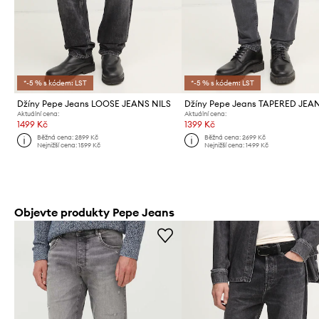
*-5 % s kódem: LST
*-5 % s kódem: LST
Džíny Pepe Jeans LOOSE JEANS NILS
Aktuální cena:
Aktuální cena:
1499 Kč
1399 Kč
Běžná cena:
2899 Kč
Běžná cena:
2699 Kč
Nejnižší cena:
1599 Kč
Nejnižší cena:
1499 Kč
Objevte produkty Pepe Jeans