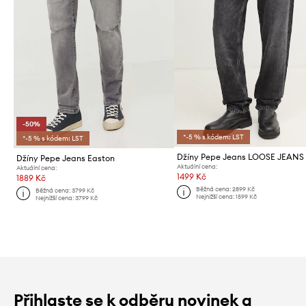
-50%
*-5 % s kódem: LST
*-5 % s kódem: LST
Džíny Pepe Jeans LOOSE JEANS
Džíny Pepe Jeans Easton
Aktuální cena:
Aktuální cena:
1499 Kč
1889 Kč
Běžná cena:
2899 Kč
Běžná cena:
3799 Kč
Nejnižší cena:
1599 Kč
Nejnižší cena:
3799 Kč
Přihlaste se k odběru novinek a