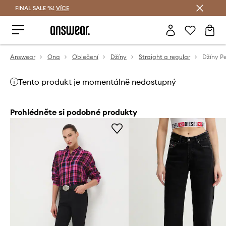
FINAL SALE %!
VÍCE
Ušetřete s Answear Club
Answear
Ona
Oblečení
Džíny
Straight a regular
Džíny P
Tento produkt je momentálně nedostupný
Prohlédněte si podobné produkty