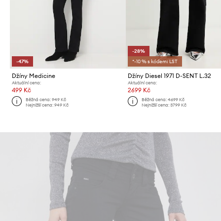
-28%
-47%
*-10 % s kódem: LST
Džíny Medicine
Džíny Diesel 1971 D-SENT L.32
Aktuální cena:
Aktuální cena:
499 Kč
2699 Kč
Běžná cena:
949 Kč
Běžná cena:
4699 Kč
Nejnižší cena:
949 Kč
Nejnižší cena:
3799 Kč