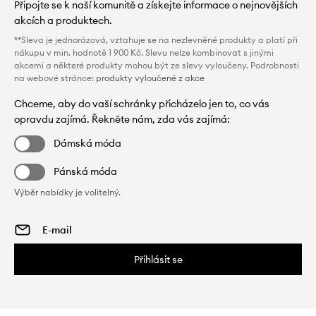
Připojte se k naší komunitě a získejte informace o nejnovějších
akcích a produktech.
**Sleva je jednorázová, vztahuje se na nezlevněné produkty a platí při
nákupu v min. hodnotě 1 900 Kč. Slevu nelze kombinovat s jinými
akcemi a některé produkty mohou být ze slevy vyloučeny. Podrobnosti
na webové stránce:
produkty vyloučené z akce
Chceme, aby do vaší schránky přicházelo jen to, co vás
opravdu zajímá. Řekněte nám, zda vás zajímá:
Dámská móda
Pánská móda
Výběr nabídky je volitelný.
Přihlásit se