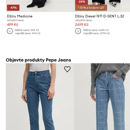
-28%
-47%
*-10 % s kódem: LST
Džíny Medicine
Džíny Diesel 1971 D-SENT L.32
Aktuální cena:
Aktuální cena:
499 Kč
2699 Kč
Běžná cena:
949 Kč
Běžná cena:
4699 Kč
Nejnižší cena:
949 Kč
Nejnižší cena:
3799 Kč
Objevte produkty Pepe Jeans