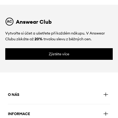
Answear Club
Vytvořte si účet a ušetřete při každém nákupu. V Answear
Clubu získáte až
20%
trvalou slevu z běžných cen.
Zjistěte více
O NÁS
INFORMACE