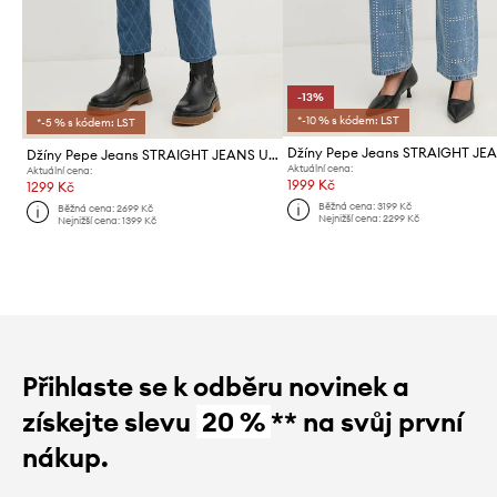
-13%
*-10 % s kódem: LST
*-5 % s kódem: LST
Džíny Pepe Jeans STRAIGHT JEANS UHW DIAMOND
Aktuální cena:
Aktuální cena:
1999 Kč
1299 Kč
Běžná cena:
3199 Kč
Běžná cena:
2699 Kč
Nejnižší cena:
2299 Kč
Nejnižší cena:
1399 Kč
Přihlaste se k odběru novinek a
získejte slevu
20 %
** na svůj první
nákup.