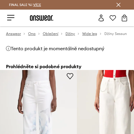
FINAL SALE %!
VÍCE
Ušetřete s Answear Club
Answear
Ona
Oblečení
Džíny
Wide leg
Džíny Sessun
Tento produkt je momentálně nedostupný
Prohlédněte si podobné produkty