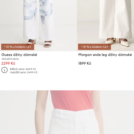
*-10 % s kódem: LST
*-15 % s kódem: LST
Guess džíny dámské
Morgan wide leg džíny dámské
Aktuální cena:
2299 Kč
1899 Kč
Běžná cena:
3649 Kč
Nejnižší cena:
2499 Kč