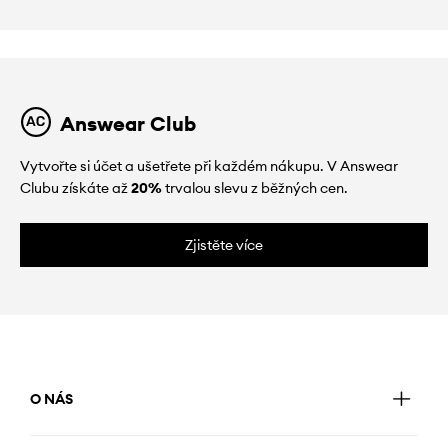
Answear Club
Vytvořte si účet a ušetřete při každém nákupu. V Answear
Clubu získáte až
20%
trvalou slevu z běžných cen.
Zjistěte více
O NÁS