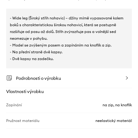
- Wide leg (Široký střih nohavic) – džíny mírně vypasované kolem
boků s charakteristickou širokou nohavicí, která se postupně
rozšiřuje od pasu až dolů. Střih zvýrazňuje pas a volnější sed
neomezuje v pohybu.
- Model se zvýšeným pasem a zapínáním na knoflík a zip.
- Na přední straně dvě kapsy.
- Dvě kapsy na zadečku.
Podrobnosti o výrobku
Vlastnosti výrobku
Zapínání
na zip, na knoflík
Pružnost materiálu
neelastický materiál