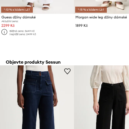
*-10 % s kódem: LST
*-15 % s kódem: LST
Guess džíny dámské
Morgan wide leg džíny dámské
Aktuální cena:
2299 Kč
1899 Kč
Běžná cena:
3649 Kč
Nejnižší cena:
2499 Kč
Objevte produkty Sessun