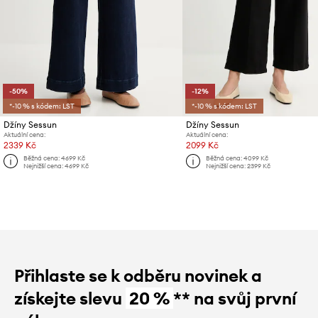
-50%
-12%
*-10 % s kódem: LST
*-10 % s kódem: LST
Džíny Sessun
Džíny Sessun
Aktuální cena:
Aktuální cena:
2339 Kč
2099 Kč
Běžná cena:
4699 Kč
Běžná cena:
4099 Kč
Nejnižší cena:
4699 Kč
Nejnižší cena:
2399 Kč
Přihlaste se k odběru novinek a
získejte slevu
20 %
** na svůj první