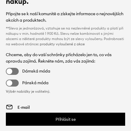
nákup.
Připojte se k naší komunitě a získejte informace o nejnovějších
akcích a produktech.
**Sleva je jednorázová, vztahuje se na nezlevněné produkty a platí při
nákupu v min. hodnotě 1 900 Kč. Slevu nelze kombinovat s jinými
akcemi a některé produkty mohou být ze slevy vyloučeny. Podrobnosti
na webové stránce:
produkty vyloučené z akce
Chceme, aby do vaší schránky přicházelo jen to, co vás
opravdu zajímá. Řekněte nám, zda vás zajímá:
Dámská móda
Pánská móda
Výběr nabídky je volitelný.
Přihlásit se