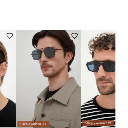
*-10 % s kódem: LST
*-10 % s kódem: LST