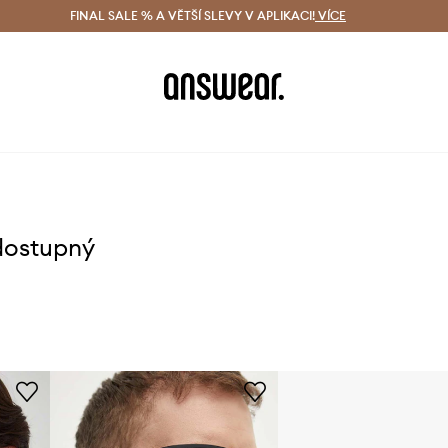
ácení zdarma (od 1800 Kč)
FINAL SALE % A VĚTŠÍ SLEVY V APLIKACI!
Doručení i do 24 h
VÍCE
Ušetřete s 
dostupný