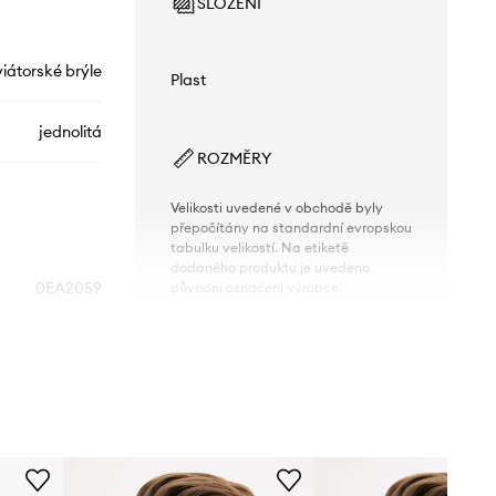
SLOŽENÍ
iátorské brýle
Plast
jednolitá
ROZMĚRY
Velikosti uvedené v obchodě byly
přepočítány na standardní evropskou
tabulku velikostí. Na etiketě
dodaného produktu je uvedeno
0EA2059
původní označení výrobce.
černá
TECHNICKÉ ÚDAJE
mporio Armani
Povlaky a vlastnosti čoček
:
UV400