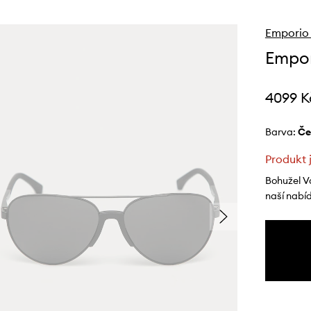
Emporio
Empor
4099 K
Barva:
č
Produkt 
Bohužel V
naší nabí