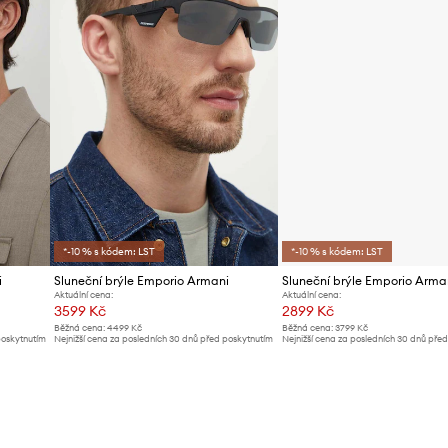
*-10 % s kódem: LST
*-10 % s kódem: LST
i
Sluneční brýle Emporio Armani
Sluneční brýle Emporio Arma
Aktuální cena:
Aktuální cena:
3599 Kč
2899 Kč
Běžná cena:
4499 Kč
Běžná cena:
3799 Kč
poskytnutím
Nejnižší cena za posledních 30 dnů před poskytnutím
Nejnižší cena za posledních 30 dnů pře
slevy:
3799 Kč
slevy:
3099 Kč