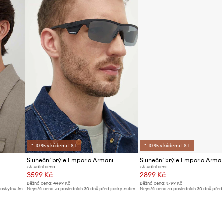
ID produktu
*-10 % s kódem: LST
*-10 % s kódem: LST
i
Sluneční brýle Emporio Armani
Sluneční brýle Emporio Arma
Aktuální cena:
Aktuální cena:
3599 Kč
2899 Kč
Běžná cena:
4499 Kč
Běžná cena:
3799 Kč
poskytnutím
Nejnižší cena za posledních 30 dnů před poskytnutím
Nejnižší cena za posledních 30 dnů pře
slevy:
3799 Kč
slevy:
3099 Kč