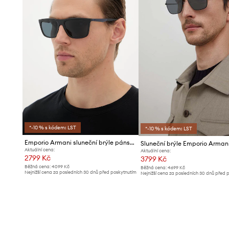
*-10 % s kódem: LST
*-10 % s kódem: LST
Emporio Armani sluneční brýle pánské
Sluneční brýle Emporio Arman
Aktuální cena:
Aktuální cena:
2799 Kč
3799 Kč
Běžná cena:
4099 Kč
Běžná cena:
4699 Kč
Nejnižší cena za posledních 30 dnů před poskytnutím
Nejnižší cena za posledních 30 dnů před 
slevy:
3099 Kč
slevy:
4099 Kč