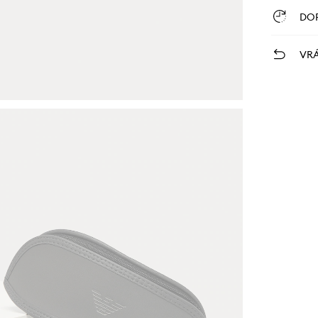
DO
VRÁ