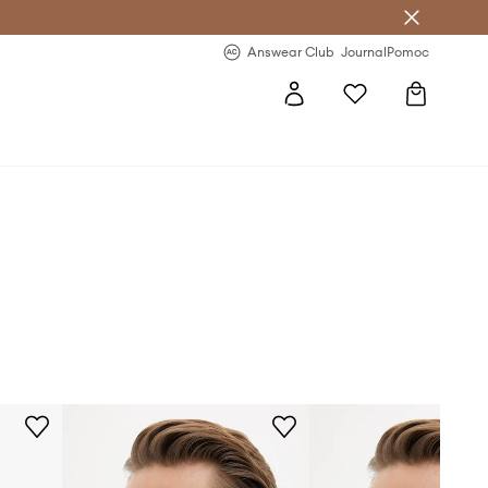
Answear Club
- 20 % na první objednávku
Answear Club
Journal
Pomoc