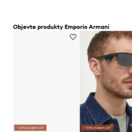
Objevte produkty Emporio Armani
*-10 % s kódem: LST
*-10 % s kódem: LST