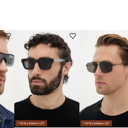
*-10 % s kódem: LST
*-10 % s kódem: LST