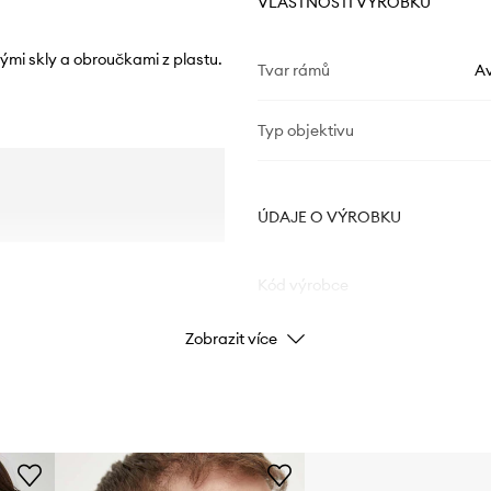
VLASTNOSTI VÝROBKU
ými skly a obroučkami z plastu.
Tvar rámů
Av
Typ objektivu
ÚDAJE O VÝROBKU
Kód výrobce
Zobrazit více
Barva
Značka
E
Výrobce