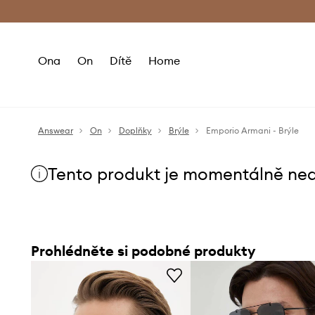
Premium Fashion Benefits
Doručení a vr
Ona
On
Dítě
Home
Answear
On
Doplňky
Brýle
Emporio Armani - Brýle
Tento produkt je momentálně ne
Prohlédněte si podobné produkty