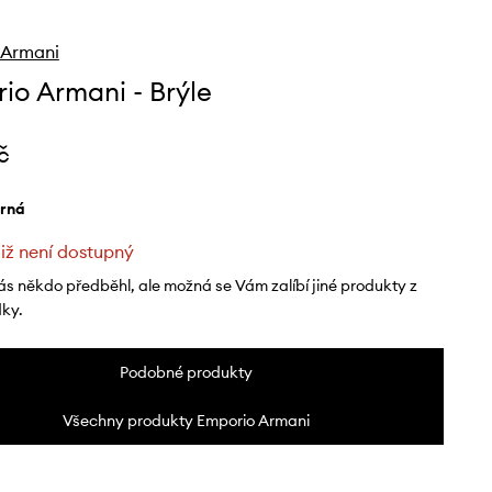
 Armani
io Armani - Brýle
č
erná
již není dostupný
ás někdo předběhl, ale možná se Vám zalíbí jiné produkty z
dky.
Podobné produkty
Všechny produkty Emporio Armani