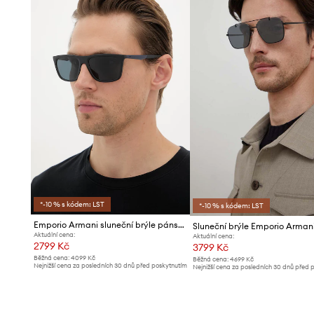
*-10 % s kódem: LST
*-10 % s kódem: LST
Emporio Armani sluneční brýle pánské
Sluneční brýle Emporio Arman
Aktuální cena:
Aktuální cena:
2799 Kč
3799 Kč
Běžná cena:
4099 Kč
Běžná cena:
4699 Kč
Nejnižší cena za posledních 30 dnů před poskytnutím
Nejnižší cena za posledních 30 dnů před 
slevy:
3099 Kč
slevy:
4099 Kč