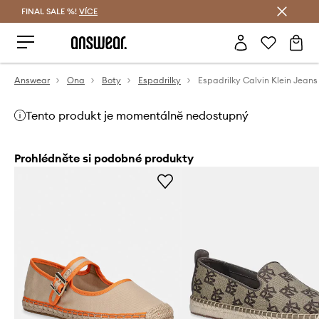
FINAL SALE %!
VÍCE
Ušetřete s Answear Club
Answear
Ona
Boty
Espadrilky
Tento produkt je momentálně nedostupný
Prohlédněte si podobné produkty