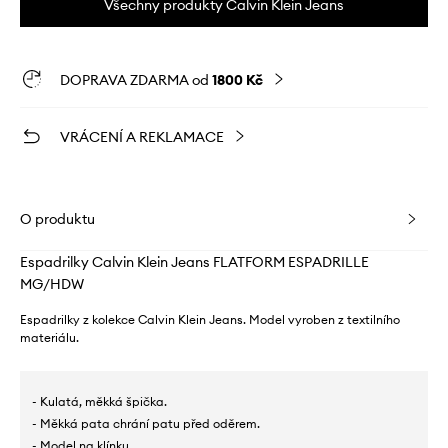
Všechny produkty Calvin Klein Jeans
DOPRAVA ZDARMA od
1800 Kč
VRÁCENÍ A REKLAMACE
O produktu
Espadrilky Calvin Klein Jeans FLATFORM ESPADRILLE
MG/HDW
Espadrilky z kolekce Calvin Klein Jeans. Model vyroben z textilního
materiálu.
- Kulatá, měkká špička.
- Měkká pata chrání patu před oděrem.
- Model na klínku.