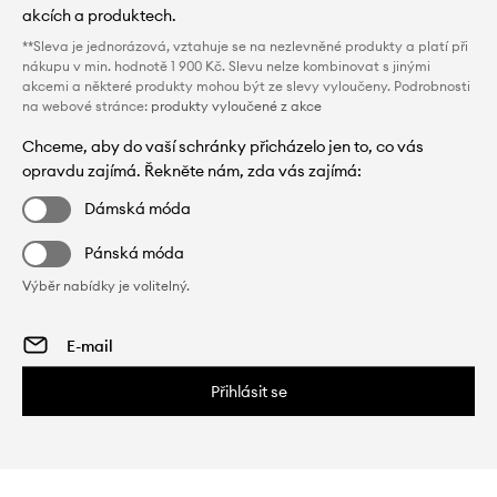
akcích a produktech.
**Sleva je jednorázová, vztahuje se na nezlevněné produkty a platí při
nákupu v min. hodnotě 1 900 Kč. Slevu nelze kombinovat s jinými
akcemi a některé produkty mohou být ze slevy vyloučeny. Podrobnosti
na webové stránce:
produkty vyloučené z akce
Chceme, aby do vaší schránky přicházelo jen to, co vás
opravdu zajímá. Řekněte nám, zda vás zajímá:
Dámská móda
Pánská móda
Výběr nabídky je volitelný.
Přihlásit se