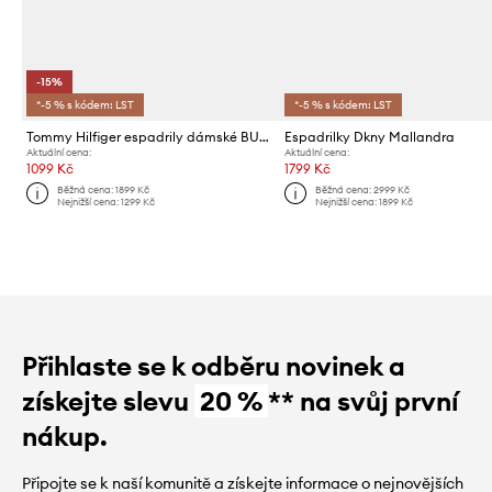
-15%
*-5 % s kódem: LST
*-5 % s kódem: LST
Tommy Hilfiger espadrily dámské BUCKLE MARYJANE ESPADRILLE
Espadrilky Dkny Mallandra
Aktuální cena:
Aktuální cena:
1099 Kč
1799 Kč
Běžná cena:
1899 Kč
Běžná cena:
2999 Kč
Nejnižší cena:
1299 Kč
Nejnižší cena:
1899 Kč
Přihlaste se k odběru novinek a
získejte slevu
20 %
** na svůj první
nákup.
Připojte se k naší komunitě a získejte informace o nejnovějších