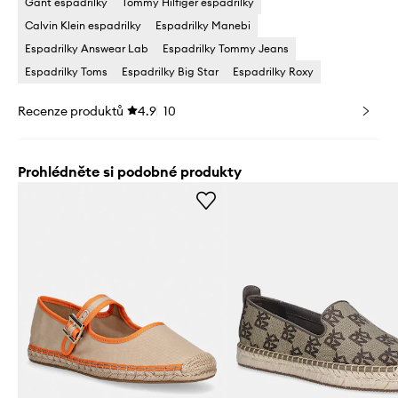
Gant espadrilky
Tommy Hilfiger espadrilky
Calvin Klein espadrilky
Espadrilky Manebi
Espadrilky Answear Lab
Espadrilky Tommy Jeans
Espadrilky Toms
Espadrilky Big Star
Espadrilky Roxy
Recenze produktů
4.9
10
Prohlédněte si podobné produkty