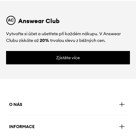
Answear Club
Vytvořte si účet a ušetřete při každém nákupu. V Answear
Clubu získáte až
20%
trvalou slevu z běžných cen.
Zjistěte více
O NÁS
INFORMACE