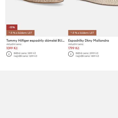
-15%
*-5 % s kódem: LST
*-5 % s kódem: LST
Tommy Hilfiger espadrily dámské BUCKLE MARYJANE ESPADRILLE
Espadrilky Dkny Mallandra
Aktuální cena:
Aktuální cena:
1099 Kč
1799 Kč
Běžná cena:
1899 Kč
Běžná cena:
2999 Kč
Nejnižší cena:
1299 Kč
Nejnižší cena:
1899 Kč