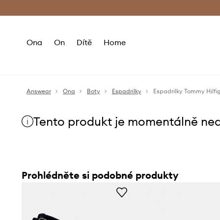
Premium Fashion Benefits
Doručení a vr
Ona
On
Dítě
Home
Answear
Ona
Boty
Espadrilky
Espadrilky Tommy Hilf
Tento produkt je momentálně ne
Prohlédněte si podobné produkty