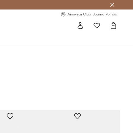
Answear Club
- 20 % na první objednávku
Answear Club
Journal
Pomoc