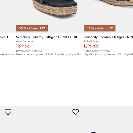
*-5 % s kódem: LST
*-5 % s kódem: LST
Tommy Hilfiger espadrily dámské TH MONOGRAM JACQUARD ESPADRILLE
Sandály Tommy Hilfiger TOMMY HILFIGER ESPAD MID WEDGE
Aktuální cena:
Aktuální cena:
1199 Kč
1299 Kč
Běžná cena:
2489 Kč
Běžná cena:
2489 Kč
poskytnutím
Nejnižší cena za posledních 30 dnů před poskytnutím
Nejnižší cena za posledních 30 dnů pře
slevy:
1299 Kč
slevy:
1399 Kč