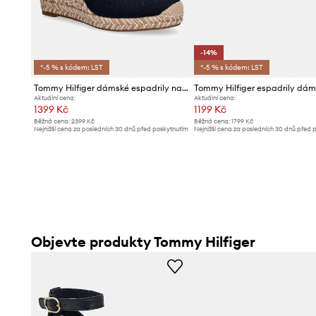
-14%
*-5 % s kódem: LST
*-5 % s kódem: LST
Tommy Hilfiger dámské espadrily na klínku FLAG HIGH WEDGE ESPAD CLOSED TOE
Aktuální cena:
Aktuální cena:
1399 Kč
1199 Kč
Běžná cena:
2399 Kč
Běžná cena:
1799 Kč
Nejnižší cena za posledních 30 dnů před poskytnutím
Nejnižší cena za posledních 30 dnů před 
slevy:
1499 Kč
slevy:
1399 Kč
Objevte produkty Tommy Hilfiger