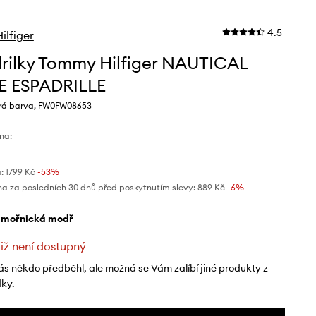
4.5
lfiger
rilky Tommy Hilfiger NAUTICAL
E ESPADRILLE
á barva, FW0FW08653
na:
:
1799 Kč
-53%
na za posledních 30 dnů před poskytnutím slevy:
889 Kč
 -6%
ámořnická modř
již není dostupný
ás někdo předběhl, ale možná se Vám zalíbí jiné produkty z
dky.