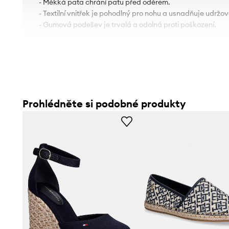
- Měkká pata chrání patu před oděrem.
- Textilní vnitřek je pohodlný pro nohu a usnadňuje udržová
- Gumová podešev je trvalá a odolná proti poškození.
Prohlédněte si podobné produkty