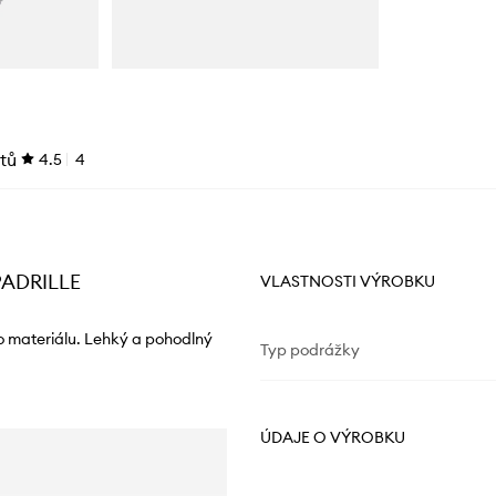
tů
4.5
4
PADRILLE
VLASTNOSTI VÝROBKU
ho materiálu. Lehký a pohodlný
Typ podrážky
ÚDAJE O VÝROBKU