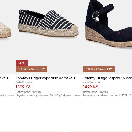
-17%
*-5 % s kódem: LST
*-5 % s kódem: LST
Tommy Hilfiger espadrily dámské TH SCRIPT CROCHET ESPADRILLE
Tommy Hilfiger espadrily dámské TH PLATFORM ESPADRILLE STRIPES
Aktuální cena:
Aktuální cena:
1399 Kč
1499 Kč
Běžná cena:
2199 Kč
Běžná cena:
2399 Kč
poskytnutím
Nejnižší cena za posledních 30 dnů před poskytnutím
Nejnižší cena od uvedení na trh:
1599 Kč
slevy:
1699 Kč