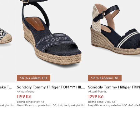
*-5 % s kódem: LST
*-5 % s kódem: LST
Tommy Hilfiger espadrily dámské TH MONOGRAM JACQUARD ESPADRILLE
Sandály Tommy Hilfiger TOMMY HILFIGER ESPAD MID WEDGE
Aktuální cena:
Aktuální cena:
1199 Kč
1299 Kč
Běžná cena:
2489 Kč
Běžná cena:
2489 Kč
poskytnutím
Nejnižší cena za posledních 30 dnů před poskytnutím
Nejnižší cena za posledních 30 dnů pře
slevy:
1299 Kč
slevy:
1399 Kč