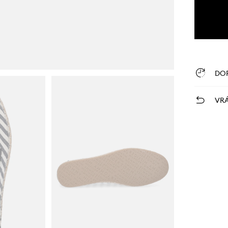
DO
VRÁ