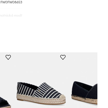
FW0FW08653
ořnická modř
Tommy Hilfiger