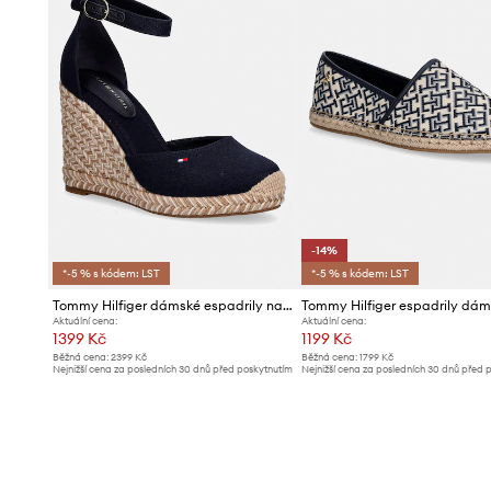
-14%
*-5 % s kódem: LST
*-5 % s kódem: LST
Tommy Hilfiger dámské espadrily na klínku FLAG HIGH WEDGE ESPAD CLOSED TOE
Aktuální cena:
Aktuální cena:
1399 Kč
1199 Kč
Běžná cena:
2399 Kč
Běžná cena:
1799 Kč
Nejnižší cena za posledních 30 dnů před poskytnutím
Nejnižší cena za posledních 30 dnů před 
slevy:
1499 Kč
slevy:
1399 Kč