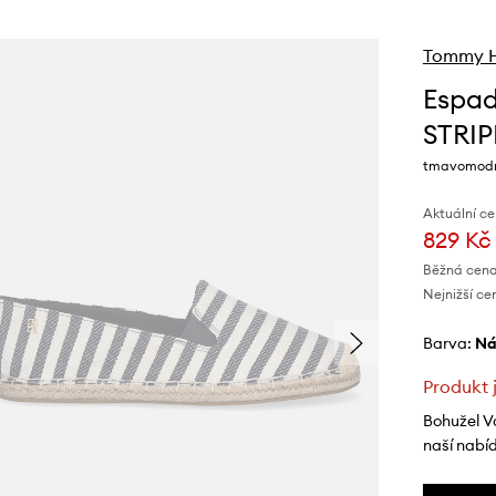
Tommy Hi
Espad
STRIP
tmavomodr
Aktuální ce
829 Kč
Běžná cena
Nejnižší ce
Barva:
n
Produkt 
Bohužel V
naší nabí