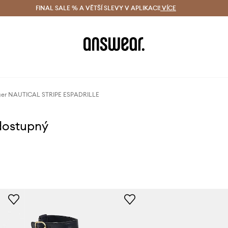
ácení zdarma (od 1800 Kč)
FINAL SALE % A VĚTŠÍ SLEVY V APLIKACI!
Doručení i do 24 h
VÍCE
Ušetřete s 
iger NAUTICAL STRIPE ESPADRILLE
dostupný