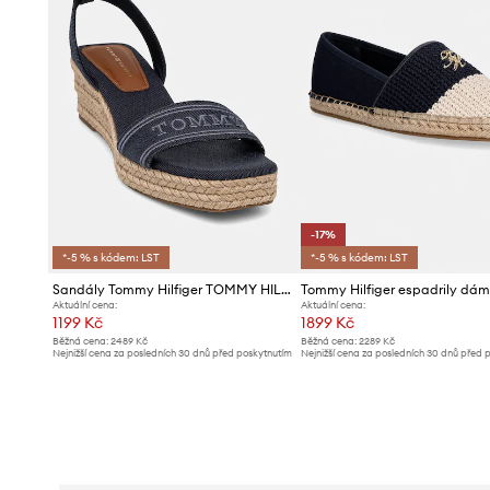
-17%
*-5 % s kódem: LST
*-5 % s kódem: LST
Sandály Tommy Hilfiger TOMMY HILFIGER ESPAD MID WEDGE
Aktuální cena:
Aktuální cena:
1199 Kč
1899 Kč
Běžná cena:
2489 Kč
Běžná cena:
2289 Kč
Nejnižší cena za posledních 30 dnů před poskytnutím
Nejnižší cena za posledních 30 dnů před 
slevy:
1299 Kč
slevy:
2289 Kč