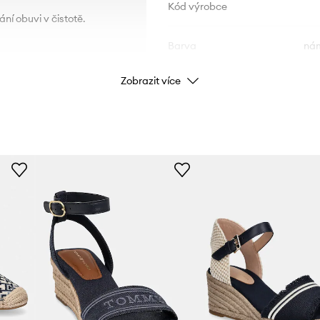
Kód výrobce
ní obuvi v čistotě.
Barva
nám
Zobrazit více
Značka
Výrobce
ID produktu