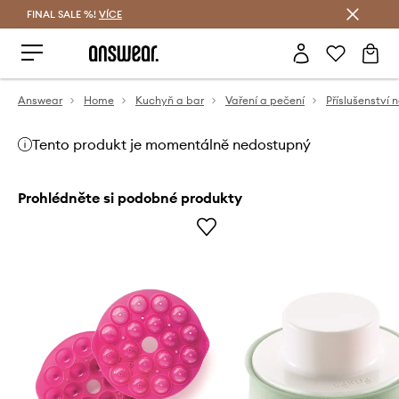
FINAL SALE %!
VÍCE
Ušetřete s Answear Club
Answear
Home
Kuchyň a bar
Vaření a pečení
Příslušenství 
Tento produkt je momentálně nedostupný
Prohlédněte si podobné produkty