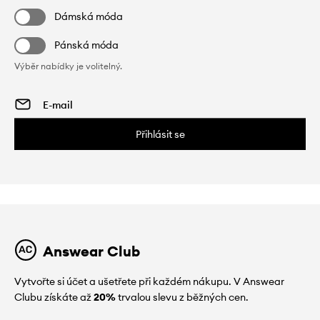
Dámská móda
Pánská móda
Výběr nabídky je volitelný.
Přihlásit se
Answear Club
Vytvořte si účet a ušetřete při každém nákupu. V Answear
Clubu získáte až
20%
trvalou slevu z běžných cen.