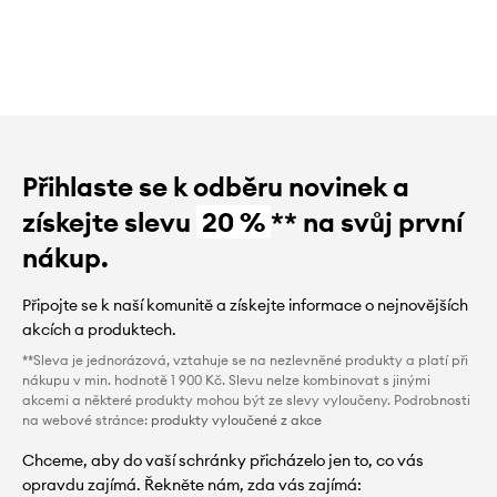
Přihlaste se k odběru novinek a
získejte slevu
20 %
** na svůj první
nákup.
Připojte se k naší komunitě a získejte informace o nejnovějších
akcích a produktech.
**Sleva je jednorázová, vztahuje se na nezlevněné produkty a platí při
nákupu v min. hodnotě 1 900 Kč. Slevu nelze kombinovat s jinými
akcemi a některé produkty mohou být ze slevy vyloučeny. Podrobnosti
na webové stránce:
produkty vyloučené z akce
Chceme, aby do vaší schránky přicházelo jen to, co vás
opravdu zajímá. Řekněte nám, zda vás zajímá: