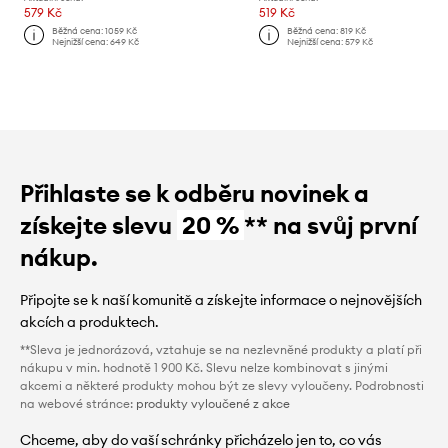
579 Kč
519 Kč
Běžná cena:
1059 Kč
Běžná cena:
819 Kč
Nejnižší cena:
649 Kč
Nejnižší cena:
579 Kč
Přihlaste se k odběru novinek a
získejte slevu
20 %
** na svůj první
nákup.
Připojte se k naší komunitě a získejte informace o nejnovějších
akcích a produktech.
**Sleva je jednorázová, vztahuje se na nezlevněné produkty a platí při
nákupu v min. hodnotě 1 900 Kč. Slevu nelze kombinovat s jinými
akcemi a některé produkty mohou být ze slevy vyloučeny. Podrobnosti
na webové stránce:
produkty vyloučené z akce
Chceme, aby do vaší schránky přicházelo jen to, co vás