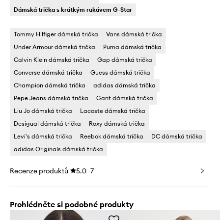
Dámská trička s krátkým rukávem G-Star
Tommy Hilfiger dámská trička
Vans dámská trička
Under Armour dámská trička
Puma dámská trička
Calvin Klein dámská trička
Gap dámská trička
Converse dámská trička
Guess dámská trička
Champion dámská trička
adidas dámská trička
Pepe Jeans dámská trička
Gant dámská trička
Liu Jo dámská trička
Lacoste dámská trička
Desigual dámská trička
Roxy dámská trička
Levi's dámská trička
Reebok dámská trička
DC dámská trička
adidas Originals dámská trička
Recenze produktů
5.0
7
Prohlédněte si podobné produkty