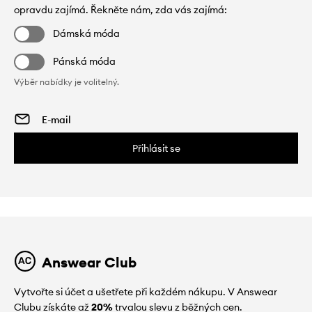
opravdu zajímá. Řekněte nám, zda vás zajímá:
Dámská móda
Pánská móda
Výběr nabídky je volitelný.
Přihlásit se
Answear Club
Vytvořte si účet a ušetřete při každém nákupu. V Answear
Clubu získáte až
20%
trvalou slevu z běžných cen.