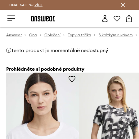
FINAL SALE %!
VÍCE
Ušetřete s Answear Club
Answear
Ona
Oblečení
Topy a trička
S krátkým rukávem
Tento produkt je momentálně nedostupný
Prohlédněte si podobné produkty