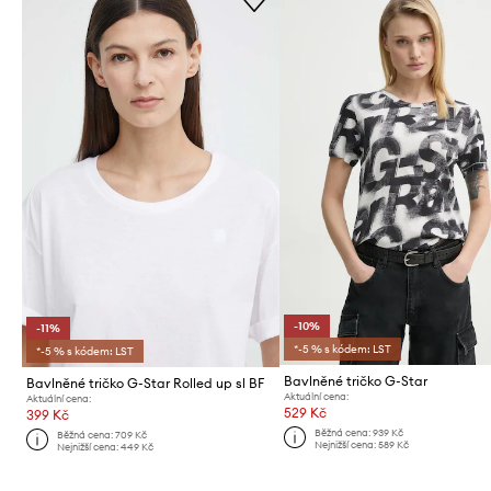
-10%
-11%
*-5 % s kódem: LST
*-5 % s kódem: LST
Bavlněné tričko G-Star
Bavlněné tričko G-Star Rolled up sl BF
Aktuální cena:
Aktuální cena:
529 Kč
399 Kč
Běžná cena:
939 Kč
Běžná cena:
709 Kč
Nejnižší cena:
589 Kč
Nejnižší cena:
449 Kč