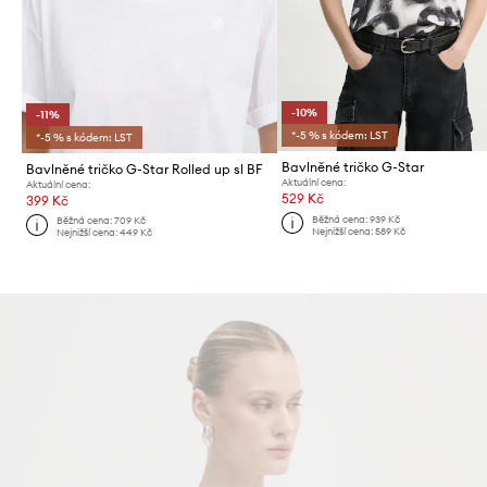
-10%
-11%
*-5 % s kódem: LST
*-5 % s kódem: LST
Bavlněné tričko G-Star
Bavlněné tričko G-Star Rolled up sl BF
Aktuální cena:
Aktuální cena:
529 Kč
399 Kč
Běžná cena:
939 Kč
Běžná cena:
709 Kč
Nejnižší cena:
589 Kč
Nejnižší cena:
449 Kč