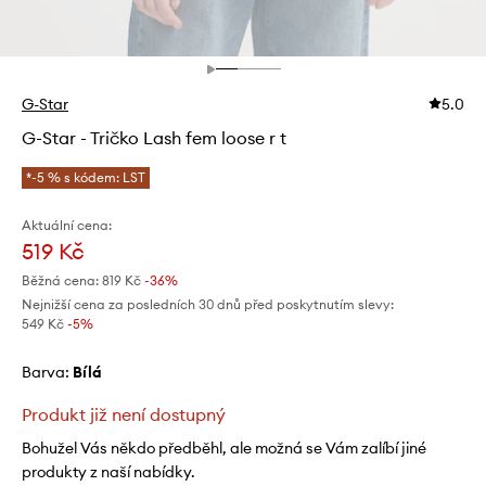
G-Star
5.0
G-Star - Tričko Lash fem loose r t
*-5 % s kódem: LST
Aktuální cena:
519 Kč
Běžná cena:
819 Kč
-36%
Nejnižší cena za posledních 30 dnů před poskytnutím slevy:
549 Kč
 -5%
Barva:
bílá
Produkt již není dostupný
Bohužel Vás někdo předběhl, ale možná se Vám zalíbí jiné
produkty z naší nabídky.