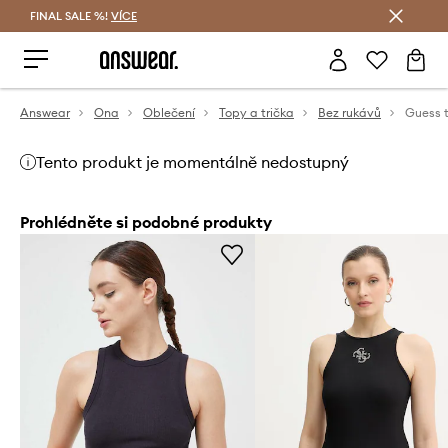
FINAL SALE %!
VÍCE
Ušetřete s Answear Club
Answear
Ona
Oblečení
Topy a trička
Bez rukávů
Tento produkt je momentálně nedostupný
Prohlédněte si podobné produkty