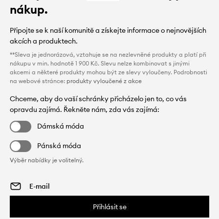
nákup.
Připojte se k naší komunitě a získejte informace o nejnovějších
akcích a produktech.
**Sleva je jednorázová, vztahuje se na nezlevněné produkty a platí při
nákupu v min. hodnotě 1 900 Kč. Slevu nelze kombinovat s jinými
akcemi a některé produkty mohou být ze slevy vyloučeny. Podrobnosti
na webové stránce:
produkty vyloučené z akce
Chceme, aby do vaší schránky přicházelo jen to, co vás
opravdu zajímá. Řekněte nám, zda vás zajímá:
Dámská móda
Pánská móda
Výběr nabídky je volitelný.
Přihlásit se