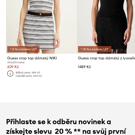
*-5 % s kódem: LST
*-15 % s kódem: LST
Guess crop top dámský NIKI
Guess crop top dámský z lyocell
Aktuální cena:
609 Kč
1489 Kč
Běžná cena:
989 Kč
Nejnižší cena:
649 Kč
Přihlaste se k odběru novinek a
získejte slevu
20 %
** na svůj první