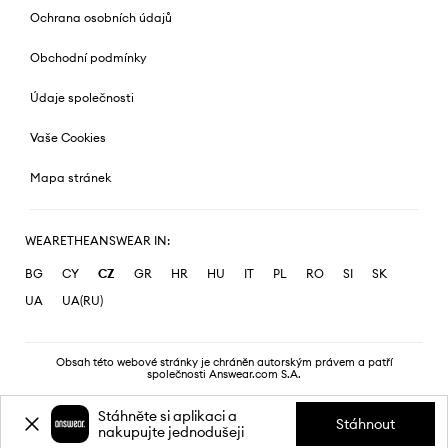
Ochrana osobních údajů
Obchodní podmínky
Údaje společnosti
Vaše Cookies
Mapa stránek
WEARETHEANSWEAR IN:
BG
CY
CZ
GR
HR
HU
IT
PL
RO
SI
SK
UA
UA(RU)
Obsah této webové stránky je chráněn autorským právem a patří
společnosti Answear.com S.A.
Stáhněte si aplikaci a
Stáhnout
nakupujte jednodušeji