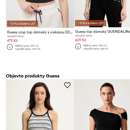
*-5 % s kódem: LST
*-5 % s kódem: LST
Guess top dámský GUENDALIN
Guess crop top dámský s viskózou EDIE
Aktuální cena:
Aktuální cena:
629 Kč
479 Kč
Běžná cena:
989 Kč
Běžná cena:
999 Kč
Nejnižší cena:
669 Kč
Nejnižší cena:
499 Kč
Objevte produkty Guess