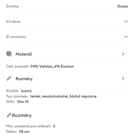
Značka
Guess
Výrobce
ID produktu
Materiál
Celý produkt
:
94% Viskóza, 6% Elastan
Rozměry
Výstřih
:
kulatý
Typ ramínek
:
tenké, neodnímatelné, žádná regulace
Střih
:
Slim fit
Rozměry
Míry uvedené pro velikost
:
S
Délka
:
58 cm