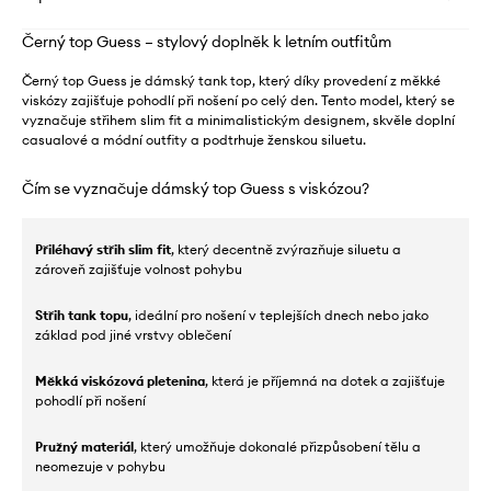
Černý top Guess – stylový doplněk k letním outfitům
Černý top Guess je dámský tank top, který díky provedení z měkké
viskózy zajišťuje pohodlí při nošení po celý den. Tento model, který se
vyznačuje střihem slim fit a minimalistickým designem, skvěle doplní
casualové a módní outfity a podtrhuje ženskou siluetu.
Čím se vyznačuje dámský top Guess s viskózou?
Přiléhavý střih slim fit
, který decentně zvýrazňuje siluetu a
zároveň zajišťuje volnost pohybu
Střih tank topu
, ideální pro nošení v teplejších dnech nebo jako
základ pod jiné vrstvy oblečení
Měkká viskózová pletenina
, která je příjemná na dotek a zajišťuje
pohodlí při nošení
Pružný materiál
, který umožňuje dokonalé přizpůsobení tělu a
neomezuje v pohybu