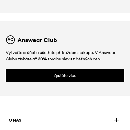
Answear Club
Vytvořte si účet a ušetřete při každém nákupu. V Answear
Clubu získáte až
20%
trvalou slevu z běžných cen.
Zjistěte více
O NÁS