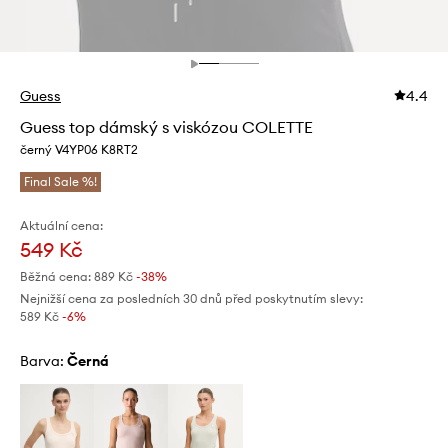
Guess
4.4
Guess top dámský s viskózou COLETTE
černý V4YP06 K8RT2
Final Sale %!
Aktuální cena:
549 Kč
Běžná cena:
889 Kč
-38%
Nejnižší cena za posledních 30 dnů před poskytnutím slevy:
589 Kč
 -6%
Barva:
černá