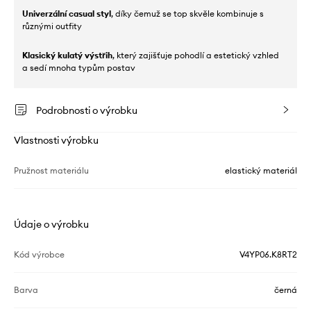
Univerzální casual styl
, díky čemuž se top skvěle kombinuje s
různými outfity
Klasický kulatý výstřih
, který zajišťuje pohodlí a estetický vzhled
a sedí mnoha typům postav
Podrobnosti o výrobku
Vlastnosti výrobku
Pružnost materiálu
elastický materiál
Údaje o výrobku
Kód výrobce
V4YP06.K8RT2
Barva
černá