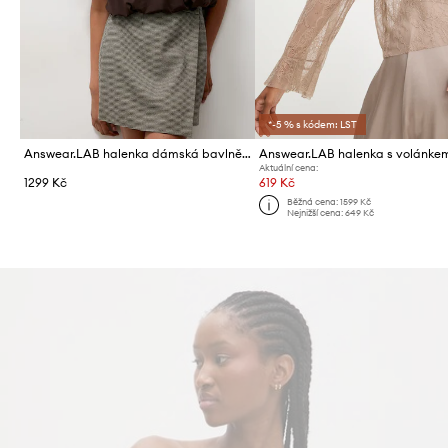
*-5 % s kódem: LST
Answear.LAB halenka dámská bavlněná s elastanem
Aktuální cena:
1299 Kč
619 Kč
Běžná cena:
1599 Kč
Nejnižší cena:
649 Kč