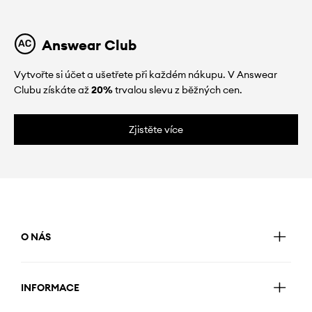
Answear Club
Vytvořte si účet a ušetřete při každém nákupu. V Answear
Clubu získáte až
20%
trvalou slevu z běžných cen.
Zjistěte více
O NÁS
INFORMACE