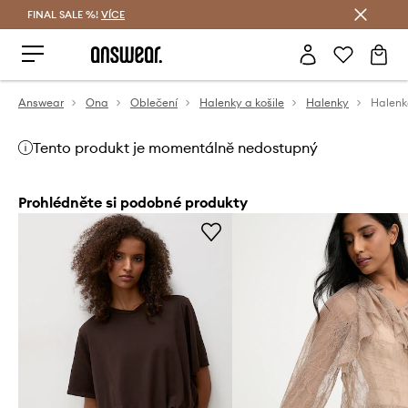
FINAL SALE %!
VÍCE
Ušetřete s Answear Club
Answear
Ona
Oblečení
Halenky a košile
Halenky
Halenk
Tento produkt je momentálně nedostupný
Prohlédněte si podobné produkty