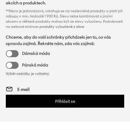
akcích a produktech.
**Sleva je jednorázová, vztahuje se na nezlevněné produkty a platí při
nákupu v min. hodnotě 1 900 Kč. Slevu nelze kombinovat s jinými
akcemi a některé produkty mohou být ze slevy vyloučeny. Podrobnosti
na webové stránce:
produkty vyloučené z akce
Chceme, aby do vaší schránky přicházelo jen to, co vás
opravdu zajímá. Řekněte nám, zda vás zajímá:
Dámská móda
Pánská móda
Výběr nabídky je volitelný.
Přihlásit se