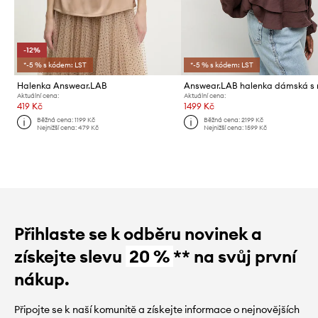
-12%
*-5 % s kódem: LST
*-5 % s kódem: LST
Halenka Answear.LAB
Aktuální cena:
Aktuální cena:
419 Kč
1499 Kč
Běžná cena:
1199 Kč
Běžná cena:
2199 Kč
Nejnižší cena:
479 Kč
Nejnižší cena:
1599 Kč
Přihlaste se k odběru novinek a
získejte slevu
20 %
** na svůj první
nákup.
Připojte se k naší komunitě a získejte informace o nejnovějších