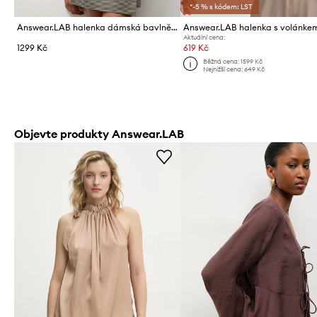
*-5 % s kódem: LST
Answear.LAB halenka dámská bavlněná s elastanem
Aktuální cena:
1299 Kč
619 Kč
Běžná cena:
1599 Kč
Nejnižší cena:
649 Kč
Objevte produkty Answear.LAB