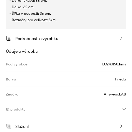
- Délka rukávu: 66 cm.
- Délka: 62 cm.
- Šířka v podpaží: 36 cm.
- Rozměry pro velikost: S/M.
Podrobnosti o výrobku
Údaje o výrobku
Kód výrobce
LC240150.hms
Barva
hnědá
Značka
Answear.LAB
ID produktu
Složení