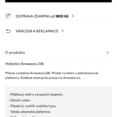
DOPRAVA ZDARMA od
1800 Kč
VRÁCENÍ A REKLAMACE
O produktu
Halenka Answear.LAB
Mikina z kolekce Answear.LAB. Model vyroben z jednobarevné
pleteniny. Kolekce dostupná pouze na Answear.cz.
- Přiléhavý střih s výrazným řasením.
- Dlouhý rukáv.
- Působivý výstřih vodního typu.
- Tenká, elastická pletenina.