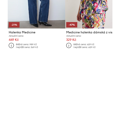
-21%
-47%
Halenka Medicine
Medicine halenka dámská z visk
Aktuální cena:
Aktuální cena:
449 Kč
329 Kč
Běžná cena:
989 Kč
Běžná cena:
629 Kč
Nejnižší cena:
569 Kč
Nejnižší cena:
629 Kč