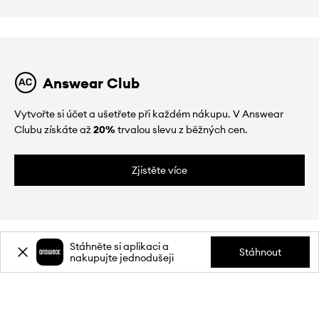
Answear Club
Vytvořte si účet a ušetřete při každém nákupu. V Answear
Clubu získáte až
20%
trvalou slevu z běžných cen.
Zjistěte více
Stáhněte si aplikaci a
Stáhnout
nakupujte jednodušeji
O NÁS