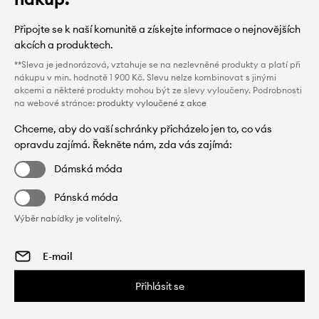
Připojte se k naší komunitě a získejte informace o nejnovějších
akcích a produktech.
**Sleva je jednorázová, vztahuje se na nezlevněné produkty a platí při
nákupu v min. hodnotě 1 900 Kč. Slevu nelze kombinovat s jinými
akcemi a některé produkty mohou být ze slevy vyloučeny. Podrobnosti
na webové stránce:
produkty vyloučené z akce
Chceme, aby do vaší schránky přicházelo jen to, co vás
opravdu zajímá. Řekněte nám, zda vás zajímá:
Dámská móda
Pánská móda
Výběr nabídky je volitelný.
Přihlásit se