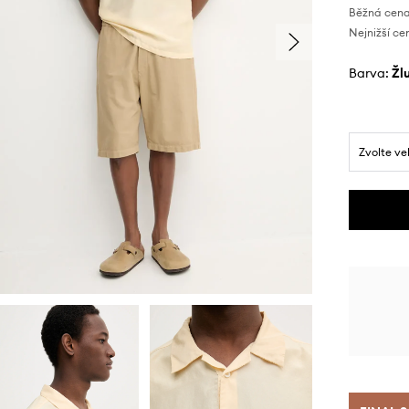
Běžná cena
Nejnižší ce
Barva:
ž
Zvolte ve