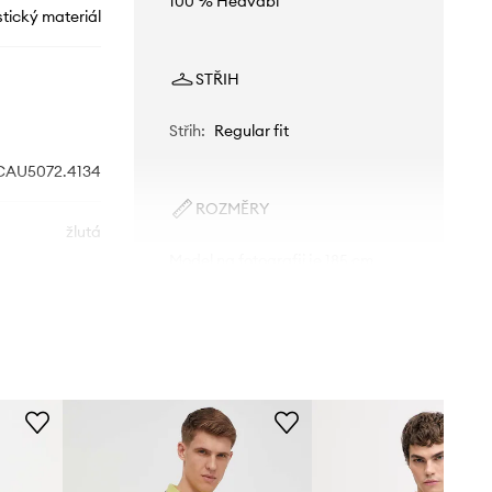
100 % Hedvábí
tický materiál
STŘIH
Střih
:
Regular fit
CAU5072.4134
ROZMĚRY
žlutá
Model na fotografii je 185 cm
vysoký a má na sobě velikost 50
ENA VENEZIA
Standardní velikost
Doporučujeme zvolit velikost, kterou
běžně nosíte.
Tabulka velikosti