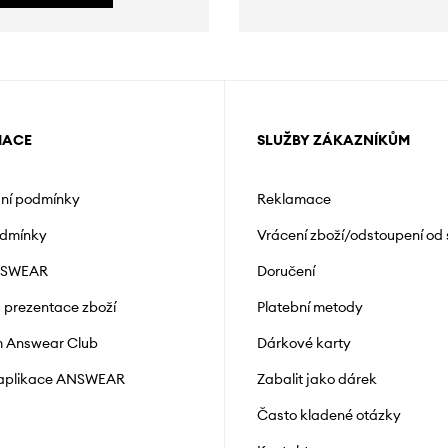
MACE
SLUŽBY ZÁKAZNÍKŮM
ní podmínky
Reklamace
odmínky
Vrácení zboží/odstoupení od
NSWEAR
Doručení
a prezentace zboží
Platební metody
 Answear Club
Dárkové karty
 aplikace ANSWEAR
Zabalit jako dárek
Často kladené otázky