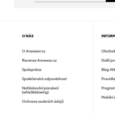
O NÁS
INFOR
O Answear.cz
Obchod
Recenze Answear.cz
Další p
Spolupráce
Blog A
Společenská odpovědnost
Pravidl
Nahlašování porušení
Program
(whistleblowing)
Mobilní
Ochrana osobních údajů