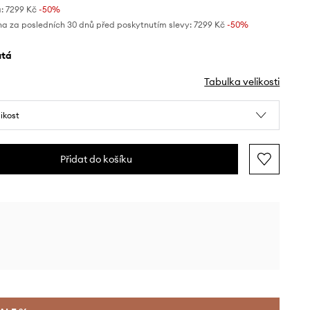
:
7299 Kč
-50%
na za posledních 30 dnů před poskytnutím slevy:
7299 Kč
 -50%
lutá
Tabulka velikosti
likost
Přidat do košíku