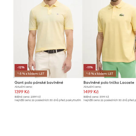
-12%
-11%
*-5 % s kódem: LST
*-5 % s kódem: LST
Gant polo pánské bavlněné
Bavlněné polo tričko Lacoste
Aktuální cena:
Aktuální cena:
1399 Kč
1499 Kč
Běžná cena:
2399 Kč
Běžná cena:
3199 Kč
Nejnižší cena za posledních 30 dnů před poskytnutím
Nejnižší cena za posledních 30 dnů před 
slevy:
1599 Kč
slevy:
1699 Kč