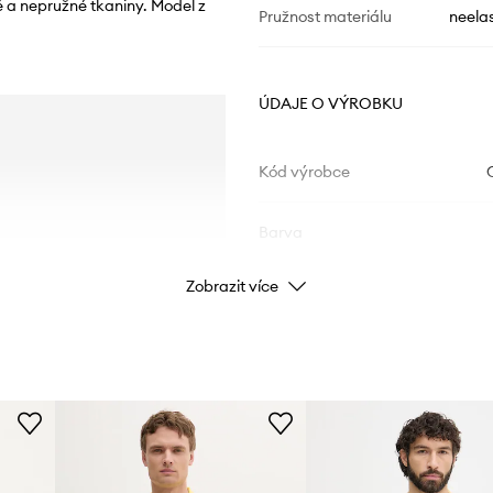
 a nepružné tkaniny. Model z
Pružnost materiálu
neelas
ÚDAJE O VÝROBKU
Kód výrobce
Barva
Zobrazit více
Značka
BAR
ID produktu