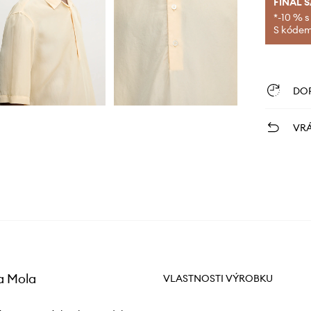
FINAL 
*-10 % s
S kódem 
DO
VRÁ
a Mola
VLASTNOSTI VÝROBKU