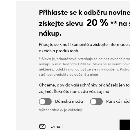
Přihlaste se k odběru novin
20 %
získejte slevu
** na 
nákup.
Připojte se k naší komunitě a získejte informace 
akcích a produktech.
**Sleva je jednorázová, vztahuje se na nezlevněné prod
nákupu v min. hodnotě 1 900 Kč. Slevu nelze kombinova
některé produkty mohou být ze slevy vyloučeny. Podr
stránce:
produkty vyloučené z akce
Chceme, aby do vaší schránky přicházelo jen to
zajímá. Řekněte nám, zda vás zajímá:
Dámská móda
Pánská mó
Výběr nabídky je volitelný.