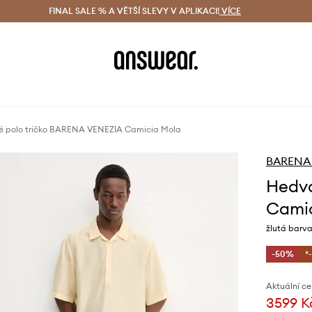
ácení zdarma (od 1800 Kč)
FINAL SALE % A VĚTŠÍ SLEVY V APLIKACI!
Doručení i do 24 h
VÍCE
Ušetřete s 
 polo tričko BARENA VENEZIA Camicia Mola
BARENA
Hedvá
Cami
žlutá barv
-50%
*
Aktuální ce
3599 K