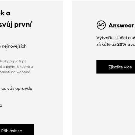
ek a
svůj první
Answear
Vytvořte si účet a
získáte až
20%
trva
o nejnovějších
ukty a platí při
t s jinými akcemi a
Zjistěte více
obnosti na webové
, co vás opravdu
da
Přihlásit se