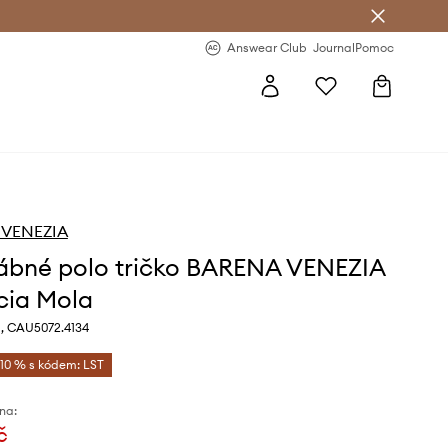
Answear Club
- 20 % na první objednávku
Answear Club
Journal
Pomoc
 VENEZIA
bné polo tričko BARENA VENEZIA
cia Mola
a, CAU5072.4134
-10 % s kódem: LST
na:
č