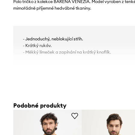
Polo tričko z kolekce BARENA VENEZIA. Model vyroben z tenké
mimořádně příjemné hedvábné tkaniny.
- Jednoduchý, neblokující střih.
- Krátký rukáv.
- Měkký límeček a zapínání na krátký knoflík.
Podobné produkty