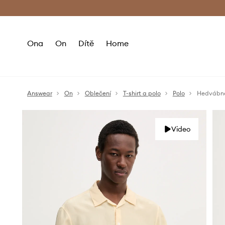
Premium Fashion Benefits
Doručení a vr
Ona
On
Dítě
Home
Answear
On
Oblečení
T-shirt a polo
Polo
Hedvábné
Video