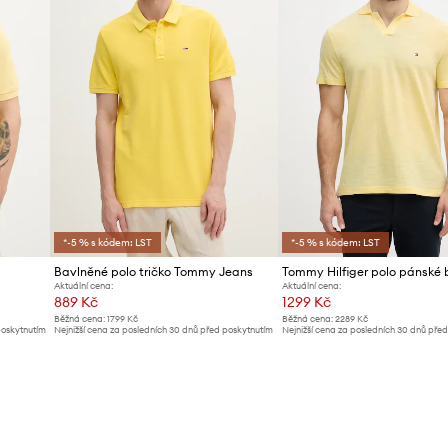
*-5 % s kódem: LST
*-5 % s kódem: LST
Bavlněné polo tričko Tommy Jeans
Aktuální cena:
Aktuální cena:
889 Kč
1299 Kč
Běžná cena:
1799 Kč
Běžná cena:
2289 Kč
poskytnutím
Nejnižší cena za posledních 30 dnů před poskytnutím
Nejnižší cena za posledních 30 dnů pře
slevy:
949 Kč
slevy:
1399 Kč