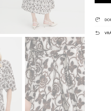
DO
VRÁ