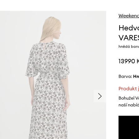
Weekend
Hedv
VARE
hnědá barv
13990 
Barva:
h
Produkt 
Bohužel V
naší nabí