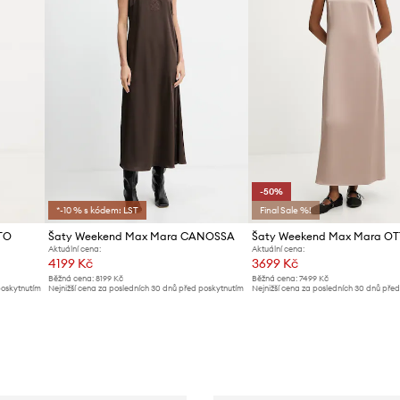
-50%
*-10 % s kódem: LST
Final Sale %!
TO
Šaty Weekend Max Mara CANOSSA
Šaty Weekend Max Mara OT
Aktuální cena:
Aktuální cena:
4199 Kč
3699 Kč
Běžná cena:
8199 Kč
Běžná cena:
7499 Kč
poskytnutím
Nejnižší cena za posledních 30 dnů před poskytnutím
Nejnižší cena za posledních 30 dnů pře
slevy:
4599 Kč
slevy:
7499 Kč