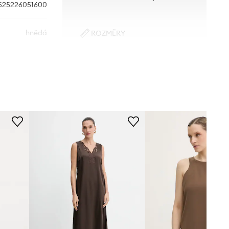
525226051600
hnědá
ROZMĚRY
Modelka na fotografii je 175 cm
end Max Mara
vysoká a má na sobě velikost 36
Standardní velikost
Doporučujeme zvolit velikost, kterou
běžně nosíte.
Velikosti uvedené v obchodě byly
přepočítány na standardní evropskou
tabulku velikostí. Na etiketě
dodaného produktu je uvedeno
původní označení výrobce.
Tabulka velikosti