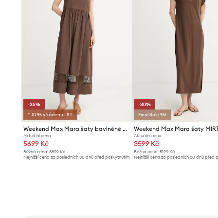
-35%
-30%
*-10 % s kódem: LST
Final Sale %!
Weekend Max Mara šaty bavlněné GOLA
Weekend Max Mara šaty MIR
Aktuální cena:
Aktuální cena:
5699 Kč
3599 Kč
Běžná cena:
8899 Kč
Běžná cena:
5199 Kč
Nejnižší cena za posledních 30 dnů před poskytnutím
Nejnižší cena za posledních 30 dnů před 
slevy:
8899 Kč
slevy:
5199 Kč