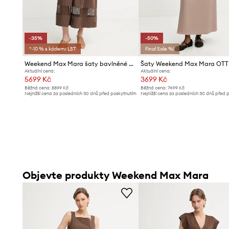
-35%
-50%
*-10 % s kódem: LST
Final Sale %!
Weekend Max Mara šaty bavlněné GOLA
Šaty Weekend Max Mara OTT
Aktuální cena:
Aktuální cena:
5699 Kč
3699 Kč
Běžná cena:
8899 Kč
Běžná cena:
7499 Kč
Nejnižší cena za posledních 30 dnů před poskytnutím
Nejnižší cena za posledních 30 dnů před 
slevy:
8899 Kč
slevy:
7499 Kč
Objevte produkty Weekend Max Mara