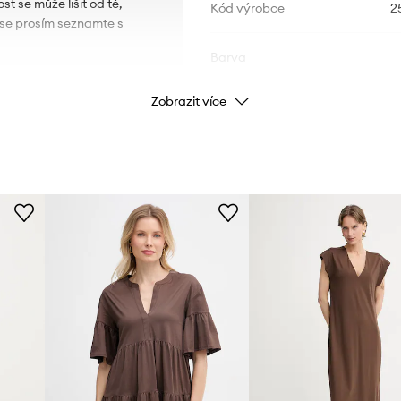
t se může lišit od té,
Kód výrobce
2
u se prosím seznamte s
Barva
Zobrazit více
lnost pohybu.
Značka
Week
ID produktu