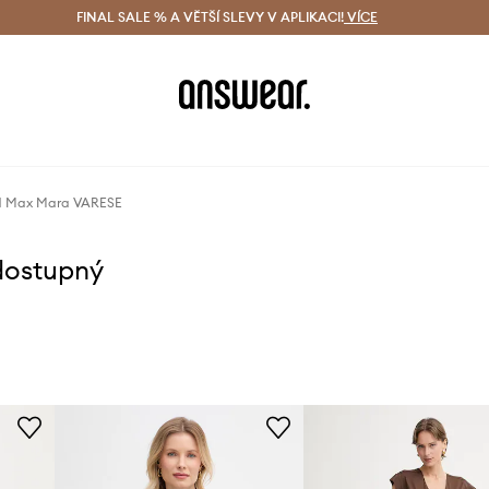
ácení zdarma (od 1800 Kč)
FINAL SALE % A VĚTŠÍ SLEVY V APLIKACI!
Doručení i do 24 h
VÍCE
Ušetřete s 
d Max Mara VARESE
dostupný