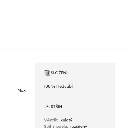
SLOŽENÍ
100 % Hedvábí
Maxi
STŘIH
Výstřih
:
kulatý
Střih modelu
:
rozšířený