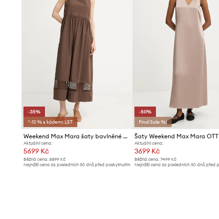
-35%
-50%
*-10 % s kódem: LST
Final Sale %!
Weekend Max Mara šaty bavlněné GOLA
Šaty Weekend Max Mara OTT
Aktuální cena:
Aktuální cena:
5699 Kč
3699 Kč
Běžná cena:
8899 Kč
Běžná cena:
7499 Kč
Nejnižší cena za posledních 30 dnů před poskytnutím
Nejnižší cena za posledních 30 dnů před 
slevy:
8899 Kč
slevy:
7499 Kč