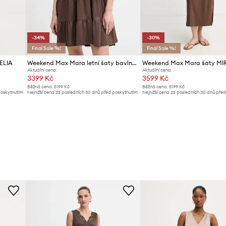
-34%
-30%
Final Sale %!
Final Sale %!
ELIA
Weekend Max Mara letní šaty bavlněné SAGGINA
Weekend Max Mara šaty MI
Aktuální cena:
Aktuální cena:
3399 Kč
3599 Kč
Běžná cena:
5199 Kč
Běžná cena:
5199 Kč
poskytnutím
Nejnižší cena za posledních 30 dnů před poskytnutím
Nejnižší cena za posledních 30 dnů pře
slevy:
5199 Kč
slevy:
5199 Kč