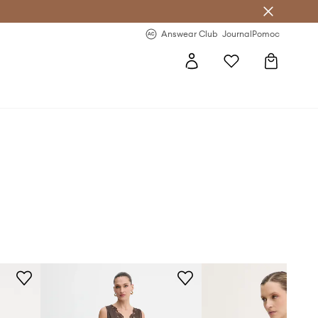
Answear Club
- 20 % na první objednávku
Answear Club
Journal
Pomoc