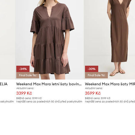
-34%
-30%
Final Sale %!
Final Sale %!
ELIA
Weekend Max Mara letní šaty bavlněné SAGGINA
Weekend Max Mara šaty MI
Aktuální cena:
Aktuální cena:
3399 Kč
3599 Kč
Běžná cena:
5199 Kč
Běžná cena:
5199 Kč
poskytnutím
Nejnižší cena za posledních 30 dnů před poskytnutím
Nejnižší cena za posledních 30 dnů pře
slevy:
5199 Kč
slevy:
5199 Kč