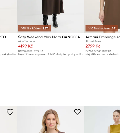
*-10 % s kódem: LST
*-10 % s kódem: LST
RTO
Šaty Weekend Max Mara CANOSSA
Armani Exchange šaty
Aktuální cena:
Aktuální cena:
4199 Kč
2799 Kč
Běžná cena:
8199 Kč
Běžná cena:
4899 Kč
d poskytnutím
Nejnižší cena za posledních 30 dnů před poskytnutím
Nejnižší cena za posledních 30 dnů př
slevy:
4599 Kč
slevy:
3099 Kč