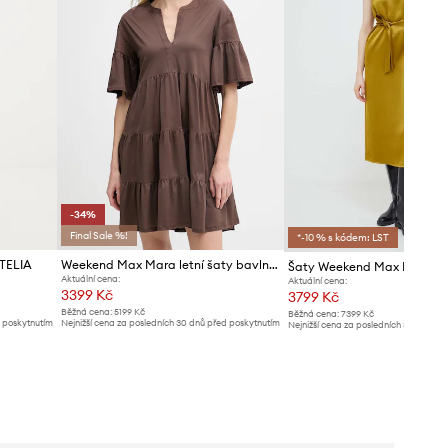
-34%
Final Sale %!
*-10 % s kódem: LST
TELIA
Weekend Max Mara letní šaty bavlněné SAGGINA
Šaty Weekend Max Mara
Aktuální cena:
Aktuální cena:
3399 Kč
3799 Kč
Běžná cena:
5199 Kč
Běžná cena:
7399 Kč
d poskytnutím
Nejnižší cena za posledních 30 dnů před poskytnutím
Nejnižší cena za posledních 30 dnů př
slevy:
5199 Kč
slevy:
3899 Kč