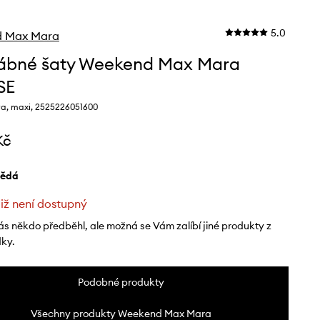
5.0
 Max Mara
ábné šaty Weekend Max Mara
SE
a, maxi, 2525226051600
Kč
nědá
již není dostupný
ás někdo předběhl, ale možná se Vám zalíbí jiné produkty z
dky.
Podobné produkty
Všechny produkty Weekend Max Mara