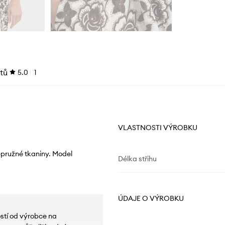
tů
5.0
1
VLASTNOSTI VÝROBKU
pružné tkaniny. Model
Délka střihu
ÚDAJE O VÝROBKU
ostí od výrobce na