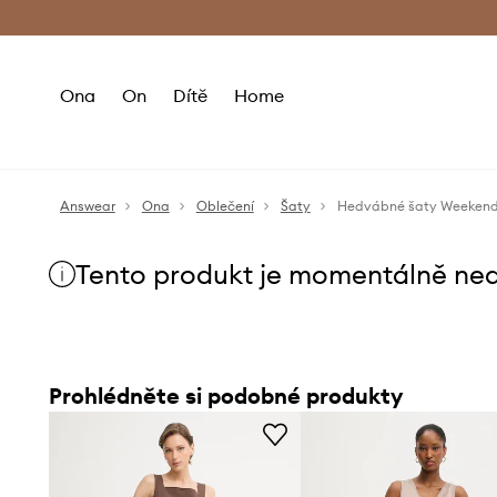
Premium Fashion Benefits
Doručení a vr
Ona
On
Dítě
Home
Answear
Ona
Oblečení
Šaty
Hedvábné šaty Weeken
Tento produkt je momentálně ne
Prohlédněte si podobné produkty