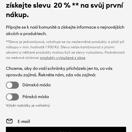
získejte slevu
20 %
** na svůj první
nákup.
Připojte se k naší komunitě a získejte informace o nejnovějších
akcích a produktech.
**Sleva je jednorázová, vztahuje se na nezlevněné produkty a platí při
nákupu v min. hodnotě 1 900 Kč. Slevu nelze kombinovat s jinými
akcemi a některé produkty mohou být ze slevy vyloučeny. Podrobnosti
na webové stránce:
produkty vyloučené z akce
Chceme, aby do vaší schránky přicházelo jen to, co vás
opravdu zajímá. Řekněte nám, zda vás zajímá:
Dámská móda
Pánská móda
Výběr nabídky je volitelný.