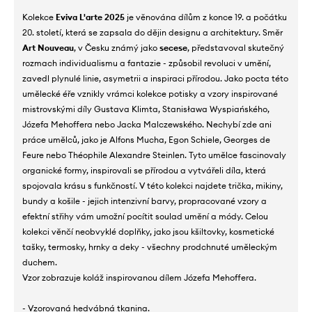
Kolekce
Eviva L'arte 2025
je věnována dílům z konce 19. a počátku
20. století, která se zapsala do dějin designu a architektury. Směr
Art Nouveau
, v Česku známý jako
secese
, představoval skutečný
rozmach individualismu a fantazie - způsobil revoluci v umění,
zavedl plynulé linie, asymetrii a inspiraci přírodou. Jako pocta této
umělecké éře vznikly vrámci kolekce potisky a vzory inspirované
mistrovskými díly Gustava Klimta, Stanisława Wyspiańského,
Józefa Mehoffera nebo Jacka Malczewského. Nechybí zde ani
práce umělců, jako je Alfons Mucha, Egon Schiele, Georges de
Feure nebo Théophile Alexandre Steinlen. Tyto umělce fascinovaly
organické formy, inspirovali se přírodou a vytvářeli díla, která
spojovala krásu s funkčností. V této kolekci najdete trička, mikiny,
bundy a košile - jejich intenzivní barvy, propracované vzory a
efektní střihy vám umožní pocítit soulad umění a módy. Celou
kolekci věnčí neobvyklé doplňky, jako jsou kšiltovky, kosmetické
tašky, termosky, hrnky a deky - všechny prodchnuté uměleckým
duchem.
Vzor zobrazuje koláž inspirovanou dílem Józefa Mehoffera.
- Vzorovaná hedvábná tkanina.