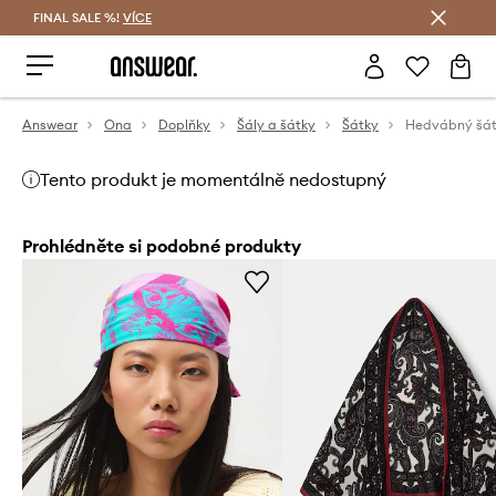
FINAL SALE %!
VÍCE
Ušetřete s Answear Club
Answear
Ona
Doplňky
Šály a šátky
Šátky
Hedvábný šát
Tento produkt je momentálně nedostupný
Prohlédněte si podobné produkty