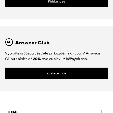
Přihlásit se
Answear Club
Vytvořte si účet a ušetřete při každém nákupu. V Answear
Clubu získáte až
20%
trvalou slevu z běžných cen.
Zjistěte více
O NÁS