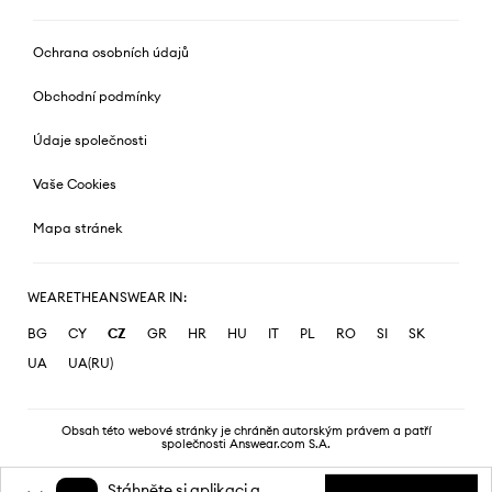
Ochrana osobních údajů
Obchodní podmínky
Údaje společnosti
Vaše Cookies
Mapa stránek
WEARETHEANSWEAR IN:
BG
CY
CZ
GR
HR
HU
IT
PL
RO
SI
SK
UA
UA(RU)
Obsah této webové stránky je chráněn autorským právem a patří
společnosti Answear.com S.A.
Stáhněte si aplikaci a