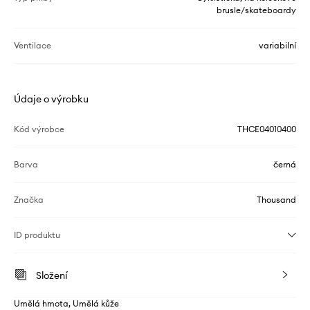
brusle/skateboardy
Ventilace
variabilní
Údaje o výrobku
Kód výrobce
THCE04010400
Barva
černá
Značka
Thousand
ID produktu
Složení
Umělá hmota, Umělá kůže