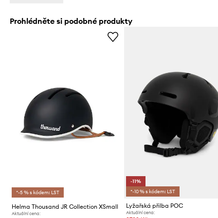
Prohlédněte si podobné produkty
-11%
*-10 % s kódem: LST
*-5 % s kódem: LST
Lyžařská přilba POC
Helma Thousand JR Collection XSmall
Aktuální cena:
Aktuální cena: