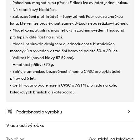
- Pohodlnou magnetickou přezku Fidlock lze ovládat jednou rukou.
- Nízkoprofilový hledáček.
- Zabezpečení proti krádeži - tajný zámek Pop-lock za značkou
loga, kterým lze provléknout zámek U-Lock nebo řetízkový zámek.
- Model kompatibilní s magnetickým zadním světlem Thousand
pro lepší viditelnost na silnici.
- Model inspirován designem a jednoduchostí historických
motocyklů a vyveden v tradiční barevné paletě 50. a 60. let.
- Velikost M (obvod hlavy 57-59 cm).
- Hmotnost přilby: 370 g.
- Splňuje americkou bezpečnostní normu CPSC pro cyklistické
přilby od 5 let.
- Certifikováno podle norem CPSC a ASTM pro jízdu na kole,
kolečkových bruslích a skateboardu.
Podrobnosti o výrobku
Vlastnosti výrobku
Typ přilby
Cyklistická, na kolečkové