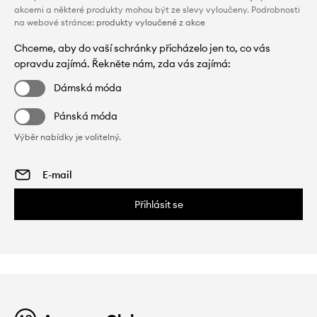
akcemi a některé produkty mohou být ze slevy vyloučeny. Podrobnosti
na webové stránce:
produkty vyloučené z akce
Chceme, aby do vaší schránky přicházelo jen to, co vás
opravdu zajímá. Řekněte nám, zda vás zajímá:
Dámská móda
Pánská móda
Výběr nabídky je volitelný.
Přihlásit se