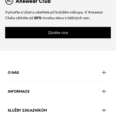
Answear Club
Vytvořte si účet a ušetřete při každém nákupu. V Answear
Clubu získáte až
20%
trvalou slevu z běžných cen.
Zjistěte více
O NÁS
INFORMACE
SLUŽBY ZÁKAZNÍKŮM