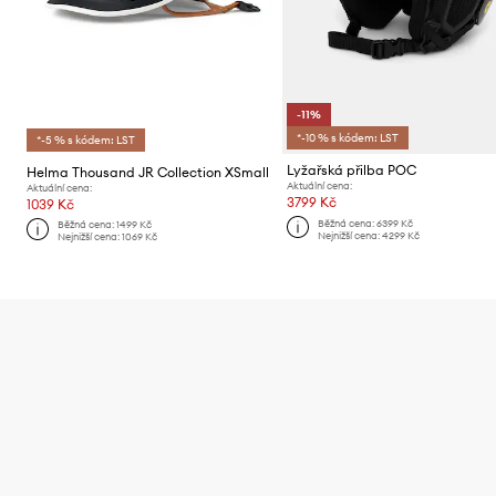
-11%
*-10 % s kódem: LST
*-5 % s kódem: LST
Lyžařská přilba POC
Helma Thousand JR Collection XSmall
Aktuální cena:
Aktuální cena:
3799 Kč
1039 Kč
Běžná cena:
6399 Kč
Běžná cena:
1499 Kč
Nejnižší cena:
4299 Kč
Nejnižší cena:
1069 Kč