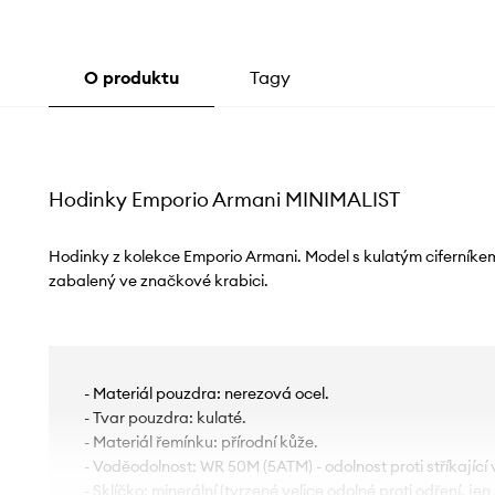
O produktu
Tagy
Hodinky Emporio Armani MINIMALIST
Hodinky z kolekce Emporio Armani. Model s kulatým ciferní
zabalený ve značkové krabici.
- Materiál pouzdra: nerezová ocel.
- Tvar pouzdra: kulaté.
- Materiál řemínku: přírodní kůže.
- Voděodolnost: WR 50M (5ATM) - odolnost proti stříkající 
- Sklíčko: minerální (tvrzené velice odolné proti odření, je