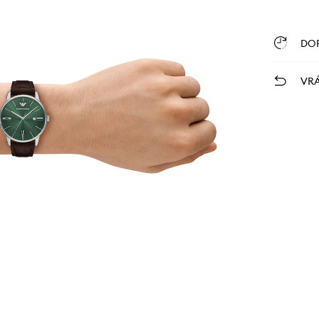
DO
VRÁ