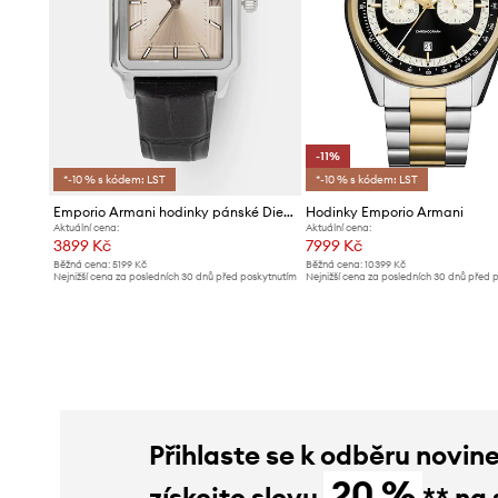
-11%
*-10 % s kódem: LST
*-10 % s kódem: LST
Emporio Armani hodinky pánské Diego
Hodinky Emporio Armani
Aktuální cena:
Aktuální cena:
3899 Kč
7999 Kč
Běžná cena:
5199 Kč
Běžná cena:
10399 Kč
Nejnižší cena za posledních 30 dnů před poskytnutím
Nejnižší cena za posledních 30 dnů před 
slevy:
4099 Kč
slevy:
8999 Kč
Přihlaste se k odběru novin
20 %
získejte slevu
** na 