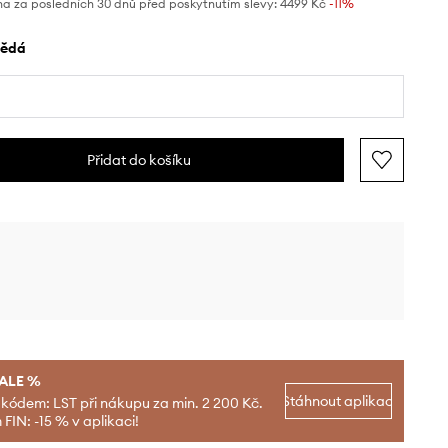
na za posledních 30 dnů před poskytnutím slevy:
4499 Kč
 -11%
nědá
Přidat do košíku
SALE %
Stáhnout aplikaci
 kódem: LST při nákupu za min. 2 200 Kč.
FIN: -15 % v aplikaci!