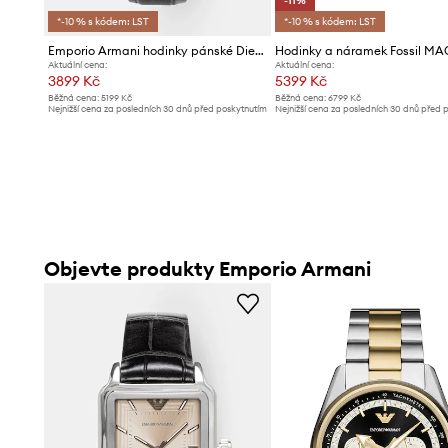
-11%
*-10 % s kódem: LST
*-10 % s kódem: LST
Emporio Armani hodinky pánské Diego
Hodinky a náramek Fossil M
Aktuální cena:
Aktuální cena:
3899 Kč
5399 Kč
Běžná cena:
5199 Kč
Běžná cena:
6799 Kč
Nejnižší cena za posledních 30 dnů před poskytnutím
Nejnižší cena za posledních 30 dnů před 
slevy:
4099 Kč
slevy:
6099 Kč
Objevte produkty Emporio Armani