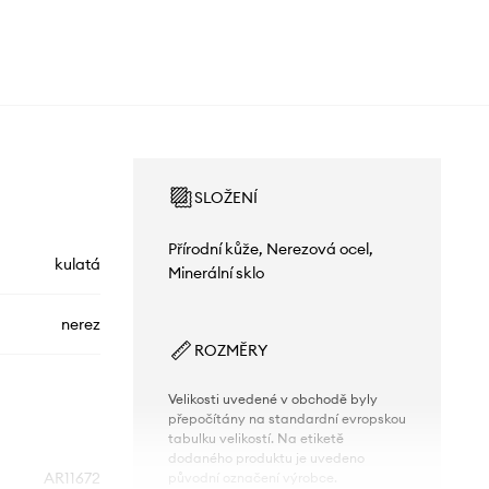
SLOŽENÍ
Přírodní kůže, Nerezová ocel,
kulatá
Minerální sklo
nerez
ROZMĚRY
Velikosti uvedené v obchodě byly
přepočítány na standardní evropskou
tabulku velikostí. Na etiketě
dodaného produktu je uvedeno
AR11672
původní označení výrobce.