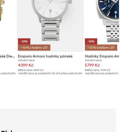
-10%
-10%
*-10 % s kódem: LST
*-10 % s kódem: LST
Emporio Armani hodinky pánské Diego
Emporio Armani hodinky pánské
Hodinky Emporio Armani
Aktuální cena:
Aktuální cena:
4399 Kč
5799 Kč
Běžná cena:
5699 Kč
Běžná cena:
7499 Kč
d poskytnutím
Nejnižší cena za posledních 30 dnů před poskytnutím
Nejnižší cena za posledních 30 dnů př
slevy:
4899 Kč
slevy:
6499 Kč