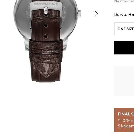
Nejnižší ce
Barva:
h
ONE SIZE
FINAL 
*-10 % s
S kódem 