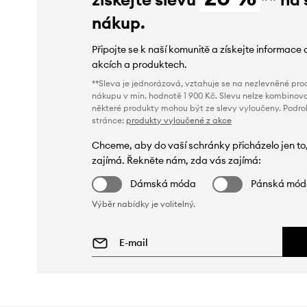
nákup.
Připojte se k naší komunitě a získejte informace 
akcích a produktech.
**Sleva je jednorázová, vztahuje se na nezlevněné prod
nákupu v min. hodnotě 1 900 Kč. Slevu nelze kombinova
některé produkty mohou být ze slevy vyloučeny. Podr
stránce:
produkty vyloučené z akce
Chceme, aby do vaší schránky přicházelo jen to
zajímá. Řekněte nám, zda vás zajímá:
Dámská móda
Pánská mó
Výběr nabídky je volitelný.