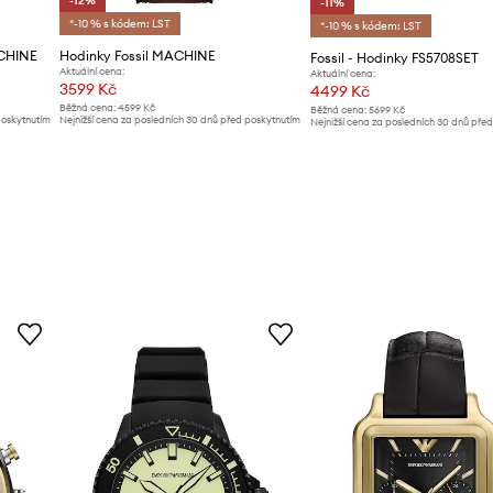
-12%
-11%
*-10 % s kódem: LST
*-10 % s kódem: LST
ACHINE
Hodinky Fossil MACHINE
Fossil - Hodinky FS5708SET
Aktuální cena:
Aktuální cena:
3599 Kč
4499 Kč
Běžná cena:
4599 Kč
Běžná cena:
5699 Kč
poskytnutím
Nejnižší cena za posledních 30 dnů před poskytnutím
Nejnižší cena za posledních 30 dnů pře
slevy:
4099 Kč
slevy:
5099 Kč