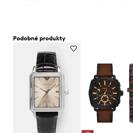
poškodit).
- Strojek: quartz na baterii.
- Vybaven datumovkou.
- Šířka pouzdra: 39 mm.
- Šířka řemínku: 20 mm.
Podobné produkty