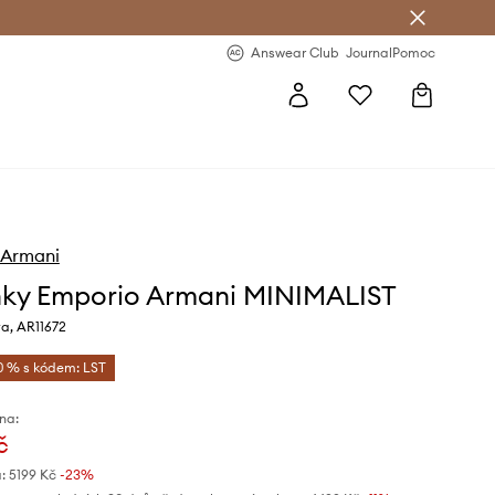
Answear Club
- 20 % na první objednávku
Answear Club
Journal
Pomoc
 Armani
ky Emporio Armani MINIMALIST
a, AR11672
0 % s kódem: LST
na:
č
:
5199 Kč
-23%