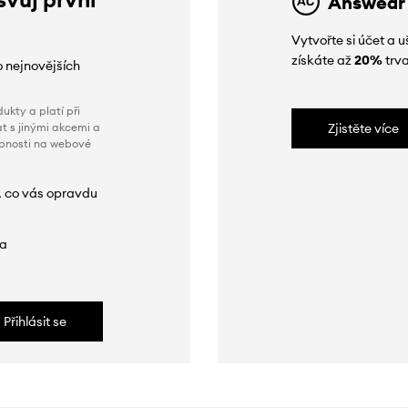
Answear
Vytvořte si účet a
získáte až
20%
trva
o nejnovějších
ukty a platí při
t s jinými akcemi a
Zjistěte více
obnosti na webové
, co vás opravdu
da
Přihlásit se