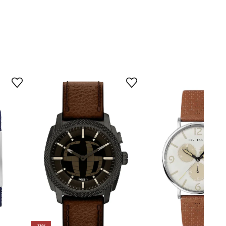
hnědá
mporio Armani