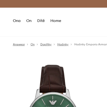
Premium Fashion Benefits
Doručení a vr
Ona
On
Dítě
Home
Answear
On
Doplňky
Hodinky
Hodinky Emporio Arma