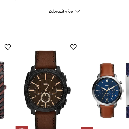
Zobrazit více
Barva
Značka
E
Výrobce
ID produktu