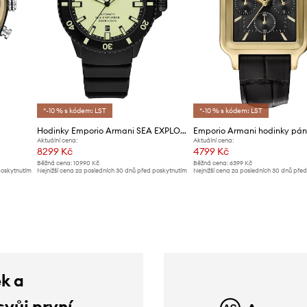
*-10 % s kódem: LST
*-10 % s kódem: LST
Hodinky Emporio Armani SEA EXPLORER
Aktuální cena:
Aktuální cena:
8299 Kč
4799 Kč
Běžná cena:
10990 Kč
Běžná cena:
6399 Kč
poskytnutím
Nejnižší cena za posledních 30 dnů před poskytnutím
Nejnižší cena za posledních 30 dnů pře
slevy:
8789 Kč
slevy:
5099 Kč
ek a
svůj první