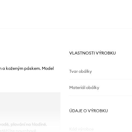
VLASTNOSTI VÝROBKU
kem a koženým páskem. Model
Tvar obálky
Materiál obálky
ÚDAJE O VÝROBKU
vodě, plavání na hladině.
Kód výrobce
n stěží lze povrchově