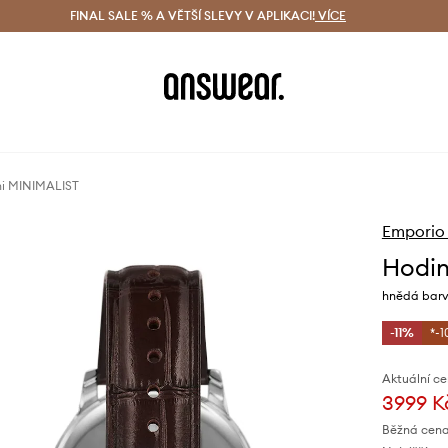
ácení zdarma (od 1800 Kč)
FINAL SALE % A VĚTŠÍ SLEVY V APLIKACI!
Doručení i do 24 h
VÍCE
Ušetřete s 
ni MINIMALIST
Emporio
Hodin
hnědá barv
-11%
*-1
Aktuální ce
3999 K
Běžná cena