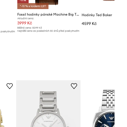
-11%
*-10 % s kódem: LST
Fossil hodinky pánské Machine Big Tic
Hodinky Ted Baker
Aktuální cena:
3999 Kč
4599 Kč
Běžná cena:
5099 Kč
Nejnižší cena za posledních 30 dnů před poskytnutím
d poskytnutím
slevy:
4499 Kč