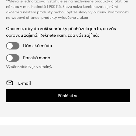
**Sleva je jednorázová, vztahuje se na nezlevněné produkty a platí při
nákupu v min. hodnotě 1 900 Kč. Slevu nelze kombinovat s jinými
akcemi a některé produkty mohou být ze slevy vyloučeny. Podrobnosti
na webové stránce:
produkty vyloučené z akce
Chceme, aby do vaší schránky přicházelo jen to, co vás
opravdu zajímá. Řekněte nám, zda vás zajímá:
Dámská móda
Pánská móda
Výběr nabídky je volitelný.
Přihlásit se