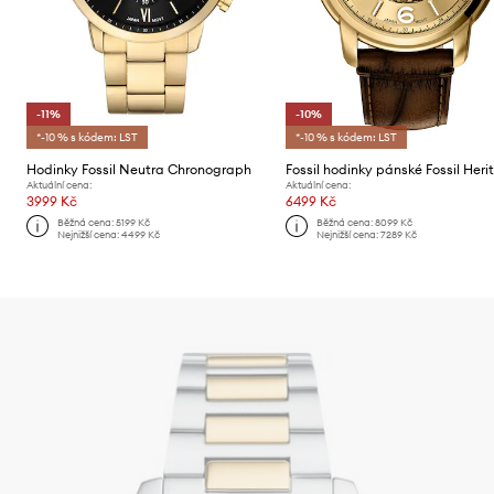
-11%
-10%
*-10 % s kódem: LST
*-10 % s kódem: LST
Hodinky Fossil Neutra Chronograph
Fossil hodinky pánské Fossil Her
Aktuální cena:
Aktuální cena:
3999 Kč
6499 Kč
Běžná cena:
5199 Kč
Běžná cena:
8099 Kč
Nejnižší cena:
4499 Kč
Nejnižší cena:
7289 Kč