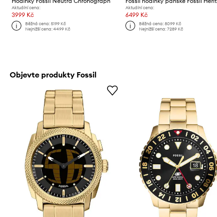
Hodinky Fossil Neutra Chronograph
Fossil hodinky pánské Fossil Her
Aktuální cena:
Aktuální cena:
3999 Kč
6499 Kč
Běžná cena:
5199 Kč
Běžná cena:
8099 Kč
Nejnižší cena:
4499 Kč
Nejnižší cena:
7289 Kč
Objevte produkty Fossil