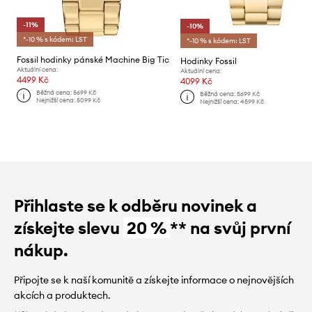
-11%
-10%
*-10 % s kódem: LST
*-10 % s kódem: LST
Fossil hodinky pánské Machine Big Tic
Hodinky Fossil
Aktuální cena:
Aktuální cena:
4499 Kč
4099 Kč
Běžná cena:
5699 Kč
Běžná cena:
5699 Kč
Nejnižší cena:
5099 Kč
Nejnižší cena:
4599 Kč
Přihlaste se k odběru novinek a
získejte slevu
20 %
** na svůj první
nákup.
Připojte se k naší komunitě a získejte informace o nejnovějších
akcích a produktech.