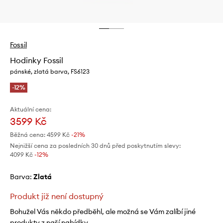
Fossil
Hodinky Fossil
pánské, zlatá barva, FS6123
-12%
Aktuální cena:
3599 Kč
Běžná cena:
4599 Kč
-21%
Nejnižší cena za posledních 30 dnů před poskytnutím slevy:
4099 Kč
 -12%
Barva:
zlatá
Produkt již není dostupný
Bohužel Vás někdo předběhl, ale možná se Vám zalíbí jiné
produkty z naší nabídky.