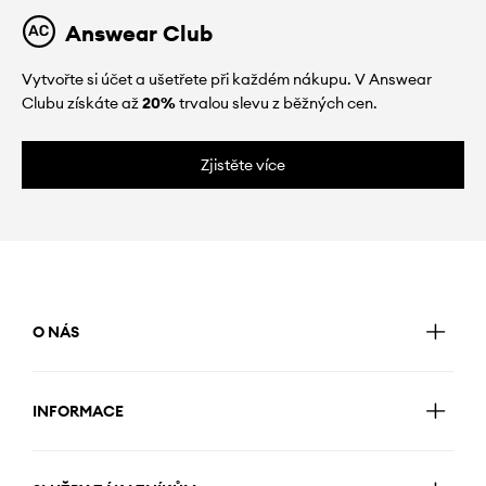
Answear Club
Vytvořte si účet a ušetřete při každém nákupu. V Answear
Clubu získáte až
20%
trvalou slevu z běžných cen.
Zjistěte více
O NÁS
INFORMACE