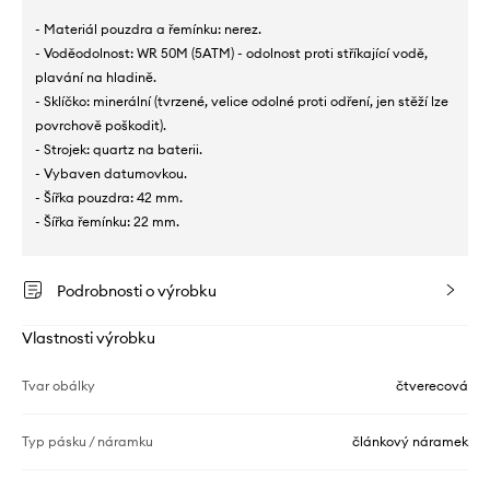
- Materiál pouzdra a řemínku: nerez.
- Voděodolnost: WR 50M (5ATM) - odolnost proti stříkající vodě,
plavání na hladině.
- Sklíčko: minerální (tvrzené, velice odolné proti odření, jen stěží lze
povrchově poškodit).
- Strojek: quartz na baterii.
- Vybaven datumovkou.
- Šířka pouzdra: 42 mm.
- Šířka řemínku: 22 mm.
Podrobnosti o výrobku
Vlastnosti výrobku
Tvar obálky
čtverecová
Typ pásku / náramku
článkový náramek