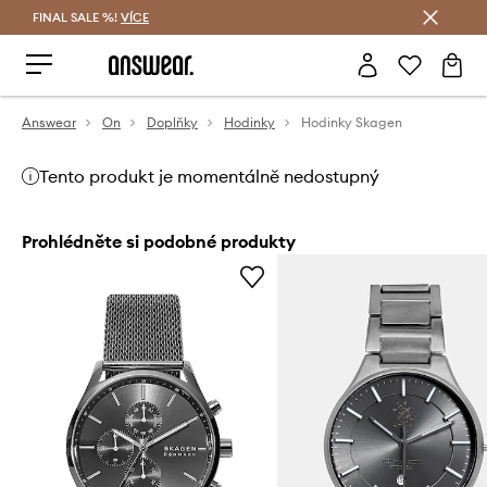
FINAL SALE %!
VÍCE
Ušetřete s Answear Club
Answear
On
Doplňky
Hodinky
Hodinky Skagen
Tento produkt je momentálně nedostupný
Prohlédněte si podobné produkty