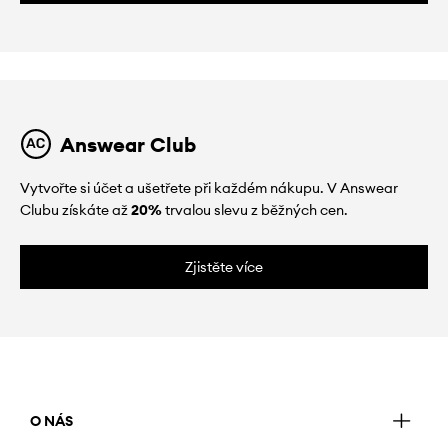
Answear Club
Vytvořte si účet a ušetřete při každém nákupu. V Answear
Clubu získáte až
20%
trvalou slevu z běžných cen.
Zjistěte více
O NÁS