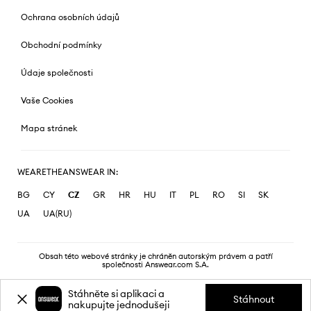
Ochrana osobních údajů
Obchodní podmínky
Údaje společnosti
Vaše Cookies
Mapa stránek
WEARETHEANSWEAR IN:
BG
CY
CZ
GR
HR
HU
IT
PL
RO
SI
SK
UA
UA(RU)
Obsah této webové stránky je chráněn autorským právem a patří
společnosti Answear.com S.A.
Stáhněte si aplikaci a
Stáhnout
nakupujte jednodušeji