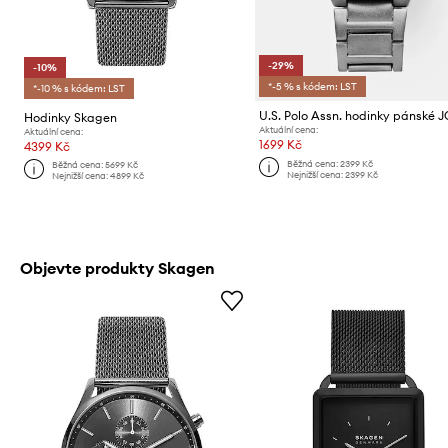
-29%
-10%
*-5 % s kódem: LST
*-10 % s kódem: LST
Hodinky Skagen
Aktuální cena:
Aktuální cena:
1699 Kč
4399 Kč
Běžná cena:
2399 Kč
Běžná cena:
5699 Kč
Nejnižší cena:
2399 Kč
Nejnižší cena:
4899 Kč
Objevte produkty Skagen