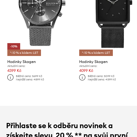
-10%
*-10 % s kódem: LST
*-10 % s kódem: LST
Hodinky Skagen
Hodinky Skagen
Aktuální cena:
Aktuální cena:
4399 Kč
4099 Kč
Běžná cena:
5699 Kč
Běžná cena:
5099 Kč
Nejnižší cena:
4899 Kč
Nejnižší cena:
4399 Kč
Přihlaste se k odběru novinek a
získejte slevu
20 %
** na svůj první