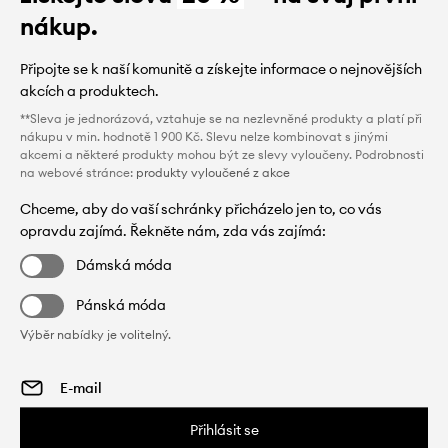
nákup.
Připojte se k naší komunitě a získejte informace o nejnovějších
akcích a produktech.
**Sleva je jednorázová, vztahuje se na nezlevněné produkty a platí při
nákupu v min. hodnotě 1 900 Kč. Slevu nelze kombinovat s jinými
akcemi a některé produkty mohou být ze slevy vyloučeny. Podrobnosti
na webové stránce:
produkty vyloučené z akce
Chceme, aby do vaší schránky přicházelo jen to, co vás
opravdu zajímá. Řekněte nám, zda vás zajímá:
Dámská móda
Pánská móda
Výběr nabídky je volitelný.
Přihlásit se