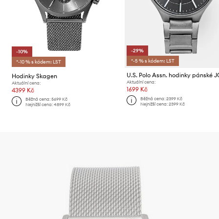
-29%
-10%
*-5 % s kódem: LST
*-10 % s kódem: LST
Hodinky Skagen
Aktuální cena:
Aktuální cena:
1699 Kč
4399 Kč
Běžná cena:
2399 Kč
Běžná cena:
5699 Kč
Nejnižší cena:
2399 Kč
Nejnižší cena:
4899 Kč