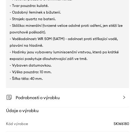
- Tvar pouzdra: kulaté.
- Ozdobný řemínek s bižuterií.
- Strojek: quartz na baterii.
- Sklíčko: minerální (tvrzené velice odolné proti odření, jen stěží lze
povrchově poškodit).
- Voděodolnost: WR 50M (5ATM) - odolnost proti stříkající vodě,
plavání na hladině.
- Hodinky jsou vybaveny luminiscenční vrstvou, která po krátké
expozici poskytuje dlouhotrvající záři ve tmě.
- Vybaven datumovkou.
- Výška pouzdra: 10 mm.
- Šířka těla: 40 mm.
Podrobnosti o výrobku
Údaje o výrobku
Kód výrobce
SKW6180