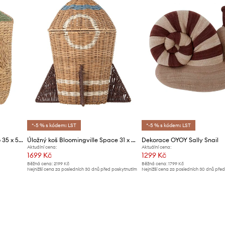
*-5 % s kódem: LST
*-5 % s kódem: LST
Úložný koš Bloomingville Bobo 35 x 50 x 35 cm
Úložný koš Bloomingville Space 31 x 35 cm
Dekorace OYOY Sally Snail
Aktuální cena:
Aktuální cena:
1699 Kč
1299 Kč
Běžná cena:
2199 Kč
Běžná cena:
1799 Kč
Nejnižší cena za posledních 30 dnů před poskytnutím
Nejnižší cena za posledních 30 dnů pře
slevy:
1799 Kč
slevy:
1399 Kč