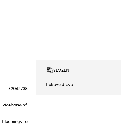
SLOŽENÍ
Bukové dřevo
82062738
vícebarevná
Bloomingville