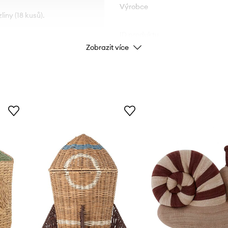
Výrobce
iny (18 kusů).
ID produktu
Zobrazit více