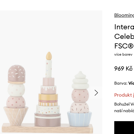
Blooming
Inter
Celeb
FSC®
více barev
969 Kč
Barva:
v
Produkt 
Bohužel V
naší nabí