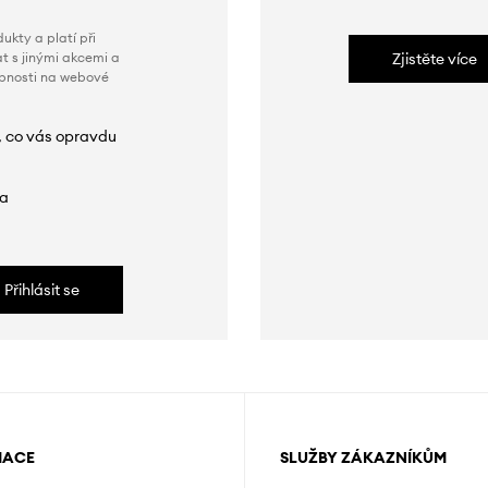
ukty a platí při
t s jinými akcemi a
Zjistěte více
obnosti na webové
, co vás opravdu
da
Přihlásit se
MACE
SLUŽBY ZÁKAZNÍKŮM