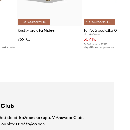
*-25 % s kódem: LST
*-5 % s kódem: LST
Kostky pro děti Mideer
Talířová podložka OYOY P
Aktuální cena:
759 Kč
509 Kč
Běžná cena:
649 Kč
d poskytnutím
Nejnižší cena za posledních 30 dnů př
slevy:
539 Kč
 Club
 ušetřete při každém nákupu. V Answear Clubu
lou slevu z běžných cen.