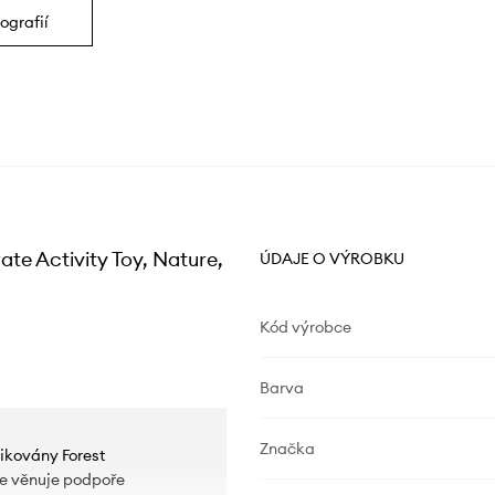
ografií
ate Activity Toy, Nature,
ÚDAJE O VÝROBKU
Kód výrobce
Barva
Značka
fikovány Forest
se věnuje podpoře