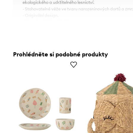
ekologického a udržitelného lesnictví.
- Stohovatelné věže ve tvaru narozeninových dortů a zmrzl
- Originální design.
- Rozměry: 20,5 x 23 x 7 cm.
Prohlédněte si podobné produkty