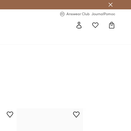
Answear Club
- 20 % na první objednávku
Answear Club
Journal
Pomoc