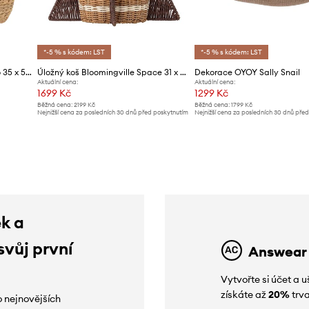
*-5 % s kódem: LST
*-5 % s kódem: LST
Úložný koš Bloomingville Bobo 35 x 50 x 35 cm
Úložný koš Bloomingville Space 31 x 35 cm
Dekorace OYOY Sally Snail
Aktuální cena:
Aktuální cena:
1699 Kč
1299 Kč
Běžná cena:
2199 Kč
Běžná cena:
1799 Kč
Nejnižší cena za posledních 30 dnů před poskytnutím
Nejnižší cena za posledních 30 dnů pře
slevy:
1799 Kč
slevy:
1399 Kč
ek a
svůj první
Answear
Vytvořte si účet a
získáte až
20%
trva
o nejnovějších