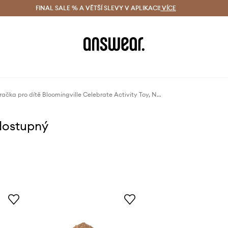
ácení zdarma (od 1800 Kč)
FINAL SALE % A VĚTŠÍ SLEVY V APLIKACI!
Doručení i do 24 h
VÍCE
Ušetřete s 
Interaktivní hračka pro dítě Bloomingville Celebrate Activity Toy, Nature, FSC®100%
dostupný