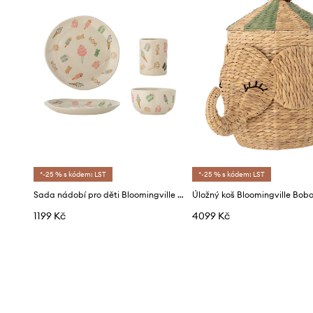
*-25 % s kódem: LST
*-25 % s kódem: LST
Sada nádobí pro děti Bloomingville Nature 210 ml / 335 ml 3-pack
1199 Kč
4099 Kč