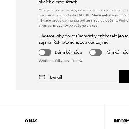
akcích a produktech.
**Sleva je jednorázová, vztahuje se na nezlevněné prod
nákupu v min. hodnotě 1 900 Kč. Slevu nelze kombinova
některé produkty mohou být ze slevy vyloučeny. Podr
stránce:
produkty vyloučené z akce
Chceme, aby do vaší schránky přicházelo jen to
zajímá. Řekněte nám, zda vás zajímá:
Dámská móda
Pánská mó
Výběr nabídky je volitelný.
O NÁS
INFOR