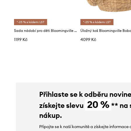
*-25 % s kódem: LST
*-25 % s kódem: LST
Sada nádobí pro děti Bloomingville Nature 210 ml / 335 ml 3-pack
1199 Kč
4099 Kč
Přihlaste se k odběru novin
20 %
získejte slevu
** na 
nákup.
Připojte se k naší komunitě a získejte informace 