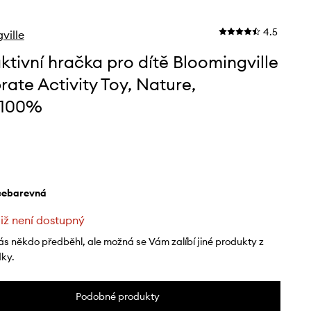
4.5
ville
aktivní hračka pro dítě Bloomingville
rate Activity Toy, Nature,
100%
ícebarevná
již není dostupný
ás někdo předběhl, ale možná se Vám zalíbí jiné produkty z
dky.
Podobné produkty