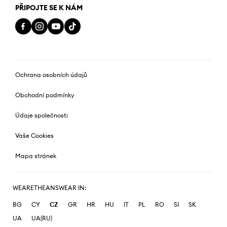
PŘIPOJTE SE K NÁM
Ochrana osobních údajů
Obchodní podmínky
Údaje společnosti
Vaše Cookies
Mapa stránek
WEARETHEANSWEAR IN:
BG
CY
CZ
GR
HR
HU
IT
PL
RO
SI
SK
UA
UA(RU)