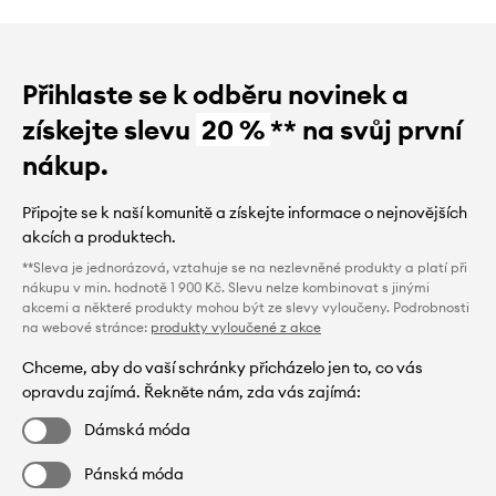
Přihlaste se k odběru novinek a
získejte slevu
20 %
** na svůj první
nákup.
Připojte se k naší komunitě a získejte informace o nejnovějších
akcích a produktech.
**Sleva je jednorázová, vztahuje se na nezlevněné produkty a platí při
nákupu v min. hodnotě 1 900 Kč. Slevu nelze kombinovat s jinými
akcemi a některé produkty mohou být ze slevy vyloučeny. Podrobnosti
na webové stránce:
produkty vyloučené z akce
Chceme, aby do vaší schránky přicházelo jen to, co vás
opravdu zajímá. Řekněte nám, zda vás zajímá:
Dámská móda
Pánská móda